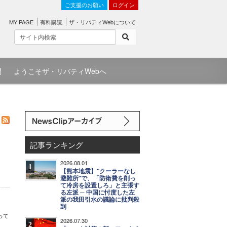
ご支援のお願い
ログイン
MY PAGE
有料購読
ザ・リバティWebについて
問
ようこそザ・リバティWebへ
記事ランキング
2026.08.01
1
【熊本地震】"クーラーなし
避難所"で、「防衛費を削っ
て冷房を設置しろ」と主張す
る左派 ─ 中国に忖度した左
派の我田引水の議論に批判殺
到
って
2026.07.30
2