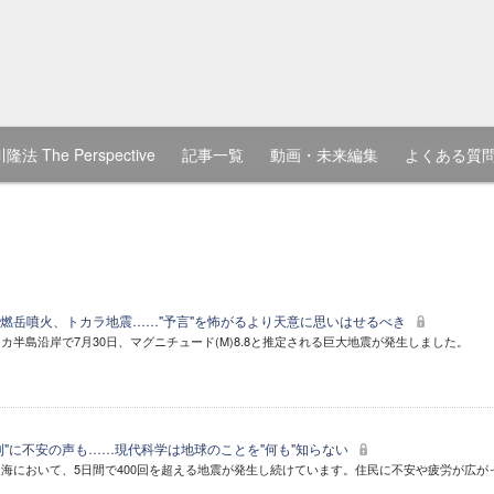
隆法 The Perspective
記事一覧
動画・未来編集
よくある質
燃岳噴火、トカラ地震……"予言"を怖がるより天意に思いはせるべき
カ半島沿岸で7月30日、マグニチュード(M)8.8と推定される巨大地震が発生しました。
則"に不安の声も……現代科学は地球のことを"何も"知らない
海において、5日間で400回を超える地震が発生し続けています。住民に不安や疲労が広が