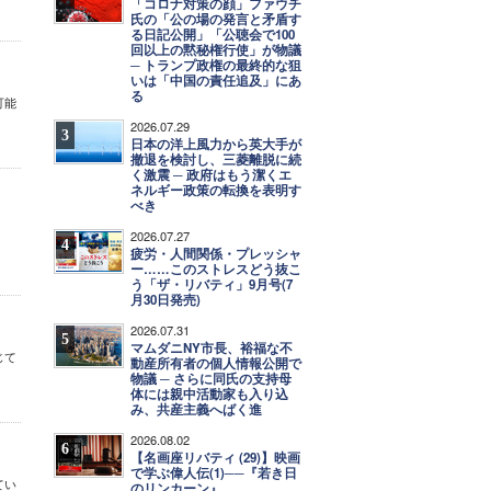
「コロナ対策の顔」ファウチ
氏の「公の場の発言と矛盾す
る日記公開」「公聴会で100
回以上の黙秘権行使」が物議
─ トランプ政権の最終的な狙
いは「中国の責任追及」にあ
る
可能
2026.07.29
3
日本の洋上風力から英大手が
撤退を検討し、三菱離脱に続
く激震 ─ 政府はもう潔くエ
ネルギー政策の転換を表明す
べき
2026.07.27
4
疲労・人間関係・プレッシャ
ー……このストレスどう抜こ
う「ザ・リバティ」9月号(7
月30日発売)
2026.07.31
5
マムダニNY市長、裕福な不
じて
動産所有者の個人情報公開で
物議 ─ さらに同氏の支持母
体には親中活動家も入り込
み、共産主義へばく進
2026.08.02
6
【名画座リバティ (29)】映画
で学ぶ偉人伝(1)──『若き日
てい
のリンカーン』