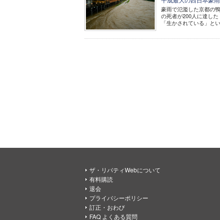
豪雨で氾濫した京都の鴨川の様
の死者が200人に達し
「生かされている」という
ザ・リバティWebについて
有料購読
退会
プライバシーポリシー
訂正・おわび
FAQ よくある質問