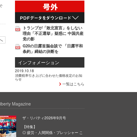
で
トランプが「敗北宣言」をしない
理由「不正選挙」疑惑に 中国共産
党の影
へ
G20の日露首脳会談で 「日露平和
条約」締結の決断を
インフォメーション
2019.10.18
消費税率引き上げに合わせた価格改定のお知
らせ
一覧はこちら
iberty Magazine
ザ・リバティ2026年9月号
【特集】
◎ 疲労・人間関係・プレッシャー こ