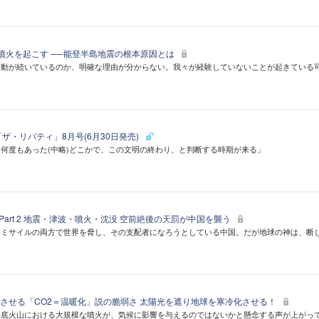
・噴火を起こす ──能登半島地震の根本原因とは
変動が続いているのか、明確な理由が分からない。我々が経験していないことが起きている
ザ・リバティ」8月号(6月30日発売)
何度もあった(中略)どこかで、この文明の終わり、と判断する時期が来る」
 Part 2 地震・津波・噴火・沈没 空前絶後の天罰が中国を襲う
速ミサイルの両方で世界を脅し、その支配者になろうとしている中国。だが地球の神は、断
させる「CO2＝温暖化」説の脆弱さ 太陽光を遮り地球を寒冷化させる！
海底火山における大規模な噴火が、気候に影響を与えるのではないかと懸念する声が上がっ