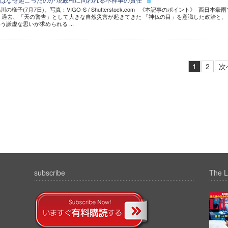
子(7月7日)。写真：VIGO-S / Shutterstock.com 《本記事のポイント》 西日本豪雨
た 過去、「天の警告」として大きな自然災害が起きてきた 「神仏の目」を意識した政治と、
謙虚な思いが求められる ...
1
2
次
subscribe
The L