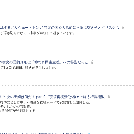
乱するノルウェー・トンガ 特定の国を人為的に不況に突き落とすリスクも
性が浮き彫りになる出来事が連続して起きています。
6年の噴火の霊的真相は「神なき民主主義」への警告だった
第1火口で20日、噴火が発生しました。
 次の天罰は何だ！ part 2 - "安倍再復活"は神々の嫌う権謀術数
の打撃に苦しむ中、不思議な祝福ムードで安倍首相は退陣した。
で発足したのが菅政権。
なる関係"が見え隠れする。
はなぜ起こったのか 現政権に問われる不祥事の責任