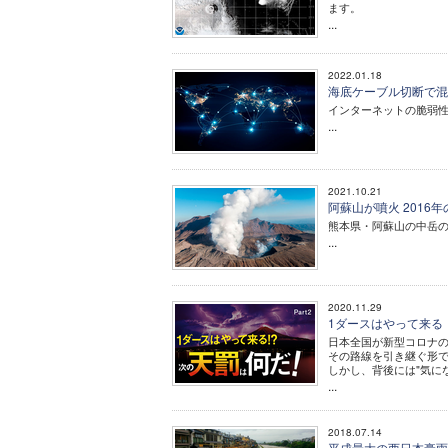
ます。
...
2022.01.18
海底ケーブル切断で混
インターネットの脆弱
...
2021.10.21
阿蘇山が噴火 201
熊本県・阿蘇山の中岳の
...
2020.11.29
1ダースはやって来る！？
日本全国が新型コロナ
その路線を引き継ぐ形
しかし、背後には"気に
...
2018.07.14
平成最大の西日本豪雨