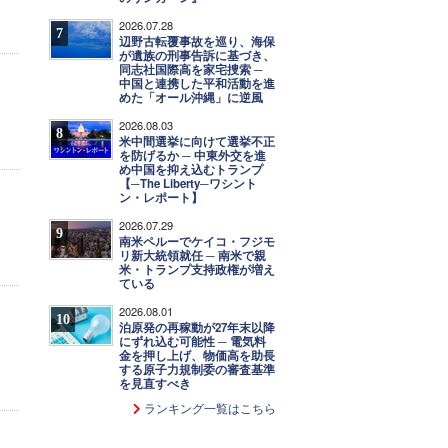
2026.07.28
7
辺野古転覆事故を巡り、海保
が遺族の刑事告訴に基づき、
同志社国際高を家宅捜索 ─
中国と連携した平和活動を進
めた「オール沖縄」に逆風
2026.08.03
8
米中間選挙に向けて選挙不正
を防げるか ─ 中東外交を進
め中国を抑え込むトランプ
【─The Liberty─ワシント
ン・レポート】
2026.07.29
9
南米ペルーでケイコ・フジモ
リ新大統領就任 ─ 南米で親
米・トランプ支持政権が増え
ている
2026.08.01
10
泊原発の再稼動が27年末以降
にずれ込む可能性 ─ 電気料
金を押し上げ、物価高を助長
する原子力規制委の審査基準
を見直すべき
ランキング一覧はこちら