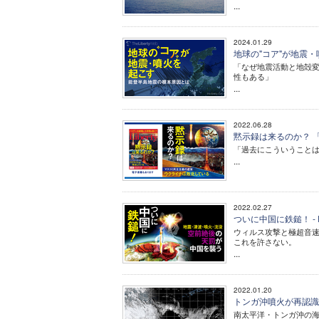
...
2024.01.29
地球の"コア"が地震
「なぜ地震活動と地殻
性もある」
...
2022.06.28
黙示録は来るのか？ 「
「過去にこういうことは
...
2022.02.27
ついに中国に鉄鎚！ -
ウィルス攻撃と極超音
これを許さない。
...
2022.01.20
トンガ沖噴火が再認識
南太平洋・トンガ沖の