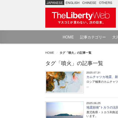
JAPANESE
ENGLISH
CHINESE
OTHERS
HOME
記事カテゴリー
大川
HOME
タグ「噴火」の記事一覧
タグ「噴火」の記事一覧
2025.07.31
カムチャツカ地震、新
ロシア極東のカムチャツ
...
2025.06.25
地震頻発"トカラの法
鹿児島県・トカラ列島近
います。