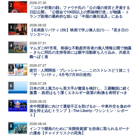
2026.07.30
2
「コロナ対策の顔」ファウチ氏の「公の場の発言と矛盾する
日記公開」「公聴会で100回以上の黙秘権行使」が物議 ─ ト
ランプ政権の最終的な狙いは「中国の責任追及」にある
2026.08.02
3
【名画座リバティ (29)】映画で学ぶ偉人伝(1)──『若き日の
リンカーン』
2026.07.31
4
マムダニNY市長、裕福な不動産所有者の個人情報公開で物議
─ さらに同氏の支持母体には親中活動家も入り込み、共産主
義へばく進
2026.07.27
5
疲労・人間関係・プレッシャー……このストレスどう抜こう
「ザ・リバティ」9月号(7月30日発売)
2026.07.29
6
日本の洋上風力から英大手が撤退を検討し、三菱離脱に続く
激震 ─ 政府はもう潔くエネルギー政策の転換を表明すべき
2026.08.03
7
米中間選挙に向けて選挙不正を防げるか ─ 中東外交を進め中
国を抑え込むトランプ【─The Liberty─ワシントン・レポー
ト】
2026.08.04
8
インフラ開発のために"未開発資源"を担保に取られるガーナ
の運命【チャイナリスクの死角】