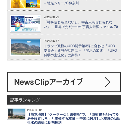
─ 地域シリーズ 神奈川
2026.06.29
「神を信じられないと、宇宙人も信じられな
い」 ─ 世界でただ一つの宇宙人最深ファイル 70
2026.06.17
トランプ政権のUFO開示第3弾に合わせ「UFO
委員会」新設が話題に ─ 「開示の加速」「UFO
科学の主流化」に期待！
記事ランキング
2026.08.01
1
【熊本地震】"クーラーなし避難所"で、「防衛費を削って冷
房を設置しろ」と主張する左派 ─ 中国に忖度した左派の我田
引水の議論に批判殺到