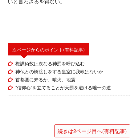
いと言わざるを得ない。
次ページからのポイント(有料記事)
権謀術数は次なる神罰を呼び込む
神仏との橋渡しをする皇室に我執はないか
首都圏に来るか。噴火、地震
"信仰心"を立てることが天罰を避ける唯一の道
続きは2ページ目へ(有料記事)