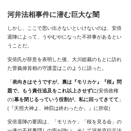
河井法相事件に潜む巨大な闇
しかし、ここで思い出さないといけないのは、安倍
退陣によって、うやむやになった不祥事があるとい
うことだ。
安倍氏が辞意を表明した後、大川総裁のもとに訪れ
た菅義偉首相の守護霊はこのように語った。
「
表向きはそうですが、裏は『モリカケ』『桜』問
題で、もう責任追及をこれ以上させずに
(安倍政権
の)
幕を閉じるっていう役割が、私に回ってきてて
」
(『天照大神よ、神罰は終わったか。』に所収)
安倍退陣の要因は、「モリカケ」「桜を見る会」の
一連の不祥事隠しの面が強い。そして河井克行元法