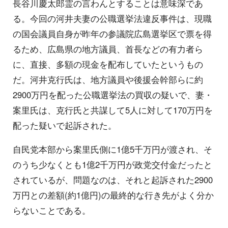
長谷川慶太郎霊の言わんとすることは意味深であ
る。今回の河井夫妻の公職選挙法違反事件は、現職
の国会議員自身が昨年の参議院広島選挙区で票を得
るため、広島県の地方議員、首長などの有力者ら
に、直接、多額の現金を配布していたというもの
だ。河井克行氏は、地方議員や後援会幹部らに約
2900万円を配った公職選挙法の買収の疑いで、妻・
案里氏は、克行氏と共謀して5人に対して170万円を
配った疑いで起訴された。
自民党本部から案里氏側に1億5千万円が渡され、そ
のうち少なくとも1億2千万円が政党交付金だったと
されているが、問題なのは、それと起訴された2900
万円との差額(約1億円)の最終的な行き先がよく分か
らないことである。