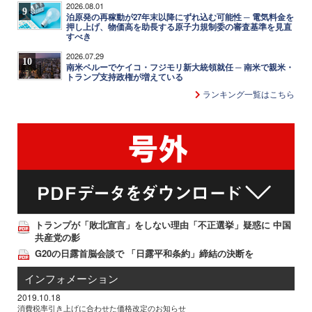
2026.08.01
9
泊原発の再稼動が27年末以降にずれ込む可能性 ─ 電気料金を
押し上げ、物価高を助長する原子力規制委の審査基準を見直
すべき
2026.07.29
10
南米ペルーでケイコ・フジモリ新大統領就任 ─ 南米で親米・
トランプ支持政権が増えている
ランキング一覧はこちら
トランプが「敗北宣言」をしない理由「不正選挙」疑惑に 中国
共産党の影
G20の日露首脳会談で 「日露平和条約」締結の決断を
インフォメーション
2019.10.18
消費税率引き上げに合わせた価格改定のお知らせ