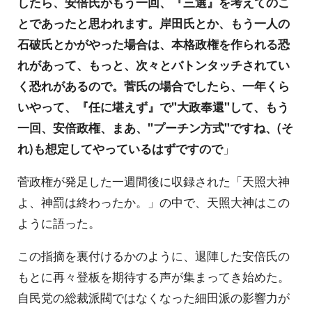
したら、安倍氏がもう一回、『三選』を考えてのこ
とであったと思われます。岸田氏とか、もう一人の
石破氏とかがやった場合は、本格政権を作られる恐
れがあって、もっと、次々とバトンタッチされてい
く恐れがあるので。菅氏の場合でしたら、一年くら
いやって、『任に堪えず』で"大政奉還"して、もう
一回、安倍政権、まあ、"プーチン方式"ですね、(そ
れ)も想定してやっているはずですので
」
菅政権が発足した一週間後に収録された「天照大神
よ、神罰は終わったか。」の中で、天照大神はこの
ように語った。
この指摘を裏付けるかのように、退陣した安倍氏の
もとに再々登板を期待する声が集まってき始めた。
自民党の総裁派閥ではなくなった細田派の影響力が