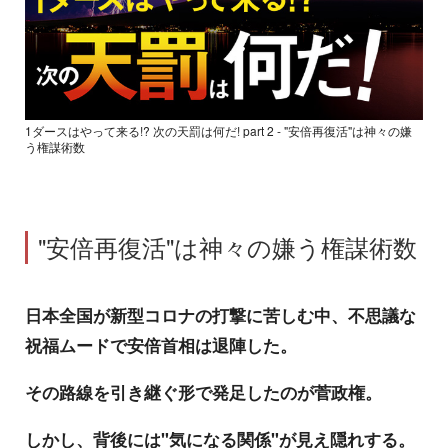
1ダースはやって来る!? 次の天罰は何だ! part 2 - "安倍再復活"は神々の嫌
う権謀術数
"安倍再復活"は神々の嫌う権謀術数
日本全国が新型コロナの打撃に苦しむ中、不思議な
祝福ムードで安倍首相は退陣した。
その路線を引き継ぐ形で発足したのが菅政権。
しかし、背後には"気になる関係"が見え隠れする。