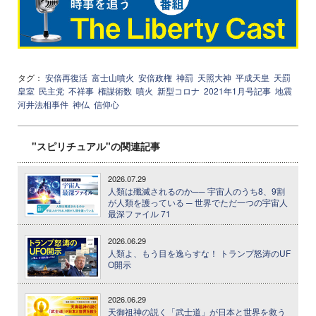
タグ：
安倍再復活
富士山噴火
安倍政権
神罰
天照大神
平成天皇
天罰
皇室
民主党
不祥事
権謀術数
噴火
新型コロナ
2021年1月号記事
地震
河井法相事件
神仏
信仰心
"スピリチュアル"の関連記事
2026.07.29
人類は殲滅されるのか── 宇宙人のうち8、9割
が人類を護っている ─ 世界でただ一つの宇宙人
最深ファイル 71
2026.06.29
人類よ、もう目を逸らすな！ トランプ怒涛のUF
O開示
2026.06.29
天御祖神の説く「武士道」が日本と世界を救う