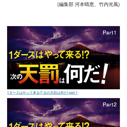
(編集部 河本晴恵、竹内光風)
1ダースはやって来る!? 次の天罰は何だ! part 1