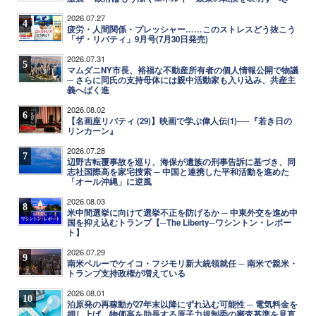
2026.07.27
4
疲労・人間関係・プレッシャー……このストレスどう抜こう
「ザ・リバティ」9月号(7月30日発売)
2026.07.31
5
マムダニNY市長、裕福な不動産所有者の個人情報公開で物議
─ さらに同氏の支持母体には親中活動家も入り込み、共産主
義へばく進
2026.08.02
6
【名画座リバティ (29)】映画で学ぶ偉人伝(1)──『若き日の
リンカーン』
2026.07.28
7
辺野古転覆事故を巡り、海保が遺族の刑事告訴に基づき、同
志社国際高を家宅捜索 ─ 中国と連携した平和活動を進めた
「オール沖縄」に逆風
2026.08.03
8
米中間選挙に向けて選挙不正を防げるか ─ 中東外交を進め中
国を抑え込むトランプ【─The Liberty─ワシントン・レポー
ト】
2026.07.29
9
南米ペルーでケイコ・フジモリ新大統領就任 ─ 南米で親米・
トランプ支持政権が増えている
2026.08.01
10
泊原発の再稼動が27年末以降にずれ込む可能性 ─ 電気料金を
押し上げ、物価高を助長する原子力規制委の審査基準を見直