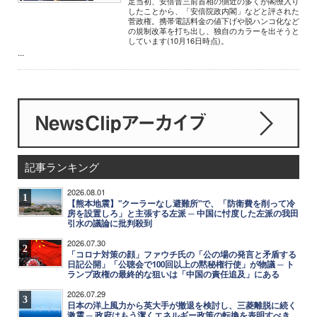
足当初、安倍晋三前首相の側近の多くが閣僚入り
したことから、「安倍院政内閣」などと評された
菅政権。携帯電話料金の値下げや脱ハンコ化など
の規制改革を打ち出し、独自のカラーを出そうと
しています(10月16日時点)。
...
記事ランキング
2026.08.01
1
【熊本地震】"クーラーなし避難所"で、「防衛費を削って冷
房を設置しろ」と主張する左派 ─ 中国に忖度した左派の我田
引水の議論に批判殺到
2026.07.30
2
「コロナ対策の顔」ファウチ氏の「公の場の発言と矛盾する
日記公開」「公聴会で100回以上の黙秘権行使」が物議 ─ ト
ランプ政権の最終的な狙いは「中国の責任追及」にある
2026.07.29
3
日本の洋上風力から英大手が撤退を検討し、三菱離脱に続く
激震 ─ 政府はもう潔くエネルギー政策の転換を表明すべき