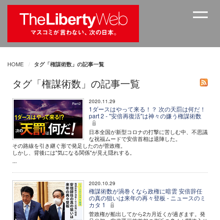
HOME
タグ「権謀術数」の記事一覧
タグ「権謀術数」の記事一覧
2020.11.29
1ダースはやって来る！？ 次の天罰は何だ！
part 2 - "安倍再復活"は神々の嫌う権謀術数
日本全国が新型コロナの打撃に苦しむ中、不思議
な祝福ムードで安倍首相は退陣した。
その路線を引き継ぐ形で発足したのが菅政権。
しかし、背後には"気になる関係"が見え隠れする。
...
2020.10.29
権謀術数が渦巻くなら政権に暗雲 安倍辞任
の真の狙いは来年の再々登板 - ニュースのミ
カタ 1
菅政権が船出してから2カ月近くが過ぎます。発