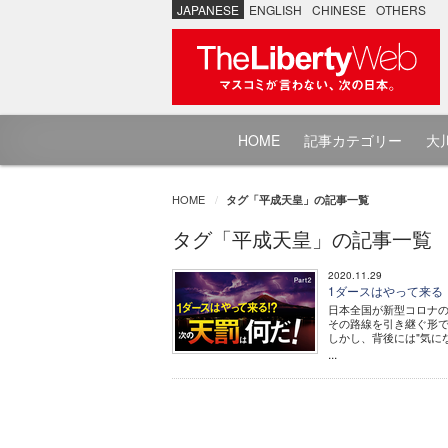
JAPANESE
ENGLISH
CHINESE
OTHERS
HOME
記事カテゴリー
大川
HOME
タグ「平成天皇」の記事一覧
タグ「平成天皇」の記事一覧
2020.11.29
1ダースはやって来る！？
日本全国が新型コロナ
その路線を引き継ぐ形
しかし、背後には"気に
...