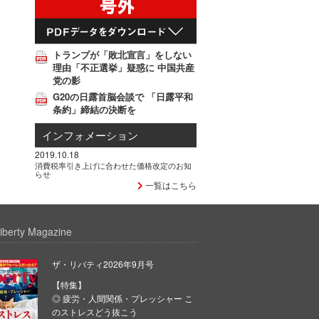
トランプが「敗北宣言」をしない
理由「不正選挙」疑惑に 中国共産
党の影
G20の日露首脳会談で 「日露平和
条約」締結の決断を
インフォメーション
2019.10.18
消費税率引き上げに合わせた価格改定のお知
らせ
一覧はこちら
iberty Magazine
ザ・リバティ2026年9月号
【特集】
◎ 疲労・人間関係・プレッシャー こ
のストレスどう抜こう