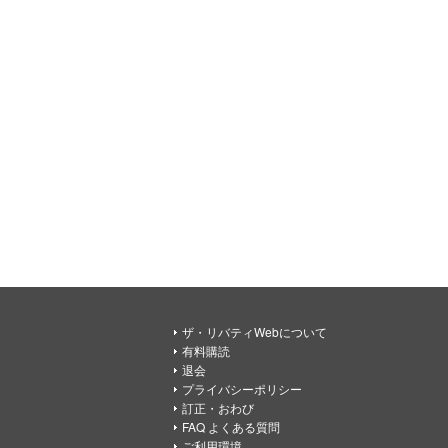
ザ・リバティWebについて
有料購読
退会
プライバシーポリシー
訂正・おわび
FAQ よくある質問
ご利用環境