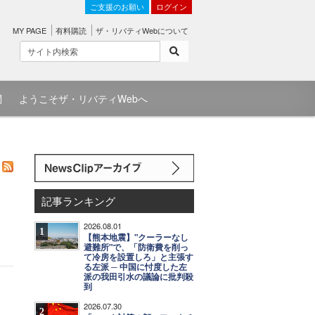
ご支援のお願い
ログイン
MY PAGE
有料購読
ザ・リバティWebについて
問
ようこそザ・リバティWebへ
記事ランキング
2026.08.01
1
【熊本地震】"クーラーなし
避難所"で、「防衛費を削っ
て冷房を設置しろ」と主張す
る左派 ─ 中国に忖度した左
派の我田引水の議論に批判殺
到
2026.07.30
2