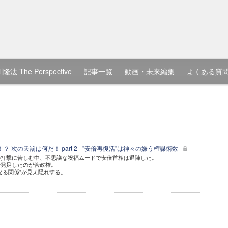
隆法 The Perspective
記事一覧
動画・未来編集
よくある質
 次の天罰は何だ！ part 2 - "安倍再復活"は神々の嫌う権謀術数
の打撃に苦しむ中、不思議な祝福ムードで安倍首相は退陣した。
で発足したのが菅政権。
なる関係"が見え隠れする。