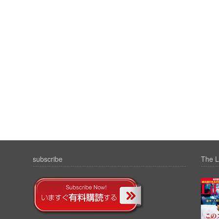
subscribe
The L