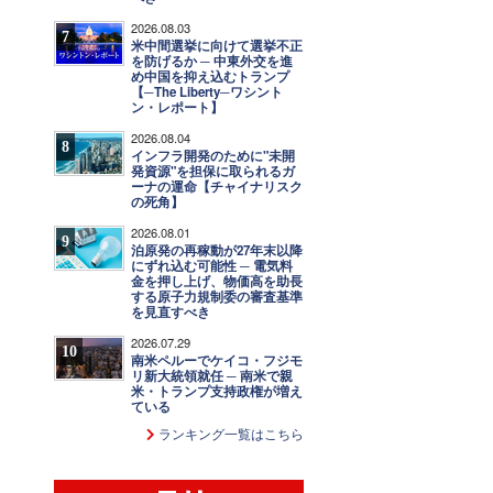
2026.08.03
7
米中間選挙に向けて選挙不正
を防げるか ─ 中東外交を進
め中国を抑え込むトランプ
【─The Liberty─ワシント
ン・レポート】
2026.08.04
8
インフラ開発のために"未開
発資源"を担保に取られるガ
ーナの運命【チャイナリスク
の死角】
2026.08.01
9
泊原発の再稼動が27年末以降
にずれ込む可能性 ─ 電気料
金を押し上げ、物価高を助長
する原子力規制委の審査基準
を見直すべき
2026.07.29
10
南米ペルーでケイコ・フジモ
リ新大統領就任 ─ 南米で親
米・トランプ支持政権が増え
ている
ランキング一覧はこちら