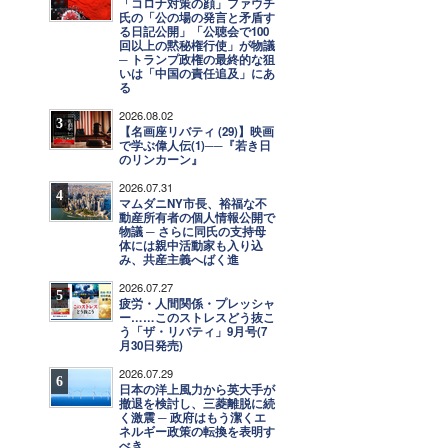
「コロナ対策の顔」ファウチ
氏の「公の場の発言と矛盾す
る日記公開」「公聴会で100
回以上の黙秘権行使」が物議
─ トランプ政権の最終的な狙
いは「中国の責任追及」にあ
る
2026.08.02
3
【名画座リバティ (29)】映画
で学ぶ偉人伝(1)──『若き日
のリンカーン』
2026.07.31
4
マムダニNY市長、裕福な不
動産所有者の個人情報公開で
物議 ─ さらに同氏の支持母
体には親中活動家も入り込
み、共産主義へばく進
2026.07.27
5
疲労・人間関係・プレッシャ
ー……このストレスどう抜こ
う「ザ・リバティ」9月号(7
月30日発売)
2026.07.29
6
日本の洋上風力から英大手が
撤退を検討し、三菱離脱に続
く激震 ─ 政府はもう潔くエ
ネルギー政策の転換を表明す
べき