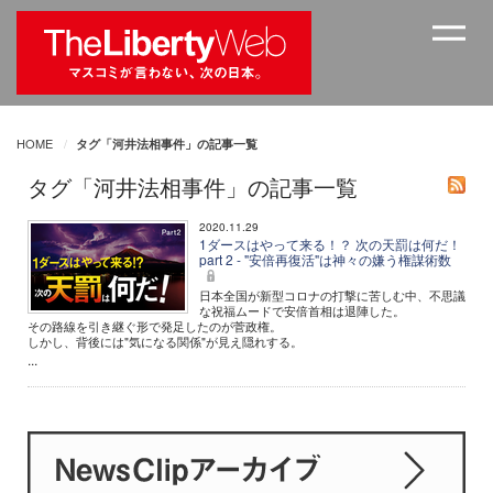
HOME
タグ「河井法相事件」の記事一覧
タグ「河井法相事件」の記事一覧
2020.11.29
1ダースはやって来る！？ 次の天罰は何だ！
part 2 - "安倍再復活"は神々の嫌う権謀術数
日本全国が新型コロナの打撃に苦しむ中、不思議
な祝福ムードで安倍首相は退陣した。
その路線を引き継ぐ形で発足したのが菅政権。
しかし、背後には"気になる関係"が見え隠れする。
...