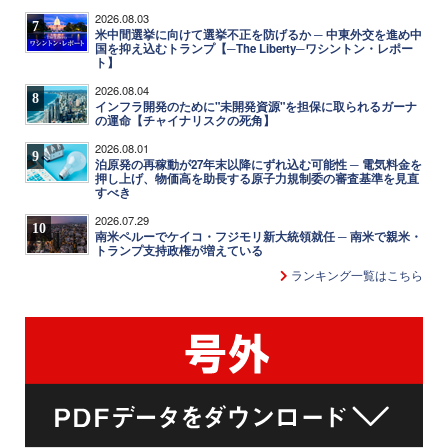
2026.08.03
7
米中間選挙に向けて選挙不正を防げるか ─ 中東外交を進め中
国を抑え込むトランプ【─The Liberty─ワシントン・レポー
ト】
2026.08.04
8
インフラ開発のために"未開発資源"を担保に取られるガーナ
の運命【チャイナリスクの死角】
2026.08.01
9
泊原発の再稼動が27年末以降にずれ込む可能性 ─ 電気料金を
押し上げ、物価高を助長する原子力規制委の審査基準を見直
すべき
2026.07.29
10
南米ペルーでケイコ・フジモリ新大統領就任 ─ 南米で親米・
トランプ支持政権が増えている
ランキング一覧はこちら