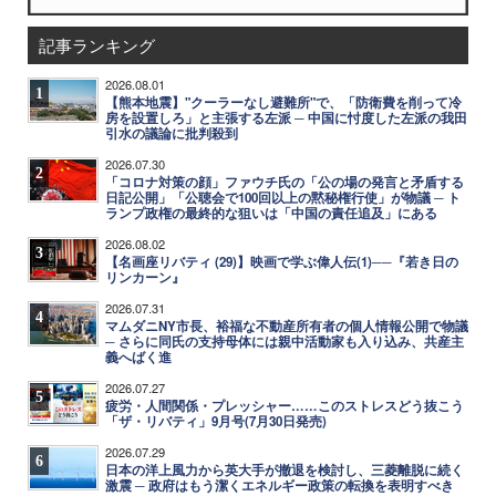
記事ランキング
2026.08.01
1
【熊本地震】"クーラーなし避難所"で、「防衛費を削って冷
房を設置しろ」と主張する左派 ─ 中国に忖度した左派の我田
引水の議論に批判殺到
2026.07.30
2
「コロナ対策の顔」ファウチ氏の「公の場の発言と矛盾する
日記公開」「公聴会で100回以上の黙秘権行使」が物議 ─ ト
ランプ政権の最終的な狙いは「中国の責任追及」にある
2026.08.02
3
【名画座リバティ (29)】映画で学ぶ偉人伝(1)──『若き日の
リンカーン』
2026.07.31
4
マムダニNY市長、裕福な不動産所有者の個人情報公開で物議
─ さらに同氏の支持母体には親中活動家も入り込み、共産主
義へばく進
2026.07.27
5
疲労・人間関係・プレッシャー……このストレスどう抜こう
「ザ・リバティ」9月号(7月30日発売)
2026.07.29
6
日本の洋上風力から英大手が撤退を検討し、三菱離脱に続く
激震 ─ 政府はもう潔くエネルギー政策の転換を表明すべき