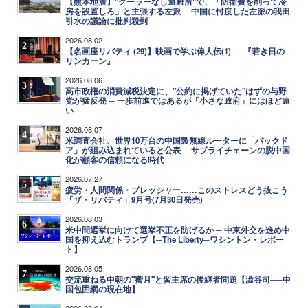
【熊本地震】"クーラーなし避難所"で、「防衛費を削って冷
房を設置しろ」と主張する左派 ─ 中国に忖度した左派の我田
引水の議論に批判殺到
2026.08.02
2
【名画座リバティ (29)】映画で学ぶ偉人伝(1)──『若き日の
リンカーン』
2026.08.06
3
高市政権の消費減税決定に、"公約に掲げていた"はずの与野
党が猛反発 ─ 一歩前進ではあるが「小さな政府」にはほど遠
い
2026.08.07
4
米調査会社、世界10万台の中国製無線ルーターに「バックド
ア」が組み込まれていると公表 ─ サプライチェーンの脱中国
化が顧客の信頼になる時代
2026.07.27
5
疲労・人間関係・プレッシャー……このストレスどう抜こう
「ザ・リバティ」9月号(7月30日発売)
2026.08.03
6
米中間選挙に向けて選挙不正を防げるか ─ 中東外交を進め中
国を抑え込むトランプ【─The Liberty─ワシントン・レポー
ト】
2026.08.05
7
交流重ねる中朝の"蜜月"と習主席の後継者問題【澁谷司──中
国包囲網の現在地】
2026.08.04