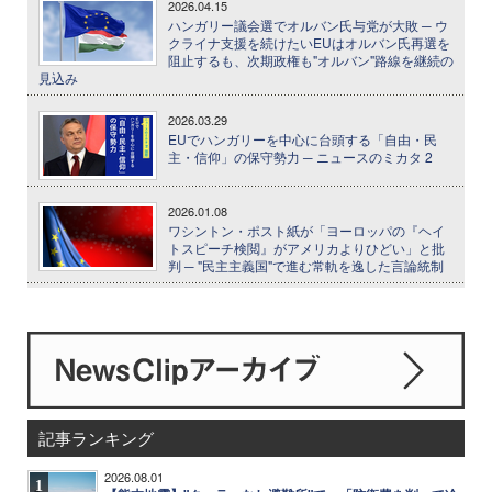
2026.04.15
ハンガリー議会選でオルバン氏与党が大敗 ─ ウ
クライナ支援を続けたいEUはオルバン氏再選を
阻止するも、次期政権も"オルバン"路線を継続の
見込み
2026.03.29
EUでハンガリーを中心に台頭する「自由・民
主・信仰」の保守勢力 ─ ニュースのミカタ 2
2026.01.08
ワシントン・ポスト紙が「ヨーロッパの『ヘイ
トスピーチ検閲』がアメリカよりひどい」と批
判 ─ "民主主義国"で進む常軌を逸した言論統制
記事ランキング
2026.08.01
1