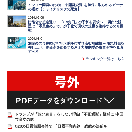
8
インフラ開発のために"未開発資源"を担保に取られるガーナ
の運命【チャイナリスクの死角】
2026.08.08
9
防衛省が想定通り、「8.9兆円」の予算を要求へ ─ 明白な課
題は「隊員集め」で、少子化で現状の規模を維持するのも困
難
2026.08.01
10
泊原発の再稼動が27年末以降にずれ込む可能性 ─ 電気料金を
押し上げ、物価高を助長する原子力規制委の審査基準を見直
すべき
ランキング一覧はこちら
トランプが「敗北宣言」をしない理由「不正選挙」疑惑に 中国
共産党の影
G20の日露首脳会談で 「日露平和条約」締結の決断を