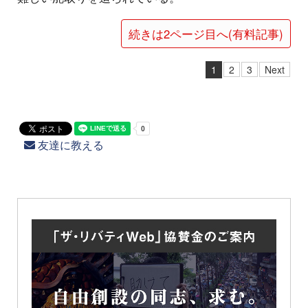
続きは2ページ目へ(有料記事)
1
2
3
Next
友達に教える