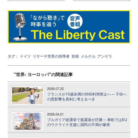
タグ：
ドイツ
リサーチ世界の指導者
首相
メルケル
アンゲラ
"世界: ヨーロッパ"の関連記事
2026.07.22
フランスが15歳未満のSNS利用禁止へ ─ 子供へ
の悪影響を真剣に考えるべき
2026.04.21
ブルガリア総選挙で親露派が圧勝 ─ 東欧ではEU
のウクライナ支援に国民の不満が爆発