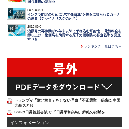
国包囲網の現在地】
2026.08.04
9
インフラ開発のために"未開発資源"を担保に取られるガーナ
の運命【チャイナリスクの死角】
2026.08.01
10
泊原発の再稼動が27年末以降にずれ込む可能性 ─ 電気料金を
押し上げ、物価高を助長する原子力規制委の審査基準を見直
すべき
ランキング一覧はこちら
トランプが「敗北宣言」をしない理由「不正選挙」疑惑に 中国
共産党の影
G20の日露首脳会談で 「日露平和条約」締結の決断を
インフォメーション