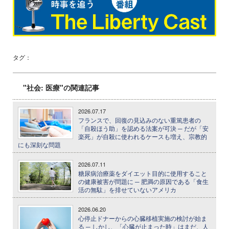
タグ：
"社会: 医療"の関連記事
2026.07.17
フランスで、回復の見込みのない重篤患者の
「自殺ほう助」を認める法案が可決 ─ だが「安
楽死」が自殺に使われるケースも増え、宗教的
にも深刻な問題
2026.07.11
糖尿病治療薬をダイエット目的に使用すること
の健康被害が問題に ─ 肥満の原因である「食生
活の無駄」を排せていないアメリカ
2026.06.20
心停止ドナーからの心臓移植実施の検討が始ま
る ─ しかし、「心臓が止まった時」はまだ、人