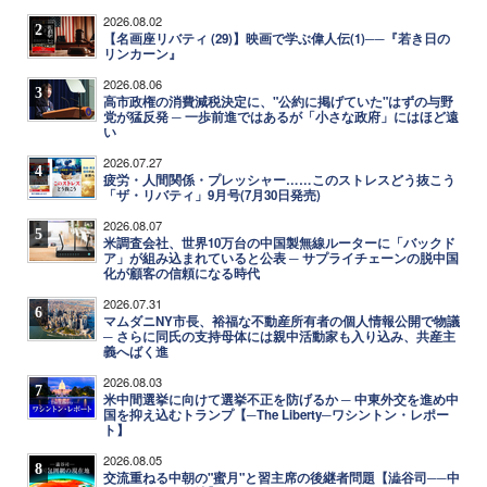
2026.08.02
2
【名画座リバティ (29)】映画で学ぶ偉人伝(1)──『若き日の
リンカーン』
2026.08.06
3
高市政権の消費減税決定に、"公約に掲げていた"はずの与野
党が猛反発 ─ 一歩前進ではあるが「小さな政府」にはほど遠
い
2026.07.27
4
疲労・人間関係・プレッシャー……このストレスどう抜こう
「ザ・リバティ」9月号(7月30日発売)
2026.08.07
5
米調査会社、世界10万台の中国製無線ルーターに「バックド
ア」が組み込まれていると公表 ─ サプライチェーンの脱中国
化が顧客の信頼になる時代
2026.07.31
6
マムダニNY市長、裕福な不動産所有者の個人情報公開で物議
─ さらに同氏の支持母体には親中活動家も入り込み、共産主
義へばく進
2026.08.03
7
米中間選挙に向けて選挙不正を防げるか ─ 中東外交を進め中
国を抑え込むトランプ【─The Liberty─ワシントン・レポー
ト】
2026.08.05
8
交流重ねる中朝の"蜜月"と習主席の後継者問題【澁谷司──中