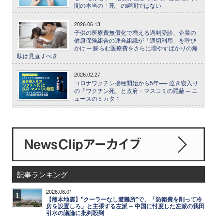
間の本当の「死」の瞬間ではない
2026.06.13
子供の医療費無償化で増える過剰受診、企業の
健康保険組合の連合組織が「適切利用」を呼び
かけ ─ 膨らむ医療費をさらに増やすばかりの無
駄は見直すべき
2026.02.27
コロナワクチン接種開始から5年── 泣き寝入り
の「ワクチン死」と政府・マスコミの隠蔽 ─ ニ
ュースのミカタ 1
記事ランキング
2026.08.01
1
【熊本地震】"クーラーなし避難所"で、「防衛費を削って冷
房を設置しろ」と主張する左派 ─ 中国に忖度した左派の我田
引水の議論に批判殺到