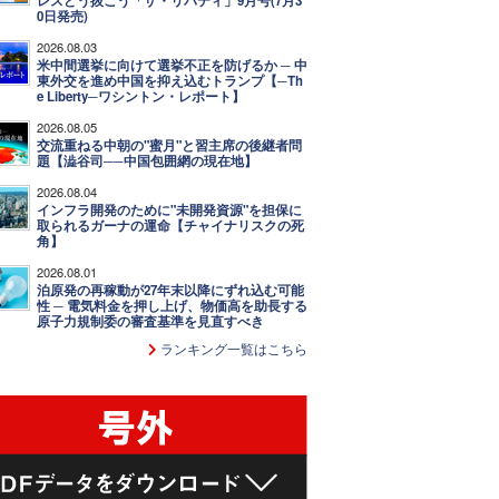
レスどう抜こう「ザ・リバティ」9月号(7月3
0日発売)
2026.08.03
米中間選挙に向けて選挙不正を防げるか ─ 中
東外交を進め中国を抑え込むトランプ【─Th
e Liberty─ワシントン・レポート】
2026.08.05
交流重ねる中朝の"蜜月"と習主席の後継者問
題【澁谷司──中国包囲網の現在地】
2026.08.04
インフラ開発のために"未開発資源"を担保に
取られるガーナの運命【チャイナリスクの死
角】
2026.08.01
泊原発の再稼動が27年末以降にずれ込む可能
性 ─ 電気料金を押し上げ、物価高を助長する
原子力規制委の審査基準を見直すべき
ランキング一覧はこちら