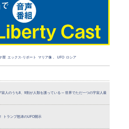
ヤ暦
エックス-リポート
マリア像，
UFO
ロシア
宇宙人のうち8、9割が人類を護っている ─ 世界でただ一つの宇宙人最
 トランプ怒涛のUFO開示