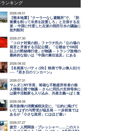
事ランキング
2026.08.01
【熊本地震】"クーラーなし避難所"で、「防
衛費を削って冷房を設置しろ」と主張する左
派 ─ 中国に忖度した左派の我田引水の議論に
批判殺到
2026.07.30
「コロナ対策の顔」ファウチ氏の「公の場の
発言と矛盾する日記公開」「公聴会で100回
以上の黙秘権行使」が物議 ─ トランプ政権の
最終的な狙いは「中国の責任追及」にある
2026.08.02
【名画座リバティ (29)】映画で学ぶ偉人伝(1)
──『若き日のリンカーン』
2026.07.31
マムダニNY市長、裕福な不動産所有者の個
人情報公開で物議 ─ さらに同氏の支持母体に
は親中活動家も入り込み、共産主義へばく進
2026.08.06
高市政権の消費減税決定に、"公約に掲げて
いた"はずの与野党が猛反発 ─ 一歩前進では
あるが「小さな政府」にはほど遠い
2026.07.27
疲労・人間関係・プレッシャー……このスト