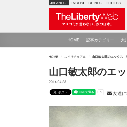
JAPANESE
ENGLISH
CHINESE
OTHERS
HOME
記事カテゴリー
大川
HOME
スピリチュアル
山口敏太郎のエックス-リ
山口敏太郎のエッ
2014.04.28
友達に