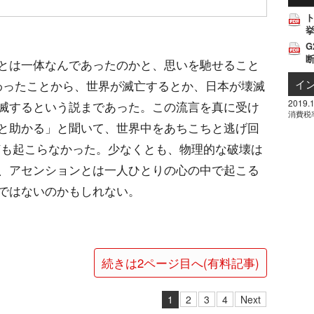
挙
G
とは一体なんであったのかと、思いを馳せること
イ
が終わったことから、世界が滅亡するとか、日本が壊滅
2019.1
滅するという説まであった。この流言を真に受け
消費税
と助かる」と聞いて、世界中をあちこちと逃げ回
何も起こらなかった。少なくとも、物理的な破壊は
、アセンションとは一人ひとりの心の中で起こる
ではないのかもしれない。
続きは2ページ目へ(有料記事)
1
2
3
4
Next