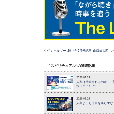
タグ：
ベルギー
2014年6月号記事
山口敏太郎
マ
"スピリチュアル"の関連記事
2026.07.29
人類は殲滅されるのか── 
深ファイル 71
2026.06.29
人類よ、もう目を逸らすな！