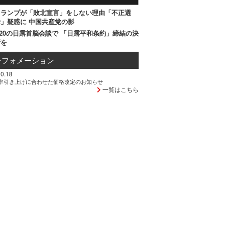
トランプが「敗北宣言」をしない理由「不正選
」疑惑に 中国共産党の影
20の日露首脳会談で 「日露平和条約」締結の決
断を
ンフォメーション
0.18
率引き上げに合わせた価格改定のお知らせ
一覧はこちら