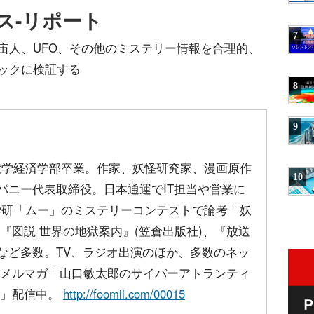
ス-リポート
7
宙人、UFO、その他のミステリー情報を合理的、
ックに検証する
8
9
川大学経済学部卒業。作家、妖怪研究家、漫画原作
10
パニー代表取締役。日本通運でIT担当や営業に
、学研「ムー」のミステリーコンテストで論考「妖
『図説 世界の地獄案内』(笠倉出版社)、『放送
)など多数。TV、ラジオ出演のほか、多数のネッ
メルマガ「山口敏太郎のサイバーアトランティ
実」配信中。
http://foomii.com/00015