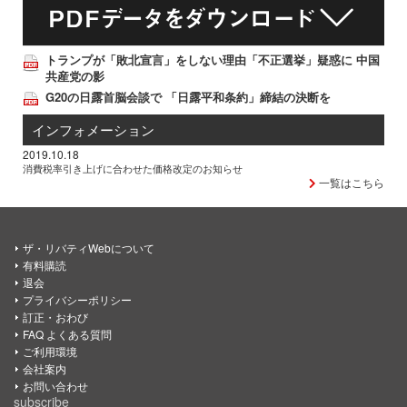
トランプが「敗北宣言」をしない理由「不正選挙」疑惑に 中国
共産党の影
G20の日露首脳会談で 「日露平和条約」締結の決断を
インフォメーション
2019.10.18
消費税率引き上げに合わせた価格改定のお知らせ
一覧はこちら
ザ・リバティWebについて
有料購読
退会
プライバシーポリシー
訂正・おわび
FAQ よくある質問
ご利用環境
会社案内
お問い合わせ
subscribe