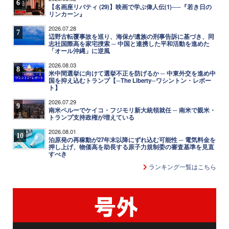
6
【名画座リバティ (29)】映画で学ぶ偉人伝(1)──『若き日の
リンカーン』
2026.07.28
7
辺野古転覆事故を巡り、海保が遺族の刑事告訴に基づき、同
志社国際高を家宅捜索 ─ 中国と連携した平和活動を進めた
「オール沖縄」に逆風
2026.08.03
8
米中間選挙に向けて選挙不正を防げるか ─ 中東外交を進め中
国を抑え込むトランプ【─The Liberty─ワシントン・レポー
ト】
2026.07.29
9
南米ペルーでケイコ・フジモリ新大統領就任 ─ 南米で親米・
トランプ支持政権が増えている
2026.08.01
10
泊原発の再稼動が27年末以降にずれ込む可能性 ─ 電気料金を
押し上げ、物価高を助長する原子力規制委の審査基準を見直
すべき
ランキング一覧はこちら