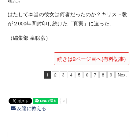
はたして本当の彼女は何者だったのか？キリスト教
が２000年間封印し続けた「真実」に迫った。
（編集部 泉聡彦）
続きは2ページ目へ(有料記事)
1
2
3
4
5
6
7
8
9
Next
友達に教える