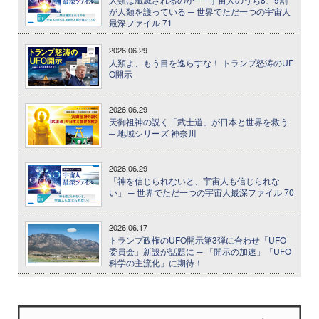
が人類を護っている ─ 世界でただ一つの宇宙人
最深ファイル 71
2026.06.29
人類よ、もう目を逸らすな！ トランプ怒涛のUF
O開示
2026.06.29
天御祖神の説く「武士道」が日本と世界を救う
─ 地域シリーズ 神奈川
2026.06.29
「神を信じられないと、宇宙人も信じられな
い」 ─ 世界でただ一つの宇宙人最深ファイル 70
2026.06.17
トランプ政権のUFO開示第3弾に合わせ「UFO
委員会」新設が話題に ─ 「開示の加速」「UFO
科学の主流化」に期待！