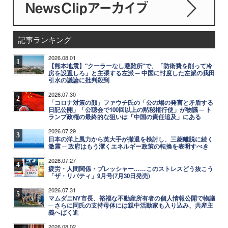
記事ランキング
2026.08.01
1
【熊本地震】"クーラーなし避難所"で、「防衛費を削って冷
房を設置しろ」と主張する左派 ─ 中国に忖度した左派の我田
引水の議論に批判殺到
2026.07.30
2
「コロナ対策の顔」ファウチ氏の「公の場の発言と矛盾する
日記公開」「公聴会で100回以上の黙秘権行使」が物議 ─ ト
ランプ政権の最終的な狙いは「中国の責任追及」にある
2026.07.29
3
日本の洋上風力から英大手が撤退を検討し、三菱離脱に続く
激震 ─ 政府はもう潔くエネルギー政策の転換を表明すべき
2026.07.27
4
疲労・人間関係・プレッシャー……このストレスどう抜こう
「ザ・リバティ」9月号(7月30日発売)
2026.07.31
5
マムダニNY市長、裕福な不動産所有者の個人情報公開で物議
─ さらに同氏の支持母体には親中活動家も入り込み、共産主
義へばく進
2026.08.02