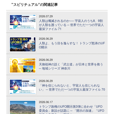
"スピリチュアル"の関連記事
2026.07.29
人類は殲滅されるのか── 宇宙人のうち8、9割
が人類を護っている ─ 世界でただ一つの宇宙人
最深ファイル 71
2026.06.29
人類よ、もう目を逸らすな！ トランプ怒涛のUF
O開示
2026.06.29
天御祖神の説く「武士道」が日本と世界を救う
─ 地域シリーズ 神奈川
2026.06.29
「神を信じられないと、宇宙人も信じられな
い」 ─ 世界でただ一つの宇宙人最深ファイル 70
2026.06.17
トランプ政権のUFO開示第3弾に合わせ「UFO
委員会」新設が話題に ─ 「開示の加速」「UFO