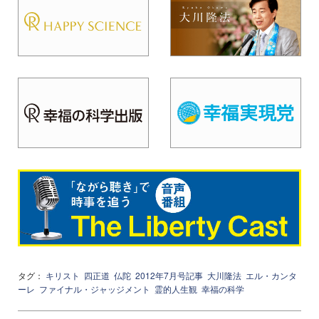
タグ：
キリスト
四正道
仏陀
2012年7月号記事
大川隆法
エル・カンタ
ーレ
ファイナル・ジャッジメント
霊的人生観
幸福の科学