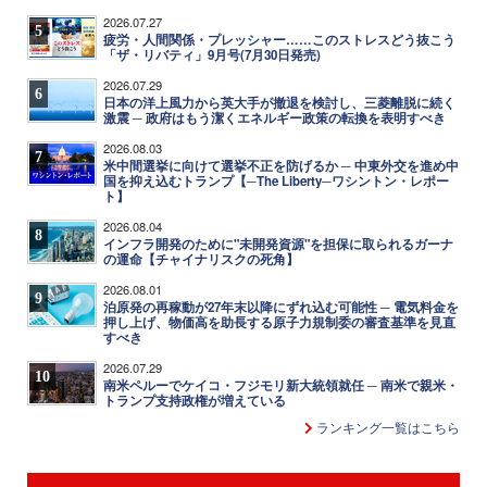
2026.07.27
5
疲労・人間関係・プレッシャー……このストレスどう抜こう
「ザ・リバティ」9月号(7月30日発売)
2026.07.29
6
日本の洋上風力から英大手が撤退を検討し、三菱離脱に続く
激震 ─ 政府はもう潔くエネルギー政策の転換を表明すべき
2026.08.03
7
米中間選挙に向けて選挙不正を防げるか ─ 中東外交を進め中
国を抑え込むトランプ【─The Liberty─ワシントン・レポー
ト】
2026.08.04
8
インフラ開発のために"未開発資源"を担保に取られるガーナ
の運命【チャイナリスクの死角】
2026.08.01
9
泊原発の再稼動が27年末以降にずれ込む可能性 ─ 電気料金を
押し上げ、物価高を助長する原子力規制委の審査基準を見直
すべき
2026.07.29
10
南米ペルーでケイコ・フジモリ新大統領就任 ─ 南米で親米・
トランプ支持政権が増えている
ランキング一覧はこちら