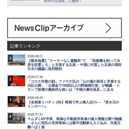
科学の主流化」に期待！
記事ランキング
2026.08.01
1
【熊本地震】"クーラーなし避難所"で、「防衛費を削って冷
房を設置しろ」と主張する左派 ─ 中国に忖度した左派の我田
引水の議論に批判殺到
2026.07.30
2
「コロナ対策の顔」ファウチ氏の「公の場の発言と矛盾する
日記公開」「公聴会で100回以上の黙秘権行使」が物議 ─ ト
ランプ政権の最終的な狙いは「中国の責任追及」にある
2026.08.02
3
【名画座リバティ (29)】映画で学ぶ偉人伝(1)──『若き日の
リンカーン』
2026.07.31
4
マムダニNY市長、裕福な不動産所有者の個人情報公開で物議
─ さらに同氏の支持母体には親中活動家も入り込み、共産主
義へばく進