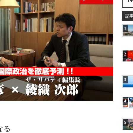
記
1
2
3
4
5
なる