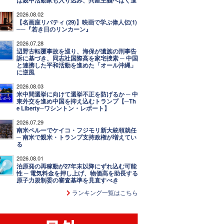
は親中活動家も入り込み、共産主義へばく進
2026.08.02
【名画座リバティ (29)】映画で学ぶ偉人伝(1)
──『若き日のリンカーン』
2026.07.28
辺野古転覆事故を巡り、海保が遺族の刑事告
訴に基づき、同志社国際高を家宅捜索 ─ 中国
と連携した平和活動を進めた「オール沖縄」
に逆風
2026.08.03
米中間選挙に向けて選挙不正を防げるか ─ 中
東外交を進め中国を抑え込むトランプ【─Th
e Liberty─ワシントン・レポート】
2026.07.29
南米ペルーでケイコ・フジモリ新大統領就任
─ 南米で親米・トランプ支持政権が増えてい
る
2026.08.01
泊原発の再稼動が27年末以降にずれ込む可能
性 ─ 電気料金を押し上げ、物価高を助長する
原子力規制委の審査基準を見直すべき
ランキング一覧はこちら