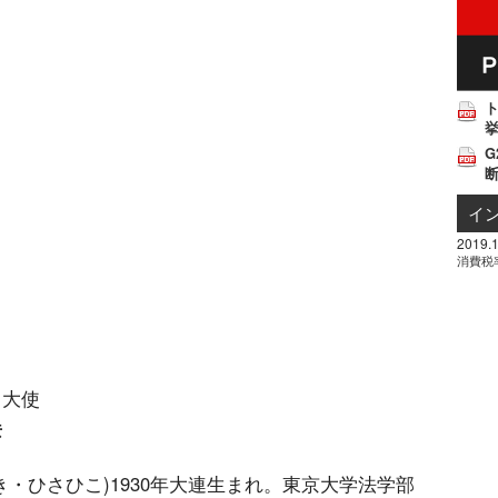
挙
G
イ
2019.1
消費税
イ大使
彦
き・ひさひこ)1930年大連生まれ。東京大学法学部