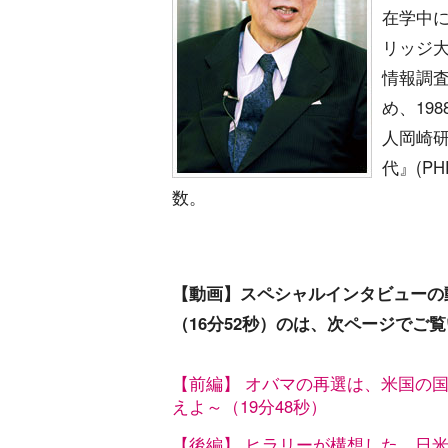
在学中に
リッジ大
情報調
め、19
人岡崎
代』(P
数。
【動画】スペシャルインタビューの動
（16分52秒）のは、次ページでご
【前編】 オバマの再選は、米国の国
えよ～（19分48秒）
【後編】 ヒラリーが構想した、日