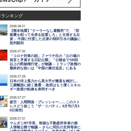
事ランキング
2026.08.01
【熊本地震】"クーラーなし避難所"で、「防
衛費を削って冷房を設置しろ」と主張する左
派 ─ 中国に忖度した左派の我田引水の議論に
批判殺到
2026.07.30
「コロナ対策の顔」ファウチ氏の「公の場の
発言と矛盾する日記公開」「公聴会で100回
以上の黙秘権行使」が物議 ─ トランプ政権の
最終的な狙いは「中国の責任追及」にある
2026.07.29
日本の洋上風力から英大手が撤退を検討し、
三菱離脱に続く激震 ─ 政府はもう潔くエネル
ギー政策の転換を表明すべき
2026.07.27
疲労・人間関係・プレッシャー……このスト
レスどう抜こう「ザ・リバティ」9月号(7月3
0日発売)
2026.07.31
マムダニNY市長、裕福な不動産所有者の個
人情報公開で物議 ─ さらに同氏の支持母体に