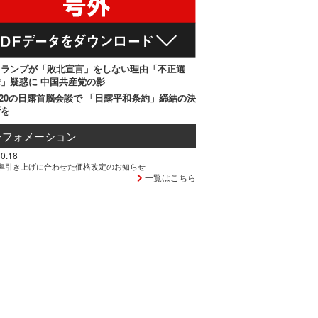
トランプが「敗北宣言」をしない理由「不正選
」疑惑に 中国共産党の影
20の日露首脳会談で 「日露平和条約」締結の決
断を
ンフォメーション
0.18
率引き上げに合わせた価格改定のお知らせ
一覧はこちら