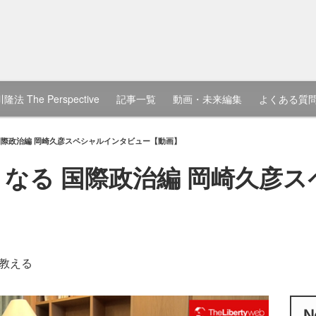
隆法 The Perspective
記事一覧
動画・未来編集
よくある質
 国際政治編 岡崎久彦スペシャルインタビュー【動画】
こうなる 国際政治編 岡崎久彦
教える