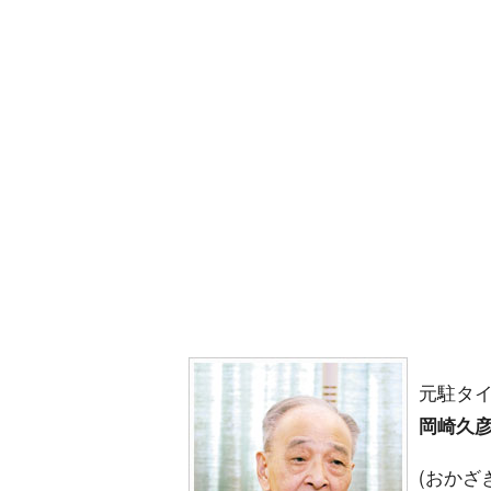
元駐タ
岡崎久
(おかざ