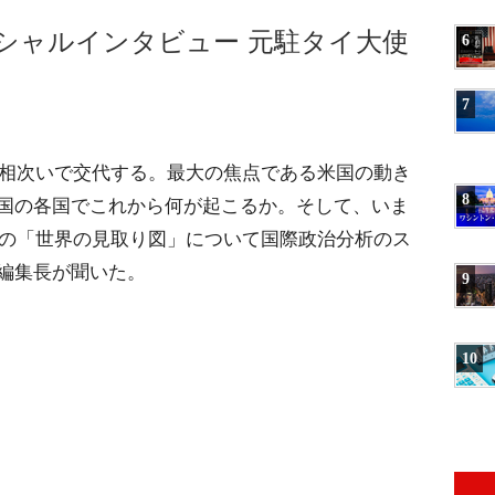
ペシャルインタビュー 元駐タイ大使
6
7
が相次いで交代する。最大の焦点である米国の動き
8
国の各国でこれから何が起こるか。そして、いま
年の「世界の見取り図」について国際政治分析のス
編集長が聞いた。
9
10