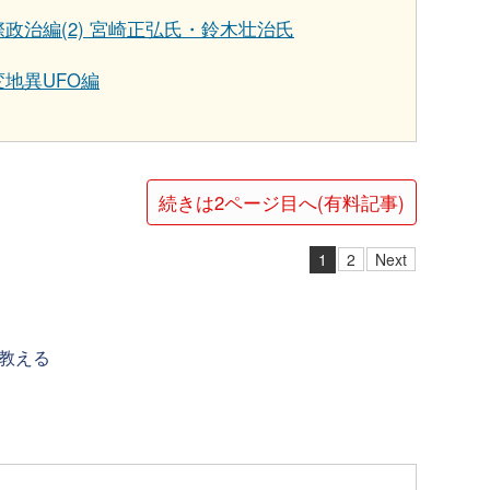
際政治編(2) 宮崎正弘氏・鈴木壮治氏
変地異UFO編
続きは2ページ目へ(有料記事)
1
2
Next
教える