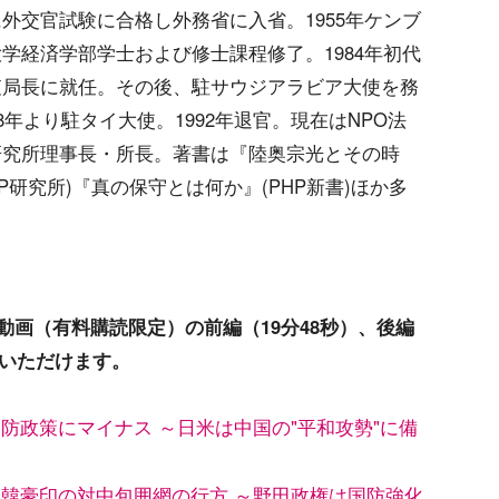
外交官試験に合格し外務省に入省。1955年ケンブ
学経済学部学士および修士課程修了。1984年初代
査局長に就任。その後、駐サウジアラビア大使を務
88年より駐タイ大使。1992年退官。現在はNPO法
研究所理事長・所長。著書は『陸奥宗光とその時
HP研究所)『真の保守とは何か』(PHP新書)ほか多
画（有料購読限定）の前編（19分48秒）、後編
覧いただけます。
防政策にマイナス ～日米は中国の"平和攻勢"に備
米韓豪印の対中包囲網の行方 ～野田政権は国防強化