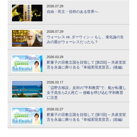
2026.07.29
自由・民主・信仰のある世界へ
2026.07.29
ウォーレス vs. ダーウィン ─ もし、進化論の生
みの親がウォーレスだったら？
2026.03.29
釈量子の宗教立国を目指して [第2回] ─ 共産党宣
言を永遠に葬り去る『幸福実現党宣言』(後編)
2026.03.17
「辺野古移設」反対の"平和教育"で、船が転覆し
女子高生ら2人死亡 ─ 侵略を呼び込む平和教育
に注意
2026.02.27
釈量子の宗教立国を目指して [第1回] ─ 共産党宣
言を永遠に葬り去る『幸福実現党宣言』(前編)