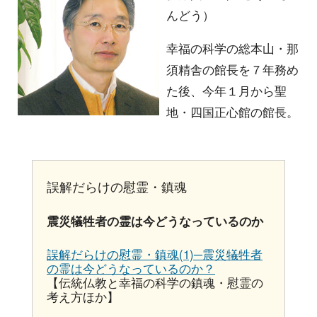
んどう）
幸福の科学の総本山・那
須精舎の館長を７年務め
た後、今年１月から聖
地・四国正心館の館長。
誤解だらけの慰霊・鎮魂
震災犠牲者の霊は今どうなっているのか
誤解だらけの慰霊・鎮魂(1)─震災犠牲者
の霊は今どうなっているのか？
【伝統仏教と幸福の科学の鎮魂・慰霊の
考え方ほか】