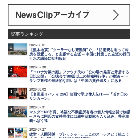
記事ランキング
2026.08.01
1
【熊本地震】"クーラーなし避難所"で、「防衛費を削って冷
房を設置しろ」と主張する左派 ─ 中国に忖度した左派の我田
引水の議論に批判殺到
2026.07.30
2
「コロナ対策の顔」ファウチ氏の「公の場の発言と矛盾する
日記公開」「公聴会で100回以上の黙秘権行使」が物議 ─ ト
ランプ政権の最終的な狙いは「中国の責任追及」にある
2026.08.02
3
【名画座リバティ (29)】映画で学ぶ偉人伝(1)──『若き日の
リンカーン』
2026.07.31
4
マムダニNY市長、裕福な不動産所有者の個人情報公開で物議
─ さらに同氏の支持母体には親中活動家も入り込み、共産主
義へばく進
2026.07.27
5
疲労・人間関係・プレッシャー……このストレスどう抜こう