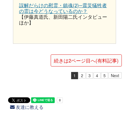
誤解だらけの慰霊・鎮魂(2)─震災犠牲者
の霊は今どうなっているのか？
【伊藤真道氏、新田陽二氏インタビュー
ほか】
続きは2ページ目へ(有料記事)
1
2
3
4
5
Next
友達に教える