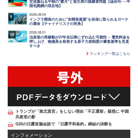
交流重ねる中朝の"蜜月"と習主席の後継者問題【澁谷司──中
国包囲網の現在地】
2026.08.04
9
インフラ開発のために"未開発資源"を担保に取られるガーナ
の運命【チャイナリスクの死角】
2026.08.01
10
泊原発の再稼動が27年末以降にずれ込む可能性 ─ 電気料金を
押し上げ、物価高を助長する原子力規制委の審査基準を見直
すべき
ランキング一覧はこちら
トランプが「敗北宣言」をしない理由「不正選挙」疑惑に 中国
共産党の影
G20の日露首脳会談で 「日露平和条約」締結の決断を
インフォメーション