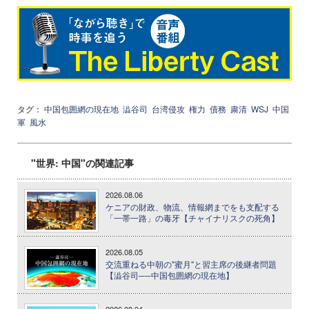
タグ：
中国包囲網の現在地
澁谷司
台湾侵攻
権力
債務
粛清
WSJ
中国
軍
風水
"世界: 中国"の関連記事
2026.08.06
ケニアの財政、物流、情報網までをも支配する
「一帯一路」の毒牙【チャイナリスクの死角】
2026.08.05
交流重ねる中朝の"蜜月"と習主席の後継者問題
【澁谷司──中国包囲網の現在地】
2026.08.04