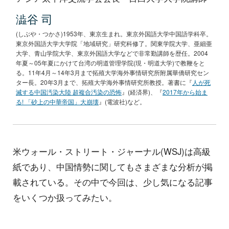
澁谷 司
(しぶや・つかさ)1953年、東京生まれ。東京外国語大学中国語学科卒。
東京外国語大学大学院「地域研究」研究科修了。関東学院大学、亜細亜
大学、青山学院大学、東京外国語大学などで非常勤講師を歴任。2004
年夏～05年夏にかけて台湾の明道管理学院(現・明道大学)で教鞭をと
る。11年4月～14年3月まで拓殖大学海外事情研究所附属華僑研究セン
ター長。20年3月まで、拓殖大学海外事情研究所教授。著書に『
人が死
滅する中国汚染大陸 超複合汚染の恐怖
』(経済界)、『
2017年から始ま
る! 「砂上の中華帝国」大崩壊
』(電波社)など。
米ウォール・ストリート・ジャーナル(WSJ)は高級
紙であり、中国情勢に関してもさまざまな分析が掲
載されている。その中で今回は、少し気になる記事
をいくつか扱ってみたい。