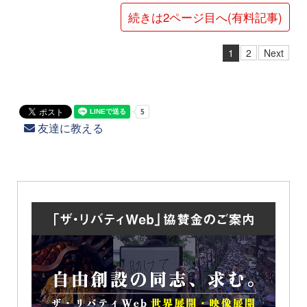
続きは2ページ目へ(有料記事)
1
2
Next
友達に教える