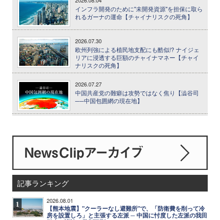
インフラ開発のために"未開発資源"を担保に取ら
れるガーナの運命【チャイナリスクの死角】
2026.07.30
欧州列強による植民地支配にも酷似!? ナイジェ
リアに浸透する巨額のチャイナマネー【チャイ
ナリスクの死角】
2026.07.27
中国共産党の難癖は攻勢ではなく焦り【澁谷司
──中国包囲網の現在地】
記事ランキング
2026.08.01
1
【熊本地震】"クーラーなし避難所"で、「防衛費を削って冷
房を設置しろ」と主張する左派 ─ 中国に忖度した左派の我田