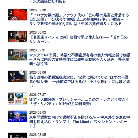
引水の議論に批判殺到
2026.07.30
2
「コロナ対策の顔」ファウチ氏の「公の場の発言と矛盾する
日記公開」「公聴会で100回以上の黙秘権行使」が物議 ─ ト
ランプ政権の最終的な狙いは「中国の責任追及」にある
2026.08.02
3
【名画座リバティ (29)】映画で学ぶ偉人伝(1)──『若き日の
リンカーン』
2026.07.31
4
マムダニNY市長、裕福な不動産所有者の個人情報公開で物議
─ さらに同氏の支持母体には親中活動家も入り込み、共産主
義へばく進
2026.08.06
5
高市政権の消費減税決定に、"公約に掲げていた"はずの与野
党が猛反発 ─ 一歩前進ではあるが「小さな政府」にはほど遠
い
2026.07.27
6
疲労・人間関係・プレッシャー……このストレスどう抜こう
「ザ・リバティ」9月号(7月30日発売)
2026.08.03
7
米中間選挙に向けて選挙不正を防げるか ─ 中東外交を進め中
国を抑え込むトランプ【─The Liberty─ワシントン・レポー
ト】
2026.08.05
8