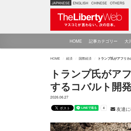
JAPANESE
ENGLISH
CHINESE
OTHERS
HOME
記事カテゴリー
大川
HOME
経済
国際経済
トランプ氏がアフリカ
トランプ氏がアフ
するコバルト開発
2026.06.27
友達に