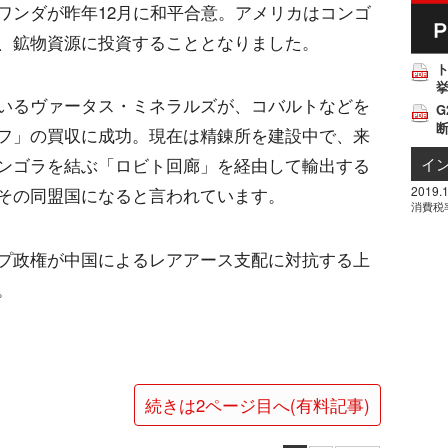
ワンダが昨年12月に和平合意。アメリカはコンゴ
、鉱物資源に投資することとなりました。
挙
いるヴァータス・ミネラルズが、コバルトなどを
G
フ」の買収に成功。現在は精錬所を建設中で、来
イ
ンゴラを結ぶ「ロビト回廊」を経由して輸出する
2019.1
その同盟国になると言われています。
消費税
プ政権が中国によるレアアース支配に対抗する上
。
続きは2ページ目へ(有料記事)