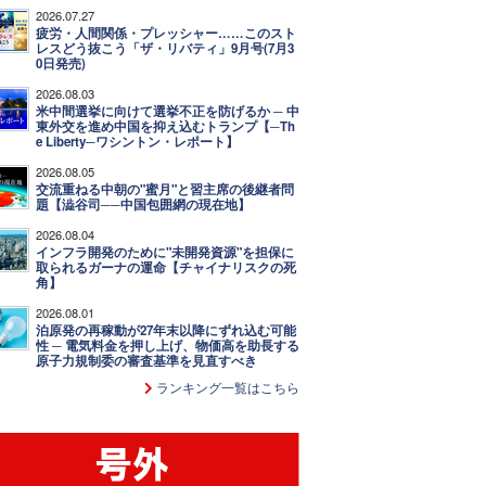
2026.07.27
疲労・人間関係・プレッシャー……このスト
レスどう抜こう「ザ・リバティ」9月号(7月3
0日発売)
2026.08.03
米中間選挙に向けて選挙不正を防げるか ─ 中
東外交を進め中国を抑え込むトランプ【─Th
e Liberty─ワシントン・レポート】
2026.08.05
交流重ねる中朝の"蜜月"と習主席の後継者問
題【澁谷司──中国包囲網の現在地】
2026.08.04
インフラ開発のために"未開発資源"を担保に
取られるガーナの運命【チャイナリスクの死
角】
2026.08.01
泊原発の再稼動が27年末以降にずれ込む可能
性 ─ 電気料金を押し上げ、物価高を助長する
原子力規制委の審査基準を見直すべき
ランキング一覧はこちら