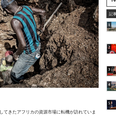
記
1
2
3
4
5
配してきたアフリカの資源市場に転機が訪れていま