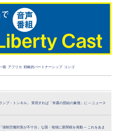
一路
アフリカ
戦略的パートナーシップ
コンゴ
ンプ・トンネル」 実現すれば「米露の団結の象徴」に ─ ニュース
「強制労働対策が不十分」な国・地域に新関税を発動 ─ これをあま