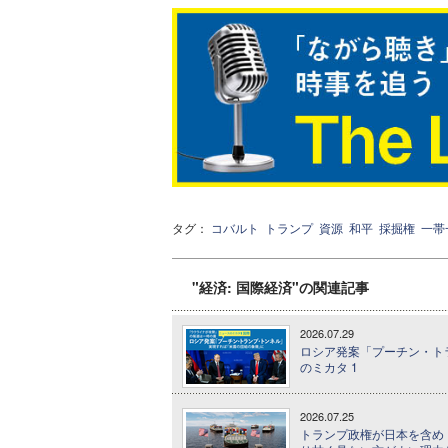
タグ：
コバルト
トランプ
資源
和平
採掘権
一帯
"経済: 国際経済"の関連記事
2026.07.29
ロシア発案「プーチン・トラ
のミカタ 1
2026.07.25
トランプ政権が日本を含め