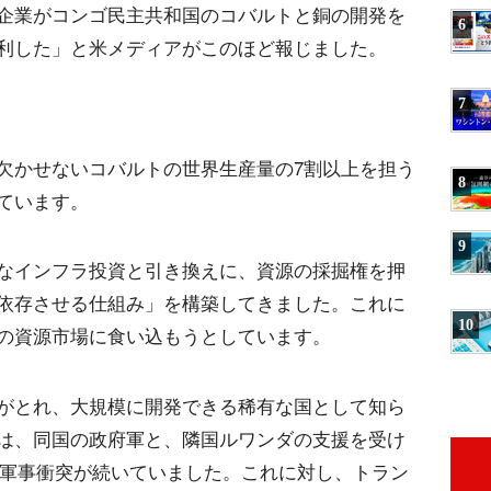
企業がコンゴ民主共和国のコバルトと銅の開発を
6
利した」と米メディアがこのほど報じました。
7
欠かせないコバルトの世界生産量の7割以上を担う
8
ています。
9
なインフラ投資と引き換えに、資源の採掘権を押
依存させる仕組み」を構築してきました。これに
10
の資源市場に食い込もうとしています。
がとれ、大規模に開発できる稀有な国として知ら
は、同国の政府軍と、隣国ルワンダの支援を受け
3)の軍事衝突が続いていました。これに対し、トラン