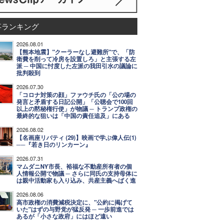
事ランキング
2026.08.01
【熊本地震】"クーラーなし避難所"で、「防
衛費を削って冷房を設置しろ」と主張する左
派 ─ 中国に忖度した左派の我田引水の議論に
批判殺到
2026.07.30
「コロナ対策の顔」ファウチ氏の「公の場の
発言と矛盾する日記公開」「公聴会で100回
以上の黙秘権行使」が物議 ─ トランプ政権の
最終的な狙いは「中国の責任追及」にある
2026.08.02
【名画座リバティ (29)】映画で学ぶ偉人伝(1)
──『若き日のリンカーン』
2026.07.31
マムダニNY市長、裕福な不動産所有者の個
人情報公開で物議 ─ さらに同氏の支持母体に
は親中活動家も入り込み、共産主義へばく進
2026.08.06
高市政権の消費減税決定に、"公約に掲げて
いた"はずの与野党が猛反発 ─ 一歩前進では
あるが「小さな政府」にはほど遠い