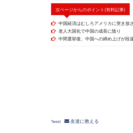
次ページからのポイント(有料記事)
中国経済はむしろアメリカに突き放
老人大国化で中国の成長に陰り
中間選挙後、中国への締め上げが段
友達に教える
Tweet