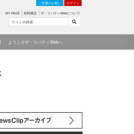
ご支援のお願い
ログイン
MY PAGE
有料購読
ザ・リバティWebについて
問
ようこそザ・リバティWebへ
済