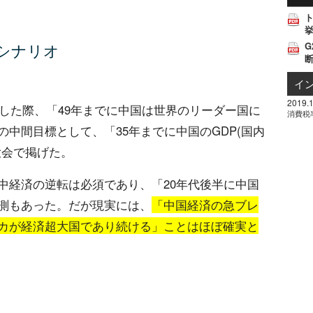
挙
G
シナリオ
イ
2019.1
任した際、「49年までに中国は世界のリーダー国に
消費税
中間目標として、「35年までに中国のGDP(国内
大会で掲げた。
中経済の逆転は必須であり、「20年代後半に中国
測もあった。だが現実には、
「中国経済の急ブレ
カが経済超大国であり続ける」ことはほぼ確実と