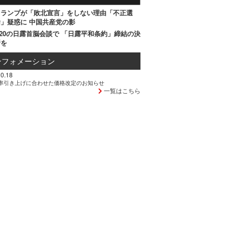
トランプが「敗北宣言」をしない理由「不正選
」疑惑に 中国共産党の影
20の日露首脳会談で 「日露平和条約」締結の決
断を
ンフォメーション
0.18
率引き上げに合わせた価格改定のお知らせ
一覧はこちら