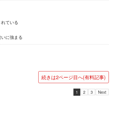
されている
違いに強まる
続きは2ページ目へ(有料記事)
1
2
3
Next