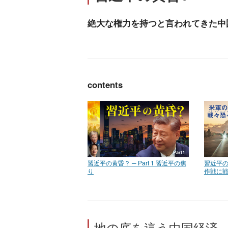
絶大な権力を持つと言われてきた中
contents
習近平の黄昏？ ─ Part 1 習近平の焦
習近平の黄
り
作戦に
地の底を這う中国経済