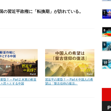
国の習近平政権に「転換期」が訪れている。
7
8
9
10
昏？ ─ Part 2 米軍の斬首
習近平の黄昏？ ─ Part 4 中国人の希
戦々恐々とする中国
望は「盤古信仰の復活」