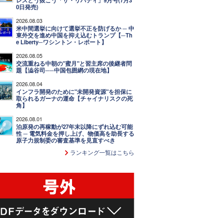
レスどう抜こう「ザ・リバティ」9月号(7月3
0日発売)
2026.08.03
米中間選挙に向けて選挙不正を防げるか ─ 中
東外交を進め中国を抑え込むトランプ【─Th
e Liberty─ワシントン・レポート】
2026.08.05
交流重ねる中朝の"蜜月"と習主席の後継者問
題【澁谷司──中国包囲網の現在地】
2026.08.04
インフラ開発のために"未開発資源"を担保に
取られるガーナの運命【チャイナリスクの死
角】
2026.08.01
泊原発の再稼動が27年末以降にずれ込む可能
性 ─ 電気料金を押し上げ、物価高を助長する
原子力規制委の審査基準を見直すべき
ランキング一覧はこちら