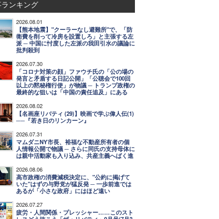
事ランキング
2026.08.01
【熊本地震】"クーラーなし避難所"で、「防
衛費を削って冷房を設置しろ」と主張する左
派 ─ 中国に忖度した左派の我田引水の議論に
批判殺到
2026.07.30
「コロナ対策の顔」ファウチ氏の「公の場の
発言と矛盾する日記公開」「公聴会で100回
以上の黙秘権行使」が物議 ─ トランプ政権の
最終的な狙いは「中国の責任追及」にある
2026.08.02
【名画座リバティ (29)】映画で学ぶ偉人伝(1)
──『若き日のリンカーン』
2026.07.31
マムダニNY市長、裕福な不動産所有者の個
人情報公開で物議 ─ さらに同氏の支持母体に
は親中活動家も入り込み、共産主義へばく進
2026.08.06
高市政権の消費減税決定に、"公約に掲げて
いた"はずの与野党が猛反発 ─ 一歩前進では
あるが「小さな政府」にはほど遠い
2026.07.27
疲労・人間関係・プレッシャー……このスト