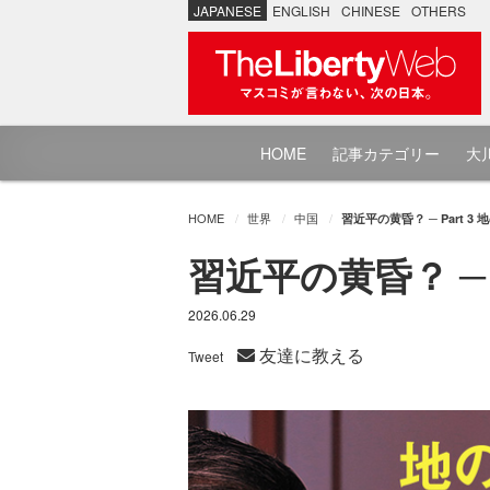
JAPANESE
ENGLISH
CHINESE
OTHERS
HOME
記事カテゴリー
大川
HOME
世界
中国
習近平の黄昏？ ─ Part 
習近平の黄昏？ ─ 
2026.06.29
友達に教える
Tweet