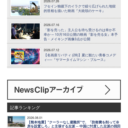
2026.07.26
フセイン独裁下のイラクで繰り広げられた地獄
的世相を描いた映画『大統領のケーキ』
2026.07.16
「影を売った」主人公を待ち受けるのは幸か不
幸か ─ 10月16日公開の映画『影を売る女』本予
告・メイキング画像3点が公開
2026.07.12
【名画座リバティ (28)】夏に観たい青春コメデ
ィ──『サマータイムマシン・ブルース』
記事ランキング
2026.08.01
1
【熊本地震】"クーラーなし避難所"で、「防衛費を削って冷
房を設置しろ」と主張する左派 ─ 中国に忖度した左派の我田