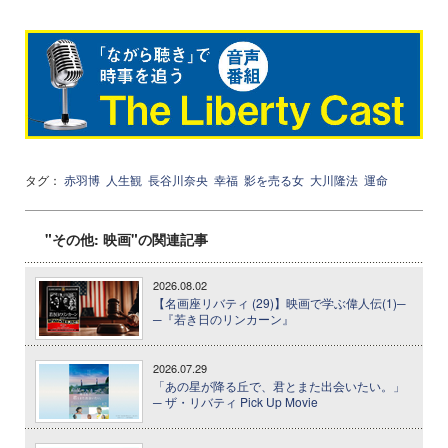
タグ：
赤羽博
人生観
長谷川奈央
幸福
影を売る女
大川隆法
運命
"その他: 映画"の関連記事
2026.08.02
【名画座リバティ (29)】映画で学ぶ偉人伝(1)─
─『若き日のリンカーン』
2026.07.29
「あの星が降る丘で、君とまた出会いたい。」
─ ザ・リバティ Pick Up Movie