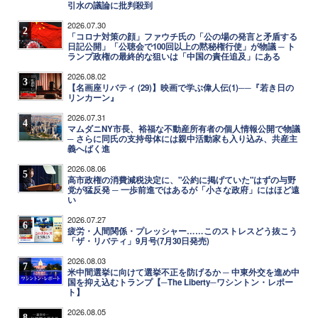
引水の議論に批判殺到
2026.07.30
2
「コロナ対策の顔」ファウチ氏の「公の場の発言と矛盾する
日記公開」「公聴会で100回以上の黙秘権行使」が物議 ─ ト
ランプ政権の最終的な狙いは「中国の責任追及」にある
2026.08.02
3
【名画座リバティ (29)】映画で学ぶ偉人伝(1)──『若き日の
リンカーン』
2026.07.31
4
マムダニNY市長、裕福な不動産所有者の個人情報公開で物議
─ さらに同氏の支持母体には親中活動家も入り込み、共産主
義へばく進
2026.08.06
5
高市政権の消費減税決定に、"公約に掲げていた"はずの与野
党が猛反発 ─ 一歩前進ではあるが「小さな政府」にはほど遠
い
2026.07.27
6
疲労・人間関係・プレッシャー……このストレスどう抜こう
「ザ・リバティ」9月号(7月30日発売)
2026.08.03
7
米中間選挙に向けて選挙不正を防げるか ─ 中東外交を進め中
国を抑え込むトランプ【─The Liberty─ワシントン・レポー
ト】
2026.08.05
8