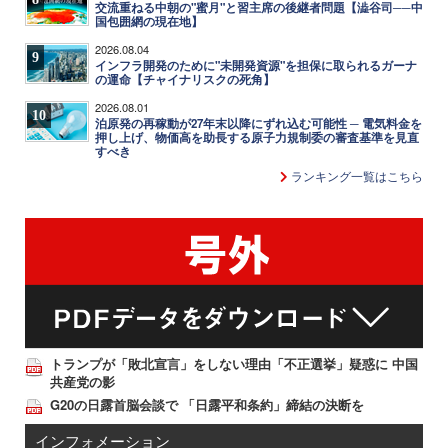
交流重ねる中朝の"蜜月"と習主席の後継者問題【澁谷司──中
国包囲網の現在地】
2026.08.04
9
インフラ開発のために"未開発資源"を担保に取られるガーナ
の運命【チャイナリスクの死角】
2026.08.01
10
泊原発の再稼動が27年末以降にずれ込む可能性 ─ 電気料金を
押し上げ、物価高を助長する原子力規制委の審査基準を見直
すべき
ランキング一覧はこちら
トランプが「敗北宣言」をしない理由「不正選挙」疑惑に 中国
共産党の影
G20の日露首脳会談で 「日露平和条約」締結の決断を
インフォメーション