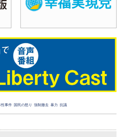
体性事件
国民の怒り
強制撤去
暴力
抗議