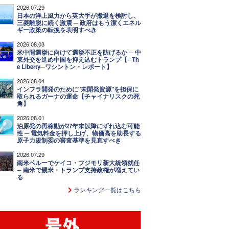
2026.07.29
日本の洋上風力から英大手が撤退を検討し、
三菱離脱に続く激震 ─ 政府はもう潔くエネル
ギー政策の転換を表明すべき
2026.08.03
米中間選挙に向けて選挙不正を防げるか ─ 中
東外交を進め中国を抑え込むトランプ【─Th
e Liberty─ワシントン・レポート】
2026.08.04
インフラ開発のために"未開発資源"を担保に
取られるガーナの運命【チャイナリスクの死
角】
2026.08.01
泊原発の再稼動が27年末以降にずれ込む可能
性 ─ 電気料金を押し上げ、物価高を助長する
原子力規制委の審査基準を見直すべき
2026.07.29
南米ペルーでケイコ・フジモリ新大統領就任
─ 南米で親米・トランプ支持政権が増えてい
る
ランキング一覧はこちら