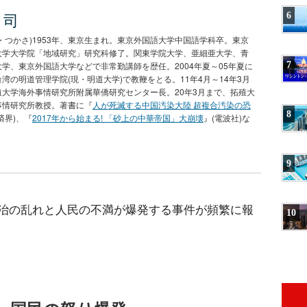
 司
6
・つかさ)1953年、東京生まれ。東京外国語大学中国語学科卒。東京
大学大学院「地域研究」研究科修了。関東学院大学、亜細亜大学、青
7
学、東京外国語大学などで非常勤講師を歴任。2004年夏～05年夏に
湾の明道管理学院(現・明道大学)で教鞭をとる。11年4月～14年3月
殖大学海外事情研究所附属華僑研究センター長。20年3月まで、拓殖大
事情研究所教授。著書に『
人が死滅する中国汚染大陸 超複合汚染の恐
8
済界)、『
2017年から始まる! 「砂上の中華帝国」大崩壊
』(電波社)な
9
治の乱れと人民の不満が爆発する事件が頻繁に報
10