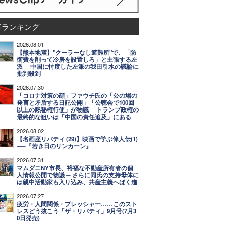
事ランキング
2026.08.01
【熊本地震】"クーラーなし避難所"で、「防
衛費を削って冷房を設置しろ」と主張する左
派 ─ 中国に忖度した左派の我田引水の議論に
批判殺到
2026.07.30
「コロナ対策の顔」ファウチ氏の「公の場の
発言と矛盾する日記公開」「公聴会で100回
以上の黙秘権行使」が物議 ─ トランプ政権の
最終的な狙いは「中国の責任追及」にある
2026.08.02
【名画座リバティ (29)】映画で学ぶ偉人伝(1)
──『若き日のリンカーン』
2026.07.31
マムダニNY市長、裕福な不動産所有者の個
人情報公開で物議 ─ さらに同氏の支持母体に
は親中活動家も入り込み、共産主義へばく進
2026.07.27
疲労・人間関係・プレッシャー……このスト
レスどう抜こう「ザ・リバティ」9月号(7月3
0日発売)