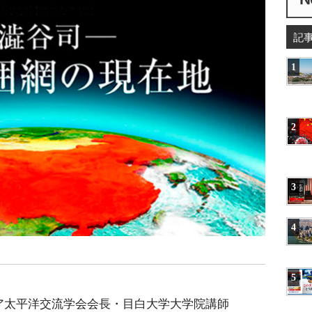
記
1
2
3
4
5
ア太平洋交流学会会長・目白大学大学院講師