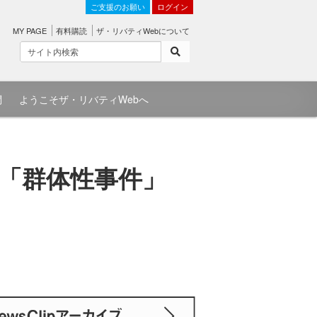
ご支援のお願い
ログイン
MY PAGE
有料購読
ザ・リバティWebについて
問
ようこそザ・リバティWebへ
「群体性事件」