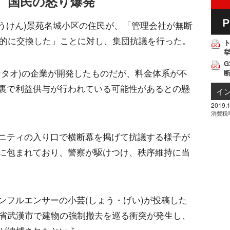
、国民の怒り爆発
ゆうけん)景苑名城小区の住民が、「管理会社が無断
制的に交換した」ことに対し、集団抗議を行った。
挙
G
ンタオ)の企業が開発したものだが、料金体系が不
裏で利益供与が行われている可能性があるとの懸
イ
2019.1
消費税
ニティの入り口で横断幕を掲げて抗議する様子が
に包まれており、警察が駆けつけ、秩序維持に当
ンフルエンサーの小芸(しょう・げい)が投稿した
北省武漢市で建物の強制撤去を巡る衝突が発生し、