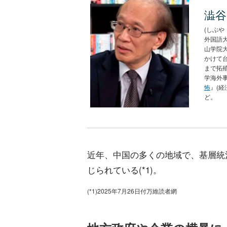
澁谷
(しぶや
外国語
山学院大
かけて台
まで拓
学海外
怖
』(経
ど。
近年、中国の多くの地域で、基層統
じられている(*1)。
(*1)2025年7月26日付万維読者網