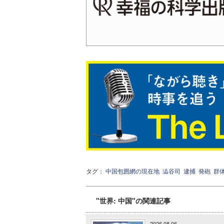
タグ：
中国包囲網の現在地
澁谷司
逮捕
発砲
群
"世界: 中国"の関連記事
2026.08.06