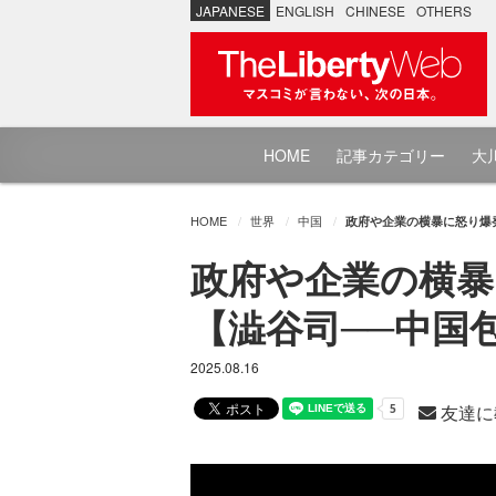
JAPANESE
ENGLISH
CHINESE
OTHERS
HOME
記事カテゴリー
大川
HOME
世界
中国
政府や企業の横暴に怒り爆
政府や企業の横暴
【澁谷司──中国
2025.08.16
友達に