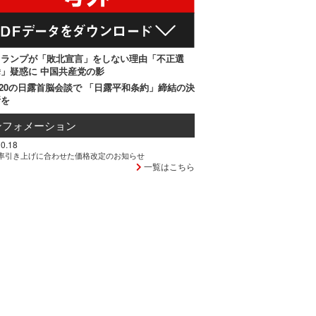
トランプが「敗北宣言」をしない理由「不正選
」疑惑に 中国共産党の影
20の日露首脳会談で 「日露平和条約」締結の決
断を
ンフォメーション
0.18
率引き上げに合わせた価格改定のお知らせ
一覧はこちら