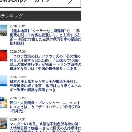
事ランキング
2026.08.01
【熊本地震】"クーラーなし避難所"で、「防
衛費を削って冷房を設置しろ」と主張する左
派 ─ 中国に忖度した左派の我田引水の議論に
批判殺到
2026.07.30
「コロナ対策の顔」ファウチ氏の「公の場の
発言と矛盾する日記公開」「公聴会で100回
以上の黙秘権行使」が物議 ─ トランプ政権の
最終的な狙いは「中国の責任追及」にある
2026.07.29
日本の洋上風力から英大手が撤退を検討し、
三菱離脱に続く激震 ─ 政府はもう潔くエネル
ギー政策の転換を表明すべき
2026.07.27
疲労・人間関係・プレッシャー……このスト
レスどう抜こう「ザ・リバティ」9月号(7月3
0日発売)
2026.07.31
マムダニNY市長、裕福な不動産所有者の個
人情報公開で物議 ─ さらに同氏の支持母体に