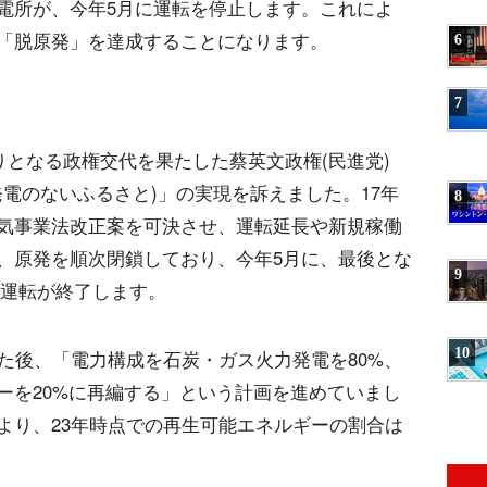
電所が、今年5月に運転を停止します。これによ
「脱原発」を達成することになります。
6
7
ぶりとなる政権交代を果たした蔡英文政権(民進党)
発電のないふるさと)」の実現を訴えました。17年
8
気事業法改正案を可決させ、運転延長や新規稼働
、原発を順次閉鎖しており、今年5月に、最後とな
9
の運転が終了します。
10
た後、「電力構成を石炭・ガス火力発電を80%、
ーを20%に再編する」という計画を進めていまし
より、23年時点での再生可能エネルギーの割合は