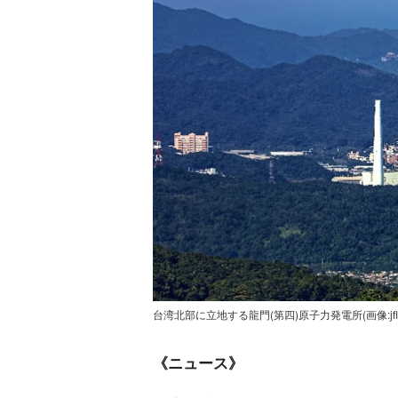
台湾北部に立地する龍門(第四)原子力発電所(画像:jflin98 /
《ニュース》