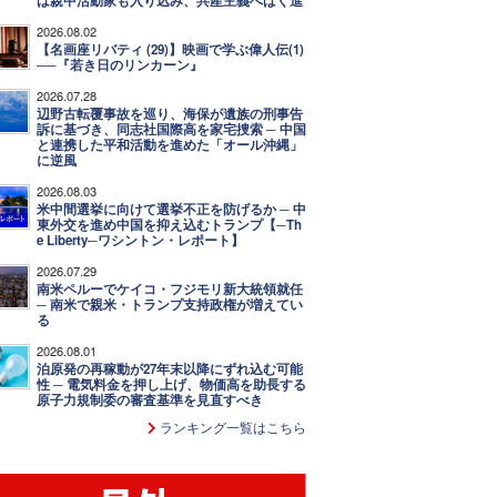
は親中活動家も入り込み、共産主義へばく進
2026.08.02
【名画座リバティ (29)】映画で学ぶ偉人伝(1)
──『若き日のリンカーン』
2026.07.28
辺野古転覆事故を巡り、海保が遺族の刑事告
訴に基づき、同志社国際高を家宅捜索 ─ 中国
と連携した平和活動を進めた「オール沖縄」
に逆風
2026.08.03
米中間選挙に向けて選挙不正を防げるか ─ 中
東外交を進め中国を抑え込むトランプ【─Th
e Liberty─ワシントン・レポート】
2026.07.29
南米ペルーでケイコ・フジモリ新大統領就任
─ 南米で親米・トランプ支持政権が増えてい
る
2026.08.01
泊原発の再稼動が27年末以降にずれ込む可能
性 ─ 電気料金を押し上げ、物価高を助長する
原子力規制委の審査基準を見直すべき
ランキング一覧はこちら