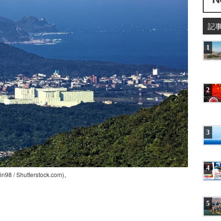
記
1
2
3
4
 Shutterstock.com)。
5