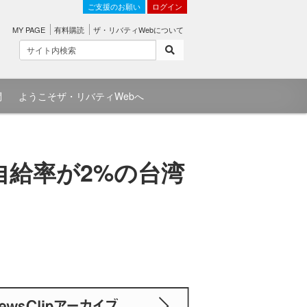
ご支援のお願い
ログイン
MY PAGE
有料購読
ザ・リバティWebについて
問
ようこそザ・リバティWebへ
自給率が2%の台湾