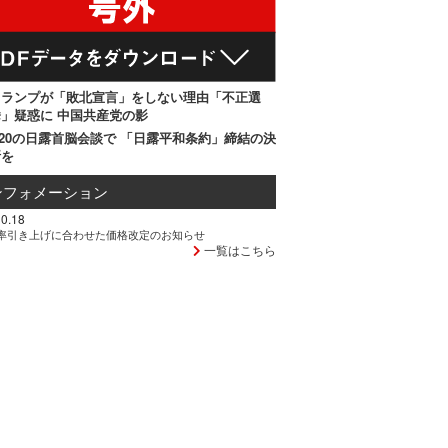
トランプが「敗北宣言」をしない理由「不正選
」疑惑に 中国共産党の影
20の日露首脳会談で 「日露平和条約」締結の決
断を
ンフォメーション
0.18
率引き上げに合わせた価格改定のお知らせ
一覧はこちら