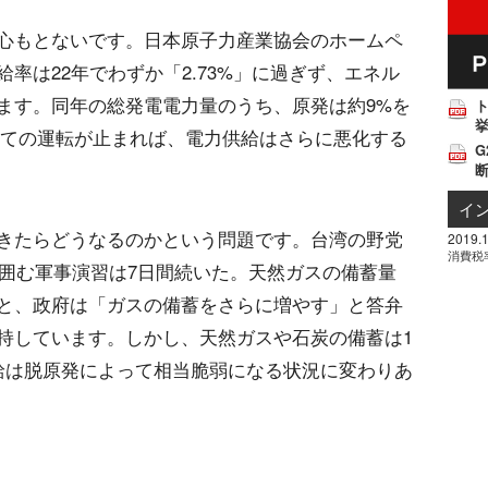
心もとないです。日本原子力産業協会のホームペ
率は22年でわずか「2.73%」に過ぎず、エネル
ます。同年の総発電電力量のうち、原発は約9%を
挙
すべての運転が止まれば、電力供給はさらに悪化する
G
イ
きたらどうなるのかという問題です。台湾の野党
2019.1
消費税
り囲む軍事演習は7日間続いた。天然ガスの備蓄量
と、政府は「ガスの備蓄をさらに増やす」と答弁
持しています。しかし、天然ガスや石炭の備蓄は1
給は脱原発によって相当脆弱になる状況に変わりあ