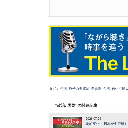
タグ：
中国
原子力発電所
自給率
台湾
再生可能
"政治: 国防"の関連記事
2026.07.29
劇的変化！ 日本が中距離ミサ