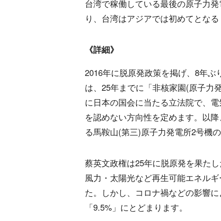
台湾で稼働している最後の原子力発
り、台湾はアジアでは初めてとなる
《詳細》
2016年に脱原発政策を掲げ、8年
は、25年までに「非核家園(原子力
に日本の国会に当たる立法院で、電
を認めない方向性を定めます。以降
る馬鞍山(第三)原子力発電所2号機
蔡英文政権は25年に脱原発を果たし
風力・太陽光など再生可能エネルギ
た。しかし、コロナ禍などの影響に
「9.5%」にとどまります。