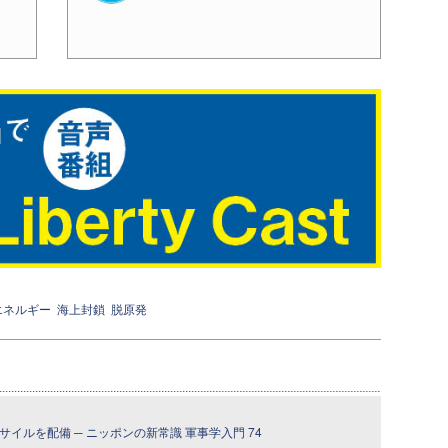
エネルギー
海上封鎖
脱原発
イルを配備 ─ ニッポンの新常識 軍事学入門 74