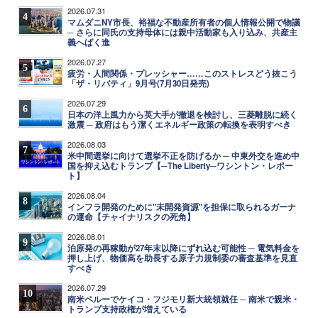
2026.07.31
4
マムダニNY市長、裕福な不動産所有者の個人情報公開で物議
─ さらに同氏の支持母体には親中活動家も入り込み、共産主
義へばく進
2026.07.27
5
疲労・人間関係・プレッシャー……このストレスどう抜こう
「ザ・リバティ」9月号(7月30日発売)
2026.07.29
6
日本の洋上風力から英大手が撤退を検討し、三菱離脱に続く
激震 ─ 政府はもう潔くエネルギー政策の転換を表明すべき
2026.08.03
7
米中間選挙に向けて選挙不正を防げるか ─ 中東外交を進め中
国を抑え込むトランプ【─The Liberty─ワシントン・レポー
ト】
2026.08.04
8
インフラ開発のために"未開発資源"を担保に取られるガーナ
の運命【チャイナリスクの死角】
2026.08.01
9
泊原発の再稼動が27年末以降にずれ込む可能性 ─ 電気料金を
押し上げ、物価高を助長する原子力規制委の審査基準を見直
すべき
2026.07.29
10
南米ペルーでケイコ・フジモリ新大統領就任 ─ 南米で親米・
トランプ支持政権が増えている