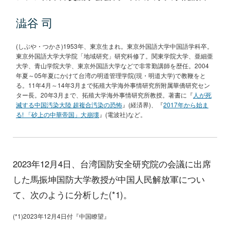
澁谷 司
(しぶや・つかさ)1953年、東京生まれ。東京外国語大学中国語学科卒。
東京外国語大学大学院「地域研究」研究科修了。関東学院大学、亜細亜
大学、青山学院大学、東京外国語大学などで非常勤講師を歴任。2004
年夏～05年夏にかけて台湾の明道管理学院(現・明道大学)で教鞭をと
る。11年4月～14年3月まで拓殖大学海外事情研究所附属華僑研究セン
ター長。20年3月まで、拓殖大学海外事情研究所教授。著書に『
人が死
滅する中国汚染大陸 超複合汚染の恐怖
』(経済界)、『
2017年から始ま
る! 「砂上の中華帝国」大崩壊
』(電波社)など。
2023年12月4日、台湾国防安全研究院の会議に出席
した馬振坤国防大学教授が中国人民解放軍につい
て、次のように分析した(*1)。
(*1)2023年12月4日付『中国瞭望』