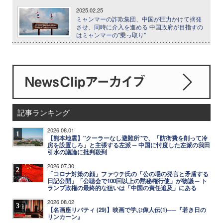
2025.02.25
ミャンマーの詐欺集団、中国が圧力かけて摘発
させ、同時に介入を進める 中国政府が目指すの
はミャンマーの"乗っ取り"
記事ランキング
2026.08.01
1
【熊本地震】"クーラーなし避難所"で、「防衛費を削って冷
房を設置しろ」と主張する左派 ─ 中国に忖度した左派の我田
引水の議論に批判殺到
2026.07.30
2
「コロナ対策の顔」ファウチ氏の「公の場の発言と矛盾する
日記公開」「公聴会で100回以上の黙秘権行使」が物議 ─ ト
ランプ政権の最終的な狙いは「中国の責任追及」にある
2026.08.02
3
【名画座リバティ (29)】映画で学ぶ偉人伝(1)──『若き日の
リンカーン』