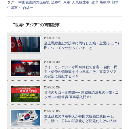
タグ：
中国包囲網の現在地
澁谷司
米軍
人民解放軍
台湾
馬振坤
戦争
中国軍
中台統一
"世界: アジア"の関連記事
2025.09.10
金正恩総書記の訪中に同行した娘・主愛(ジュエ)
氏について今分かっていること
2025.07.30
タイ・カンボジアが即時停戦で合意 ─ 自由・民
主・信仰の価値観を持つ日本こそ、東南アジア
の安定に貢献するべき
2025.06.29
台湾のリコール問題── 頼総統の決死の一撃 - ニ
ッポンの新常識 軍事学入門 61
2025.06.05
左派政党の李在明氏が韓国大統領に就任 ─ 反
日、親中、司法の武器化など問題だらけの人物