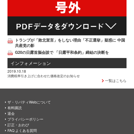
トランプが「敗北宣言」をしない理由「不正選挙」疑惑に 中国
共産党の影
G20の日露首脳会談で 「日露平和条約」締結の決断を
インフォメーション
2019.10.18
消費税率引き上げに合わせた価格改定のお知らせ
一覧はこちら
ザ・リバティWebについて
有料購読
退会
プライバシーポリシー
訂正・おわび
FAQ よくある質問