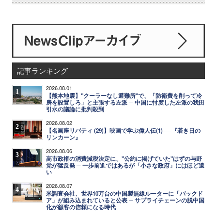
記事ランキング
2026.08.01
1
【熊本地震】"クーラーなし避難所"で、「防衛費を削って冷
房を設置しろ」と主張する左派 ─ 中国に忖度した左派の我田
引水の議論に批判殺到
2026.08.02
2
【名画座リバティ (29)】映画で学ぶ偉人伝(1)──『若き日の
リンカーン』
2026.08.06
3
高市政権の消費減税決定に、"公約に掲げていた"はずの与野
党が猛反発 ─ 一歩前進ではあるが「小さな政府」にはほど遠
い
2026.08.07
4
米調査会社、世界10万台の中国製無線ルーターに「バックド
ア」が組み込まれていると公表 ─ サプライチェーンの脱中国
化が顧客の信頼になる時代