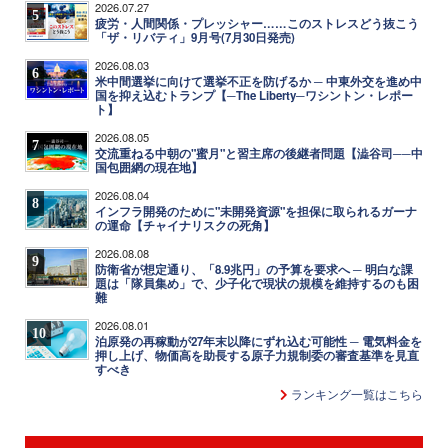
2026.07.27
5
疲労・人間関係・プレッシャー……このストレスどう抜こう
「ザ・リバティ」9月号(7月30日発売)
2026.08.03
6
米中間選挙に向けて選挙不正を防げるか ─ 中東外交を進め中
国を抑え込むトランプ【─The Liberty─ワシントン・レポー
ト】
2026.08.05
7
交流重ねる中朝の"蜜月"と習主席の後継者問題【澁谷司──中
国包囲網の現在地】
2026.08.04
8
インフラ開発のために"未開発資源"を担保に取られるガーナ
の運命【チャイナリスクの死角】
2026.08.08
9
防衛省が想定通り、「8.9兆円」の予算を要求へ ─ 明白な課
題は「隊員集め」で、少子化で現状の規模を維持するのも困
難
2026.08.01
10
泊原発の再稼動が27年末以降にずれ込む可能性 ─ 電気料金を
押し上げ、物価高を助長する原子力規制委の審査基準を見直
すべき
ランキング一覧はこちら