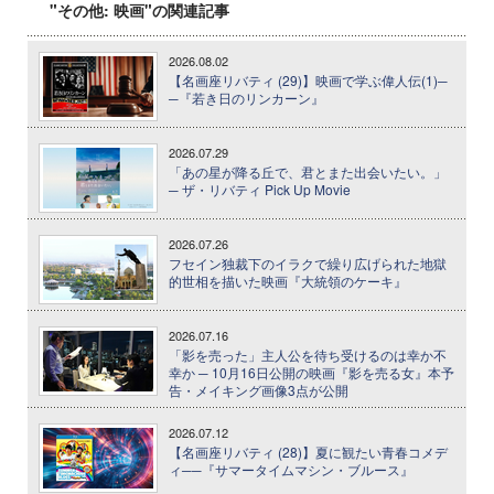
"その他: 映画"の関連記事
2026.08.02
【名画座リバティ (29)】映画で学ぶ偉人伝(1)─
─『若き日のリンカーン』
2026.07.29
「あの星が降る丘で、君とまた出会いたい。」
─ ザ・リバティ Pick Up Movie
2026.07.26
フセイン独裁下のイラクで繰り広げられた地獄
的世相を描いた映画『大統領のケーキ』
2026.07.16
「影を売った」主人公を待ち受けるのは幸か不
幸か ─ 10月16日公開の映画『影を売る女』本予
告・メイキング画像3点が公開
2026.07.12
【名画座リバティ (28)】夏に観たい青春コメデ
ィ──『サマータイムマシン・ブルース』