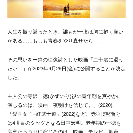
人生を振り返ったとき、誰もが一度は胸に抱く願い
がある……もしも青春をやり直せたら──。
その思いを一篇の映像詩とした映画「二十歳に還り
たい。」が2023年9月29日(金)に公開することが決定
した。
主人公の寺沢一徳(かずのり)役の青年期を爽やかに
演じるのは、映画「夜明けを信じて。」(2020)、
「愛国女子─紅武士道」(2022)など、赤羽博監督と
は4度目のタッグとなる田中宏明。老年期の一徳を
哀愁たっぷりに演じるのは、映画、テレビ、舞台、