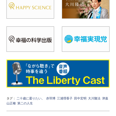
タグ：
二十歳に還りたい。
赤羽博
三浦理香子
田中宏明
大川隆法
津嘉
山正種
第二の人生