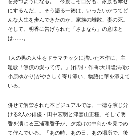
を持つようになる。「今度こそ自分も、家族も幸せ
にするんだ」。そう語る一徳は、いったいかつてど
んな人生を歩んできたのか。家族の離散、妻の死。
そして、明香に告げられた「さよなら」の意味と
は……。
1人の男の人生をドラマチックに描いた本作に、主
題歌「無償の愛って何。」(作詞・作曲:大川隆法/歌:
小原ゆかり)がやさしく寄り添い、物語に華を添えて
いる。
併せて解禁された本ビジュアルでは、一徳を演じ分
ける2人の俳優・田中宏明と津嘉山正種、そして明
香を演じる三浦理香子が、夕焼けの中何かを見つめ
て佇んでいる。「あの時、あの日、あの場所で、後