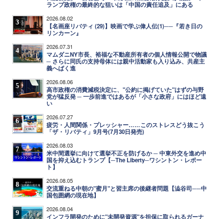
ランプ政権の最終的な狙いは「中国の責任追及」にある
2026.08.02
3
【名画座リバティ (29)】映画で学ぶ偉人伝(1)──『若き日の
リンカーン』
2026.07.31
4
マムダニNY市長、裕福な不動産所有者の個人情報公開で物議
─ さらに同氏の支持母体には親中活動家も入り込み、共産主
義へばく進
2026.08.06
5
高市政権の消費減税決定に、"公約に掲げていた"はずの与野
党が猛反発 ─ 一歩前進ではあるが「小さな政府」にはほど遠
い
2026.07.27
6
疲労・人間関係・プレッシャー……このストレスどう抜こう
「ザ・リバティ」9月号(7月30日発売)
2026.08.03
7
米中間選挙に向けて選挙不正を防げるか ─ 中東外交を進め中
国を抑え込むトランプ【─The Liberty─ワシントン・レポー
ト】
2026.08.05
8
交流重ねる中朝の"蜜月"と習主席の後継者問題【澁谷司──中
国包囲網の現在地】
2026.08.04
9
インフラ開発のために"未開発資源"を担保に取られるガーナ