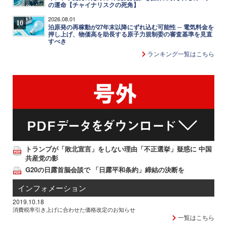
の運命【チャイナリスクの死角】
2026.08.01
10
泊原発の再稼動が27年末以降にずれ込む可能性 ─ 電気料金を
押し上げ、物価高を助長する原子力規制委の審査基準を見直
すべき
ランキング一覧はこちら
トランプが「敗北宣言」をしない理由「不正選挙」疑惑に 中国
共産党の影
G20の日露首脳会談で 「日露平和条約」締結の決断を
インフォメーション
2019.10.18
消費税率引き上げに合わせた価格改定のお知らせ
一覧はこちら