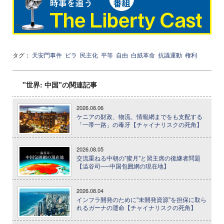
タグ：
天安門事件
ビラ
民主化
平等
自由
白紙革命
抗議運動
権利
"世界: 中国"の関連記事
2026.08.06
ケニアの財政、物流、情報網までをも支配する
「一帯一路」の毒牙【チャイナリスクの死角】
2026.08.05
交流重ねる中朝の"蜜月"と習主席の後継者問題
【澁谷司──中国包囲網の現在地】
2026.08.04
インフラ開発のために"未開発資源"を担保に取ら
れるガーナの運命【チャイナリスクの死角】