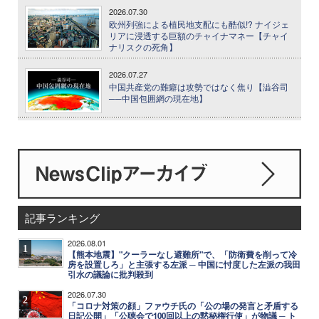
2026.07.30
欧州列強による植民地支配にも酷似!? ナイジェ
リアに浸透する巨額のチャイナマネー【チャイ
ナリスクの死角】
2026.07.27
中国共産党の難癖は攻勢ではなく焦り【澁谷司
──中国包囲網の現在地】
記事ランキング
2026.08.01
1
【熊本地震】"クーラーなし避難所"で、「防衛費を削って冷
房を設置しろ」と主張する左派 ─ 中国に忖度した左派の我田
引水の議論に批判殺到
2026.07.30
2
「コロナ対策の顔」ファウチ氏の「公の場の発言と矛盾する
日記公開」「公聴会で100回以上の黙秘権行使」が物議 ─ ト