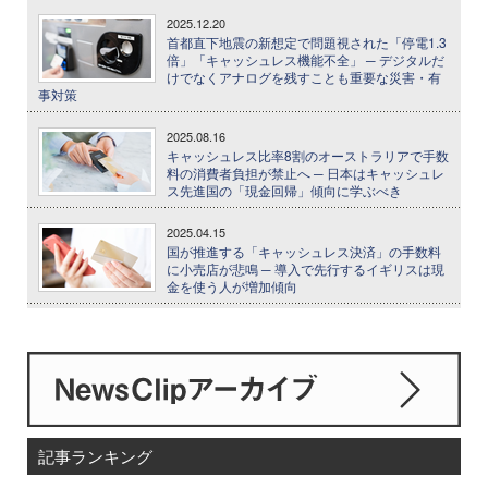
2025.12.20
首都直下地震の新想定で問題視された「停電1.3
倍」「キャッシュレス機能不全」 ─ デジタルだ
けでなくアナログを残すことも重要な災害・有
事対策
2025.08.16
キャッシュレス比率8割のオーストラリアで手数
料の消費者負担が禁止へ ─ 日本はキャッシュレ
ス先進国の「現金回帰」傾向に学ぶべき
2025.04.15
国が推進する「キャッシュレス決済」の手数料
に小売店が悲鳴 ─ 導入で先行するイギリスは現
金を使う人が増加傾向
記事ランキング