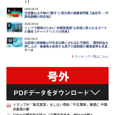
ト】
2026.08.05
8
交流重ねる中朝の"蜜月"と習主席の後継者問題【澁谷司──中
国包囲網の現在地】
2026.08.04
9
インフラ開発のために"未開発資源"を担保に取られるガーナ
の運命【チャイナリスクの死角】
2026.08.01
10
泊原発の再稼動が27年末以降にずれ込む可能性 ─ 電気料金を
押し上げ、物価高を助長する原子力規制委の審査基準を見直
すべき
ランキング一覧はこちら
トランプが「敗北宣言」をしない理由「不正選挙」疑惑に 中国
共産党の影
G20の日露首脳会談で 「日露平和条約」締結の決断を