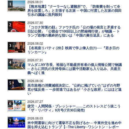
2026.08.01
1
【熊本地震】"クーラーなし避難所"で、「防衛費を削って冷
房を設置しろ」と主張する左派 ─ 中国に忖度した左派の我田
引水の議論に批判殺到
2026.07.30
2
「コロナ対策の顔」ファウチ氏の「公の場の発言と矛盾する
日記公開」「公聴会で100回以上の黙秘権行使」が物議 ─ ト
ランプ政権の最終的な狙いは「中国の責任追及」にある
2026.08.02
3
【名画座リバティ (29)】映画で学ぶ偉人伝(1)──『若き日の
リンカーン』
2026.07.31
4
マムダニNY市長、裕福な不動産所有者の個人情報公開で物議
─ さらに同氏の支持母体には親中活動家も入り込み、共産主
義へばく進
2026.08.06
5
高市政権の消費減税決定に、"公約に掲げていた"はずの与野
党が猛反発 ─ 一歩前進ではあるが「小さな政府」にはほど遠
い
2026.07.27
6
疲労・人間関係・プレッシャー……このストレスどう抜こう
「ザ・リバティ」9月号(7月30日発売)
2026.08.03
7
米中間選挙に向けて選挙不正を防げるか ─ 中東外交を進め中
国を抑え込むトランプ【─The Liberty─ワシントン・レポー