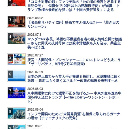
「コロナ対策の顔」ファウチ氏の「公の場の発言と矛盾する
日記公開」「公聴会で100回以上の黙秘権行使」が物議 ─ ト
ランプ政権の最終的な狙いは「中国の責任追及」にある
2026.08.02
3
【名画座リバティ (29)】映画で学ぶ偉人伝(1)──『若き日の
リンカーン』
2026.07.31
4
マムダニNY市長、裕福な不動産所有者の個人情報公開で物議
─ さらに同氏の支持母体には親中活動家も入り込み、共産主
義へばく進
2026.07.27
5
疲労・人間関係・プレッシャー……このストレスどう抜こう
「ザ・リバティ」9月号(7月30日発売)
2026.07.29
6
日本の洋上風力から英大手が撤退を検討し、三菱離脱に続く
激震 ─ 政府はもう潔くエネルギー政策の転換を表明すべき
2026.08.03
7
米中間選挙に向けて選挙不正を防げるか ─ 中東外交を進め中
国を抑え込むトランプ【─The Liberty─ワシントン・レポー
ト】
2026.08.04
8
インフラ開発のために"未開発資源"を担保に取られるガーナ
の運命【チャイナリスクの死角】
2026.08.01
9