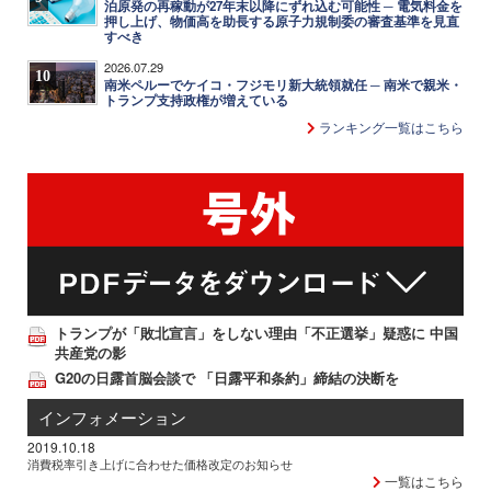
泊原発の再稼動が27年末以降にずれ込む可能性 ─ 電気料金を
押し上げ、物価高を助長する原子力規制委の審査基準を見直
すべき
2026.07.29
10
南米ペルーでケイコ・フジモリ新大統領就任 ─ 南米で親米・
トランプ支持政権が増えている
ランキング一覧はこちら
トランプが「敗北宣言」をしない理由「不正選挙」疑惑に 中国
共産党の影
G20の日露首脳会談で 「日露平和条約」締結の決断を
インフォメーション
2019.10.18
消費税率引き上げに合わせた価格改定のお知らせ
一覧はこちら