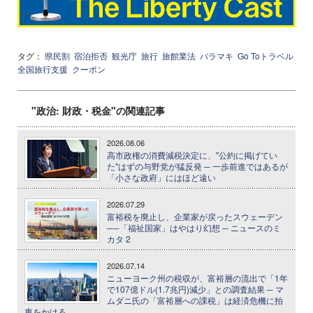
タグ：
県民割
宿泊拒否
観光庁
旅行
旅館業法
バラマキ
Go Toトラベル
全国旅行支援
クーポン
"政治: 財政・税金"の関連記事
2026.08.06
高市政権の消費減税決定に、"公約に掲げてい
た"はずの与野党が猛反発 ─ 一歩前進ではあるが
「小さな政府」にはほど遠い
2026.07.29
富裕税を廃止し、企業家が戻ったスウェーデン
──「福祉国家」はやはり幻想 ─ ニュースのミ
カタ 2
2026.07.14
ニューヨーク州の税収が、富裕層の流出で「1年
で107億ドル(1.7兆円)減少」との調査結果 ─ マ
ムダニ氏の「富裕層への課税」は経済危機に拍
車をかける