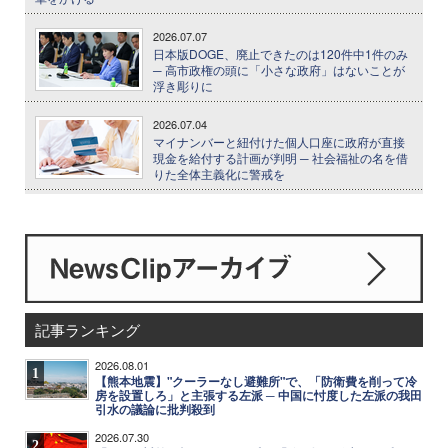
2026.07.07
日本版DOGE、廃止できたのは120件中1件のみ
─ 高市政権の頭に「小さな政府」はないことが
浮き彫りに
2026.07.04
マイナンバーと紐付けた個人口座に政府が直接
現金を給付する計画が判明 ─ 社会福祉の名を借
りた全体主義化に警戒を
記事ランキング
2026.08.01
1
【熊本地震】"クーラーなし避難所"で、「防衛費を削って冷
房を設置しろ」と主張する左派 ─ 中国に忖度した左派の我田
引水の議論に批判殺到
2026.07.30
2