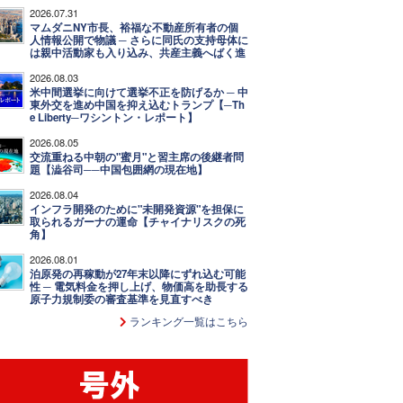
2026.07.31
マムダニNY市長、裕福な不動産所有者の個
人情報公開で物議 ─ さらに同氏の支持母体に
は親中活動家も入り込み、共産主義へばく進
2026.08.03
米中間選挙に向けて選挙不正を防げるか ─ 中
東外交を進め中国を抑え込むトランプ【─Th
e Liberty─ワシントン・レポート】
2026.08.05
交流重ねる中朝の"蜜月"と習主席の後継者問
題【澁谷司──中国包囲網の現在地】
2026.08.04
インフラ開発のために"未開発資源"を担保に
取られるガーナの運命【チャイナリスクの死
角】
2026.08.01
泊原発の再稼動が27年末以降にずれ込む可能
性 ─ 電気料金を押し上げ、物価高を助長する
原子力規制委の審査基準を見直すべき
ランキング一覧はこちら