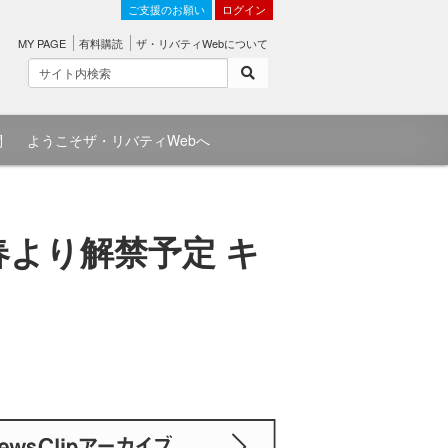
ご支援のお願い
ログイン
MY PAGE
有料購読
ザ・リバティWebについて
問
ようこそザ・リバティWebへ
春より解禁予定 キ