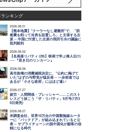
事ランキング
2026.08.01
【熊本地震】"クーラーなし避難所"で、「防
衛費を削って冷房を設置しろ」と主張する左
派 ─ 中国に忖度した左派の我田引水の議論に
批判殺到
2026.08.02
【名画座リバティ (29)】映画で学ぶ偉人伝(1)
──『若き日のリンカーン』
2026.08.06
高市政権の消費減税決定に、"公約に掲げて
いた"はずの与野党が猛反発 ─ 一歩前進では
あるが「小さな政府」にはほど遠い
2026.07.27
疲労・人間関係・プレッシャー……このスト
レスどう抜こう「ザ・リバティ」9月号(7月3
0日発売)
2026.08.07
米調査会社、世界10万台の中国製無線ルータ
ーに「バックドア」が組み込まれていると公
表 ─ サプライチェーンの脱中国化が顧客の信
頼になる時代