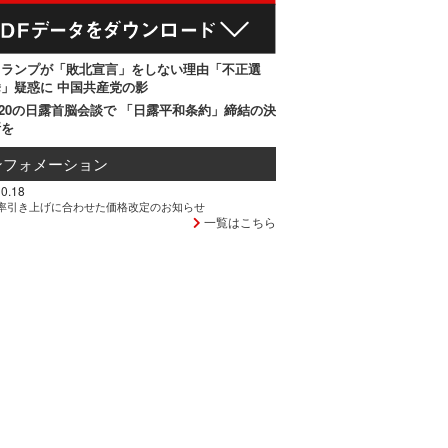
トランプが「敗北宣言」をしない理由「不正選
」疑惑に 中国共産党の影
20の日露首脳会談で 「日露平和条約」締結の決
断を
ンフォメーション
0.18
率引き上げに合わせた価格改定のお知らせ
一覧はこちら