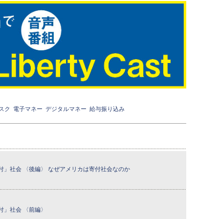
スク
電子マネー
デジタルマネー
給与振り込み
付」社会 〈後編〉 なぜアメリカは寄付社会なのか
付」社会 〈前編〉