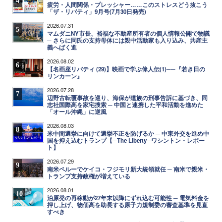
4
疲労・人間関係・プレッシャー……このストレスどう抜こう
「ザ・リバティ」9月号(7月30日発売)
2026.07.31
5
マムダニNY市長、裕福な不動産所有者の個人情報公開で物議
─ さらに同氏の支持母体には親中活動家も入り込み、共産主
義へばく進
2026.08.02
6
【名画座リバティ (29)】映画で学ぶ偉人伝(1)──『若き日の
リンカーン』
2026.07.28
7
辺野古転覆事故を巡り、海保が遺族の刑事告訴に基づき、同
志社国際高を家宅捜索 ─ 中国と連携した平和活動を進めた
「オール沖縄」に逆風
2026.08.03
8
米中間選挙に向けて選挙不正を防げるか ─ 中東外交を進め中
国を抑え込むトランプ【─The Liberty─ワシントン・レポー
ト】
2026.07.29
9
南米ペルーでケイコ・フジモリ新大統領就任 ─ 南米で親米・
トランプ支持政権が増えている
2026.08.01
10
泊原発の再稼動が27年末以降にずれ込む可能性 ─ 電気料金を
押し上げ、物価高を助長する原子力規制委の審査基準を見直
すべき