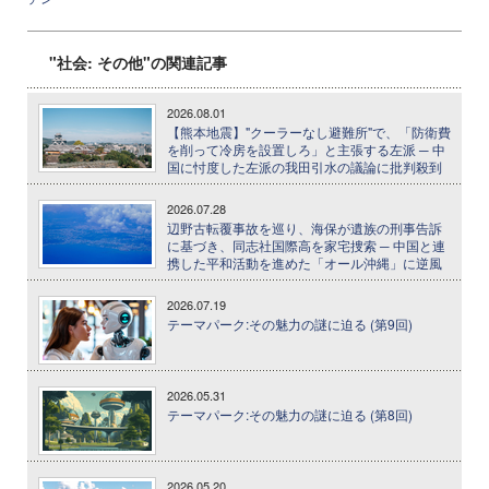
"社会: その他"の関連記事
2026.08.01
【熊本地震】"クーラーなし避難所"で、「防衛費
を削って冷房を設置しろ」と主張する左派 ─ 中
国に忖度した左派の我田引水の議論に批判殺到
2026.07.28
辺野古転覆事故を巡り、海保が遺族の刑事告訴
に基づき、同志社国際高を家宅捜索 ─ 中国と連
携した平和活動を進めた「オール沖縄」に逆風
2026.07.19
テーマパーク:その魅力の謎に迫る (第9回)
2026.05.31
テーマパーク:その魅力の謎に迫る (第8回)
2026.05.20