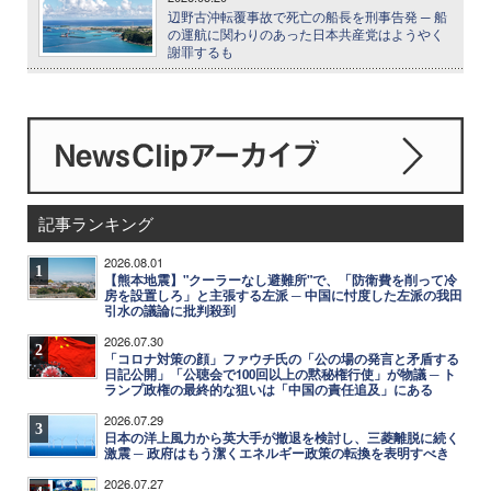
辺野古沖転覆事故で死亡の船長を刑事告発 ─ 船
の運航に関わりのあった日本共産党はようやく
謝罪するも
記事ランキング
2026.08.01
1
【熊本地震】"クーラーなし避難所"で、「防衛費を削って冷
房を設置しろ」と主張する左派 ─ 中国に忖度した左派の我田
引水の議論に批判殺到
2026.07.30
2
「コロナ対策の顔」ファウチ氏の「公の場の発言と矛盾する
日記公開」「公聴会で100回以上の黙秘権行使」が物議 ─ ト
ランプ政権の最終的な狙いは「中国の責任追及」にある
2026.07.29
3
日本の洋上風力から英大手が撤退を検討し、三菱離脱に続く
激震 ─ 政府はもう潔くエネルギー政策の転換を表明すべき
2026.07.27