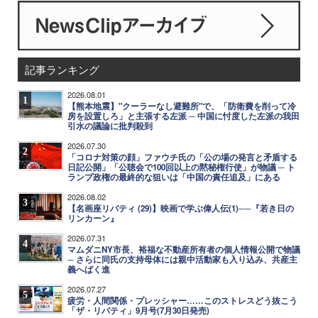
記事ランキング
2026.08.01
1
【熊本地震】"クーラーなし避難所"で、「防衛費を削って冷
房を設置しろ」と主張する左派 ─ 中国に忖度した左派の我田
引水の議論に批判殺到
2026.07.30
2
「コロナ対策の顔」ファウチ氏の「公の場の発言と矛盾する
日記公開」「公聴会で100回以上の黙秘権行使」が物議 ─ ト
ランプ政権の最終的な狙いは「中国の責任追及」にある
2026.08.02
3
【名画座リバティ (29)】映画で学ぶ偉人伝(1)──『若き日の
リンカーン』
2026.07.31
4
マムダニNY市長、裕福な不動産所有者の個人情報公開で物議
─ さらに同氏の支持母体には親中活動家も入り込み、共産主
義へばく進
2026.07.27
5
疲労・人間関係・プレッシャー……このストレスどう抜こう
「ザ・リバティ」9月号(7月30日発売)