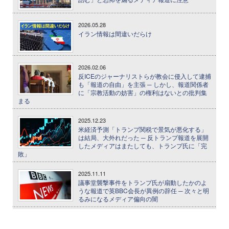
2026.05.28
イラン情報は間違いだらけ
2026.02.06
反ICEのジャーナリストらが教会に侵入して逮捕
も「報道の自由」を主張 ─ しかし、報道関係者
に「宗教活動の妨害」の権利はないとの批判集
まる
2025.12.23
米経済予測「トランプ関税で景気が悪化する」
は結局、大外れだった ─ 反トランプ報道を展開
したメディアはまたしても、トランプ氏に「完
敗」
2025.11.11
議事堂襲撃事件をトランプ氏が扇動したかのよ
うな報道で英BBC会長が異例の辞任 ─ 次々と明
るみになるメディア偏向の闇