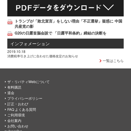
トランプが「敗北宣言」をしない理由「不正選挙」疑惑に 中国
共産党の影
G20の日露首脳会談で 「日露平和条約」締結の決断を
インフォメーション
2019.10.18
消費税率引き上げに合わせた価格改定のお知らせ
一覧はこちら
ザ・リバティWebについて
有料購読
退会
プライバシーポリシー
訂正・おわび
FAQ よくある質問
ご利用環境
会社案内
お問い合わせ
subscribe