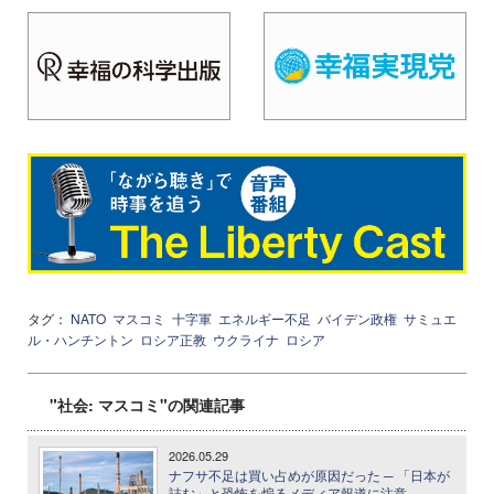
タグ：
NATO
マスコミ
十字軍
エネルギー不足
バイデン政権
サミュエ
ル・ハンチントン
ロシア正教
ウクライナ
ロシア
"社会: マスコミ"の関連記事
2026.05.29
ナフサ不足は買い占めが原因だった ─ 「日本が
詰む」と恐怖を煽るメディア報道に注意