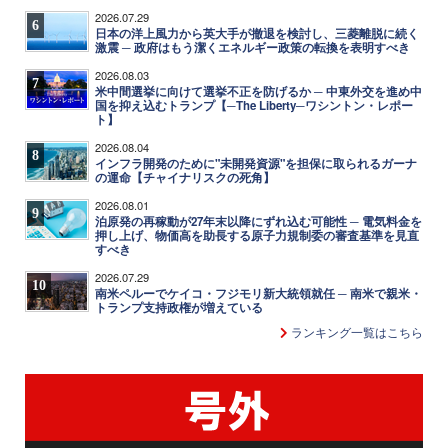
2026.07.29
6
日本の洋上風力から英大手が撤退を検討し、三菱離脱に続く
激震 ─ 政府はもう潔くエネルギー政策の転換を表明すべき
2026.08.03
7
米中間選挙に向けて選挙不正を防げるか ─ 中東外交を進め中
国を抑え込むトランプ【─The Liberty─ワシントン・レポー
ト】
2026.08.04
8
インフラ開発のために"未開発資源"を担保に取られるガーナ
の運命【チャイナリスクの死角】
2026.08.01
9
泊原発の再稼動が27年末以降にずれ込む可能性 ─ 電気料金を
押し上げ、物価高を助長する原子力規制委の審査基準を見直
すべき
2026.07.29
10
南米ペルーでケイコ・フジモリ新大統領就任 ─ 南米で親米・
トランプ支持政権が増えている
ランキング一覧はこちら