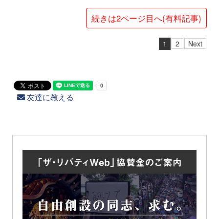
続きは2ページ目へ(有料記事)
1
2
Next
友達に教える