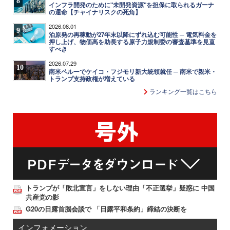
8
インフラ開発のために"未開発資源"を担保に取られるガーナ
の運命【チャイナリスクの死角】
2026.08.01
9
泊原発の再稼動が27年末以降にずれ込む可能性 ─ 電気料金を
押し上げ、物価高を助長する原子力規制委の審査基準を見直
すべき
2026.07.29
10
南米ペルーでケイコ・フジモリ新大統領就任 ─ 南米で親米・
トランプ支持政権が増えている
ランキング一覧はこちら
トランプが「敗北宣言」をしない理由「不正選挙」疑惑に 中国
共産党の影
G20の日露首脳会談で 「日露平和条約」締結の決断を
インフォメーション