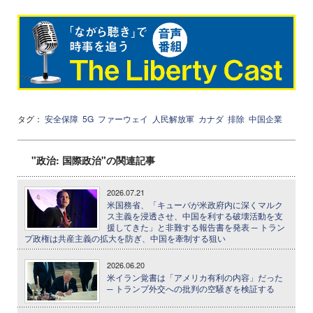
タグ：
安全保障
5G
ファーウェイ
人民解放軍
カナダ
排除
中国企業
"政治: 国際政治"の関連記事
2026.07.21
米国務省、「キューバが米政府内に深くマルク
ス主義を浸透させ、中国を利する破壊活動を支
援してきた」と非難する報告書を発表 ─ トラン
プ政権は共産主義の拡大を防ぎ、中国を牽制する狙い
2026.06.20
米イラン覚書は「アメリカ有利の内容」だった
─ トランプ外交への批判の空騒ぎを検証する