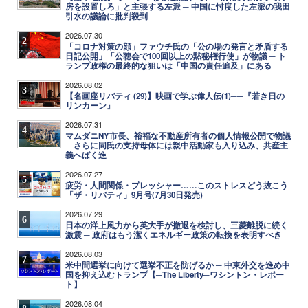
房を設置しろ」と主張する左派 ─ 中国に忖度した左派の我田
引水の議論に批判殺到
2026.07.30
2
「コロナ対策の顔」ファウチ氏の「公の場の発言と矛盾する
日記公開」「公聴会で100回以上の黙秘権行使」が物議 ─ ト
ランプ政権の最終的な狙いは「中国の責任追及」にある
2026.08.02
3
【名画座リバティ (29)】映画で学ぶ偉人伝(1)──『若き日の
リンカーン』
2026.07.31
4
マムダニNY市長、裕福な不動産所有者の個人情報公開で物議
─ さらに同氏の支持母体には親中活動家も入り込み、共産主
義へばく進
2026.07.27
5
疲労・人間関係・プレッシャー……このストレスどう抜こう
「ザ・リバティ」9月号(7月30日発売)
2026.07.29
6
日本の洋上風力から英大手が撤退を検討し、三菱離脱に続く
激震 ─ 政府はもう潔くエネルギー政策の転換を表明すべき
2026.08.03
7
米中間選挙に向けて選挙不正を防げるか ─ 中東外交を進め中
国を抑え込むトランプ【─The Liberty─ワシントン・レポー
ト】
2026.08.04