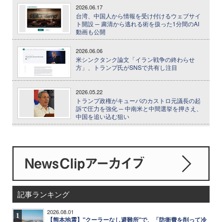
2026.06.17
台湾、中国人から情報を受け付けるウェブサイ
ト開設 ─ 粛清から逃れる術を扱った1分間のAI
動画も公開
2026.06.06
米シンクタンク論文「イラン戦争の終わらせ
方」、トランプ氏がSNSで共有し注目
2026.05.22
トランプ政権がキューバのカストロ元議長の起
訴で圧力を強化 ─ 中南米と中間選挙を押さえ、
中国を追い込む狙い
記事ランキング
2026.08.01
1
【熊本地震】"クーラーなし避難所"で、「防衛費を削って冷