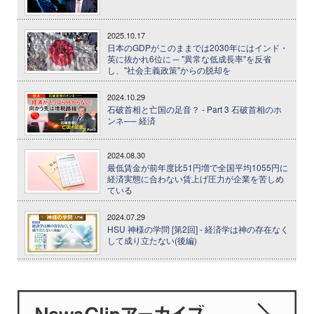
2025.10.17
日本のGDPがこのままでは2030年にはインド・
英に抜かれ6位に ─ "異常な低成長率"を反省
し、"社会主義政策"からの脱却を
2024.10.29
石破首相と亡国の足音？ - Part 3 石破首相のホ
ンネ── 経済
2024.08.30
最低賃金が前年度比51円増で全国平均1055円に
経済実態に合わない賃上げ圧力が企業を苦しめ
ている
2024.07.29
HSU 神様の学問 [第2回] - 経済学は神の存在なく
して成り立たない(後編)