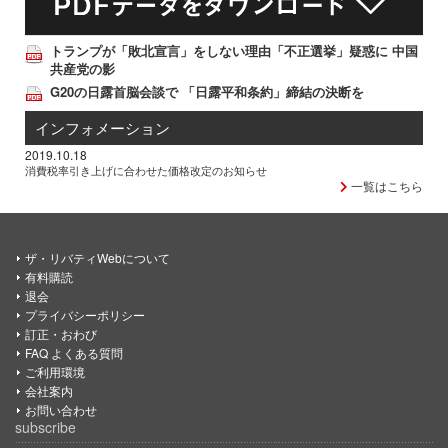
トランプが「敗北宣言」をしない理由「不正選挙」疑惑に 中国
共産党の影
G20の日露首脳会談で 「日露平和条約」締結の決断を
インフォメーション
2019.10.18
消費税率引き上げに合わせた価格改定のお知らせ
一覧はこちら
ザ・リバティWebについて
有料購読
退会
プライバシーポリシー
訂正・おわび
FAQ よくある質問
ご利用環境
会社案内
お問い合わせ
subscribe