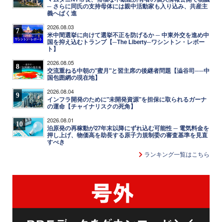
─ さらに同氏の支持母体には親中活動家も入り込み、共産主
義へばく進
2026.08.03
7
米中間選挙に向けて選挙不正を防げるか ─ 中東外交を進め中
国を抑え込むトランプ【─The Liberty─ワシントン・レポー
ト】
2026.08.05
8
交流重ねる中朝の"蜜月"と習主席の後継者問題【澁谷司──中
国包囲網の現在地】
2026.08.04
9
インフラ開発のために"未開発資源"を担保に取られるガーナ
の運命【チャイナリスクの死角】
2026.08.01
10
泊原発の再稼動が27年末以降にずれ込む可能性 ─ 電気料金を
押し上げ、物価高を助長する原子力規制委の審査基準を見直
すべき
ランキング一覧はこちら