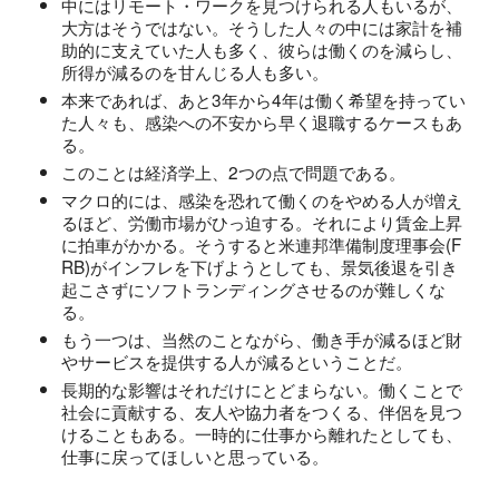
中にはリモート・ワークを見つけられる人もいるが、
大方はそうではない。そうした人々の中には家計を補
助的に支えていた人も多く、彼らは働くのを減らし、
所得が減るのを甘んじる人も多い。
本来であれば、あと3年から4年は働く希望を持ってい
た人々も、感染への不安から早く退職するケースもあ
る。
このことは経済学上、2つの点で問題である。
マクロ的には、感染を恐れて働くのをやめる人が増え
るほど、労働市場がひっ迫する。それにより賃金上昇
に拍車がかかる。そうすると米連邦準備制度理事会(F
RB)がインフレを下げようとしても、景気後退を引き
起こさずにソフトランディングさせるのが難しくな
る。
もう一つは、当然のことながら、働き手が減るほど財
やサービスを提供する人が減るということだ。
長期的な影響はそれだけにとどまらない。働くことで
社会に貢献する、友人や協力者をつくる、伴侶を見つ
けることもある。一時的に仕事から離れたとしても、
仕事に戻ってほしいと思っている。