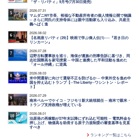
「ザ・リバティ」9月号(7月30日発売)
2026.07.31
5
マムダニNY市長、裕福な不動産所有者の個人情報公開で物議
─ さらに同氏の支持母体には親中活動家も入り込み、共産主
義へばく進
2026.08.02
6
【名画座リバティ (29)】映画で学ぶ偉人伝(1)──『若き日の
リンカーン』
2026.07.28
7
辺野古転覆事故を巡り、海保が遺族の刑事告訴に基づき、同
志社国際高を家宅捜索 ─ 中国と連携した平和活動を進めた
「オール沖縄」に逆風
2026.08.03
8
米中間選挙に向けて選挙不正を防げるか ─ 中東外交を進め中
国を抑え込むトランプ【─The Liberty─ワシントン・レポー
ト】
2026.07.29
9
南米ペルーでケイコ・フジモリ新大統領就任 ─ 南米で親米・
トランプ支持政権が増えている
2026.08.01
10
泊原発の再稼動が27年末以降にずれ込む可能性 ─ 電気料金を
押し上げ、物価高を助長する原子力規制委の審査基準を見直
すべき
ランキング一覧はこちら