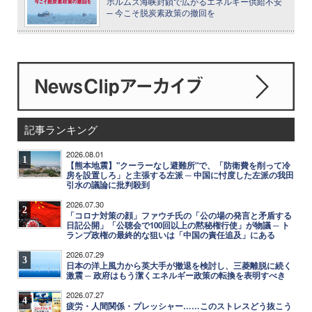
ホルムズ海峡封鎖で広がるエネルギー供給不安
─ 今こそ脱炭素政策の撤回を
記事ランキング
2026.08.01
1
【熊本地震】"クーラーなし避難所"で、「防衛費を削って冷
房を設置しろ」と主張する左派 ─ 中国に忖度した左派の我田
引水の議論に批判殺到
2026.07.30
2
「コロナ対策の顔」ファウチ氏の「公の場の発言と矛盾する
日記公開」「公聴会で100回以上の黙秘権行使」が物議 ─ ト
ランプ政権の最終的な狙いは「中国の責任追及」にある
2026.07.29
3
日本の洋上風力から英大手が撤退を検討し、三菱離脱に続く
激震 ─ 政府はもう潔くエネルギー政策の転換を表明すべき
2026.07.27
4
疲労・人間関係・プレッシャー……このストレスどう抜こう