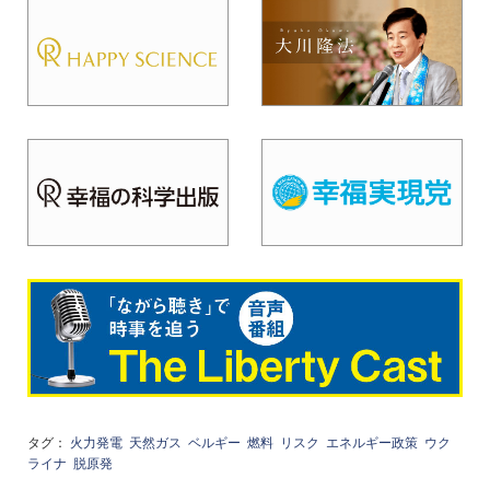
タグ：
火力発電
天然ガス
ベルギー
燃料
リスク
エネルギー政策
ウク
ライナ
脱原発