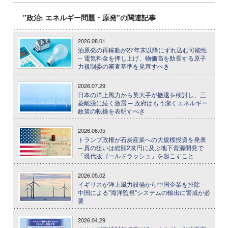
"政治: エネルギー問題・原発"の関連記事
2026.08.01
泊原発の再稼動が27年末以降にずれ込む可能性
─ 電気料金を押し上げ、物価高を助長する原子
力規制委の審査基準を見直すべき
2026.07.29
日本の洋上風力から英大手が撤退を検討し、三
菱離脱に続く激震 ─ 政府はもう潔くエネルギー
政策の転換を表明すべき
2026.06.05
トランプ政権が石炭産業への大規模投資を発表
─ 真の狙いは総額2京円に及ぶ地下資源開発で
「現代版ゴールドラッシュ」を起こすこと
2026.05.02
イギリスが洋上風力設備から中国企業を排除 ─
中国による"海洋監視"システムの輸出に警戒が必
要
2026.04.29