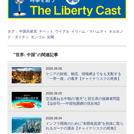
タグ：
中国共産党
チベット
ウイグル
イリハム・マハムティ
オルホノ
ド・ダイチン
モンゴル
尖閣
"世界: 中国"の関連記事
2026.08.06
ケニアの財政、物流、情報網までをも支配する
「一帯一路」の毒牙【チャイナリスクの死角】
2026.08.05
交流重ねる中朝の"蜜月"と習主席の後継者問題
【澁谷司──中国包囲網の現在地】
2026.08.04
インフラ開発のために"未開発資源"を担保に取ら
れるガーナの運命【チャイナリスクの死角】