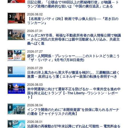
日記公開」「公聴会で100回以上の黙秘権行使」が物議 ─ ト
ランプ政権の最終的な狙いは「中国の責任追及」にある
2026.08.02
3
【名画座リバティ (29)】映画で学ぶ偉人伝(1)──『若き日の
リンカーン』
2026.07.31
4
マムダニNY市長、裕福な不動産所有者の個人情報公開で物議
─ さらに同氏の支持母体には親中活動家も入り込み、共産主
義へばく進
2026.07.27
5
疲労・人間関係・プレッシャー……このストレスどう抜こう
「ザ・リバティ」9月号(7月30日発売)
2026.07.29
6
日本の洋上風力から英大手が撤退を検討し、三菱離脱に続く
激震 ─ 政府はもう潔くエネルギー政策の転換を表明すべき
2026.08.03
7
米中間選挙に向けて選挙不正を防げるか ─ 中東外交を進め中
国を抑え込むトランプ【─The Liberty─ワシントン・レポー
ト】
2026.08.04
8
インフラ開発のために"未開発資源"を担保に取られるガーナ
の運命【チャイナリスクの死角】
2026.08.01
9
泊原発の再稼動が27年末以降にずれ込む可能性 ─ 電気料金を