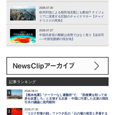
2026.07.30
欧州列強による植民地支配にも酷似!? ナイジェ
リアに浸透する巨額のチャイナマネー【チャイ
ナリスクの死角】
2026.07.27
中国共産党の難癖は攻勢ではなく焦り【澁谷司
──中国包囲網の現在地】
記事ランキング
2026.08.01
1
【熊本地震】"クーラーなし避難所"で、「防衛費を削って冷
房を設置しろ」と主張する左派 ─ 中国に忖度した左派の我田
引水の議論に批判殺到
2026.07.30
2
「コロナ対策の顔」ファウチ氏の「公の場の発言と矛盾する