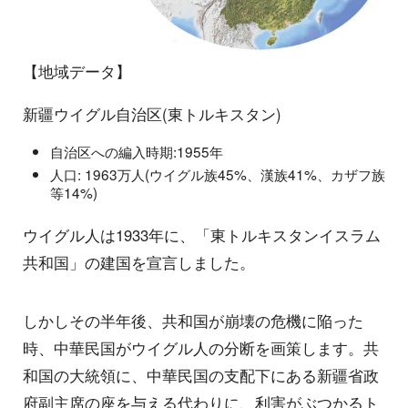
【地域データ】
新疆ウイグル自治区(東トルキスタン)
自治区への編入時期:1955年
人口: 1963万人(ウイグル族45%、漢族41%、カザフ族
等14%)
ウイグル人は1933年に、「東トルキスタンイスラム
共和国」の建国を宣言しました。
しかしその半年後、共和国が崩壊の危機に陥った
時、中華民国がウイグル人の分断を画策します。共
和国の大統領に、中華民国の支配下にある新疆省政
府副主席の座を与える代わりに、利害がぶつかるト