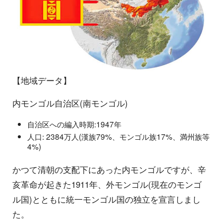
【地域データ】
内モンゴル自治区(南モンゴル)
自治区への編入時期:1947年
人口: 2384万人(漢族79%、モンゴル族17%、満州族等
4%)
かつて清朝の支配下にあった内モンゴルですが、辛
亥革命が起きた1911年、外モンゴル(現在のモンゴ
ル国)とともに統一モンゴル国の独立を宣言しまし
た。