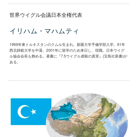
世界ウイグル会議日本全権代表
イリハム・マハムティ
1969年東トルキスタンのクムル生まれ。新疆大学予備学部入学。91年
西北師範大学を中退。2001年に留学のため来日し、現職。日本ウイグ
ル協会会長も務める。著書に『7.5ウイグル虐殺の真実』(宝島社新書)が
ある。