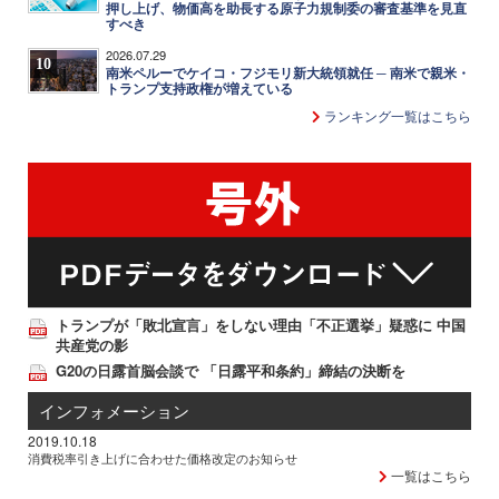
押し上げ、物価高を助長する原子力規制委の審査基準を見直
すべき
2026.07.29
10
南米ペルーでケイコ・フジモリ新大統領就任 ─ 南米で親米・
トランプ支持政権が増えている
ランキング一覧はこちら
トランプが「敗北宣言」をしない理由「不正選挙」疑惑に 中国
共産党の影
G20の日露首脳会談で 「日露平和条約」締結の決断を
インフォメーション
2019.10.18
消費税率引き上げに合わせた価格改定のお知らせ
一覧はこちら