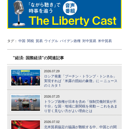
タグ：
中国
関税
貿易
ウイグル
バイデン政権
対中貿易
米中貿易
"経済: 国際経済"の関連記事
2026.07.29
ロシア発案「プーチン・トランプ・トンネル」
実現すれば「米露の団結の象徴」に ─ ニュース
のミカタ 1
2026.07.25
トランプ政権が日本を含め「強制労働対策が不
十分」な国・地域に新関税を発動 ─ これをあま
り甘く見ない方がよい理由とは
2026.07.02
北米貿易協定の協議が難航する中、中国との関