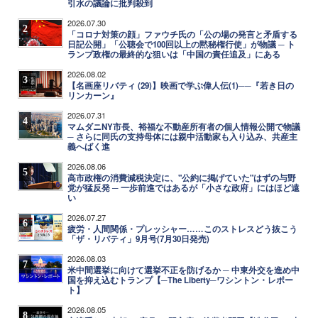
引水の議論に批判殺到
2026.07.30
2
「コロナ対策の顔」ファウチ氏の「公の場の発言と矛盾する
日記公開」「公聴会で100回以上の黙秘権行使」が物議 ─ ト
ランプ政権の最終的な狙いは「中国の責任追及」にある
2026.08.02
3
【名画座リバティ (29)】映画で学ぶ偉人伝(1)──『若き日の
リンカーン』
2026.07.31
4
マムダニNY市長、裕福な不動産所有者の個人情報公開で物議
─ さらに同氏の支持母体には親中活動家も入り込み、共産主
義へばく進
2026.08.06
5
高市政権の消費減税決定に、"公約に掲げていた"はずの与野
党が猛反発 ─ 一歩前進ではあるが「小さな政府」にはほど遠
い
2026.07.27
6
疲労・人間関係・プレッシャー……このストレスどう抜こう
「ザ・リバティ」9月号(7月30日発売)
2026.08.03
7
米中間選挙に向けて選挙不正を防げるか ─ 中東外交を進め中
国を抑え込むトランプ【─The Liberty─ワシントン・レポー
ト】
2026.08.05
8