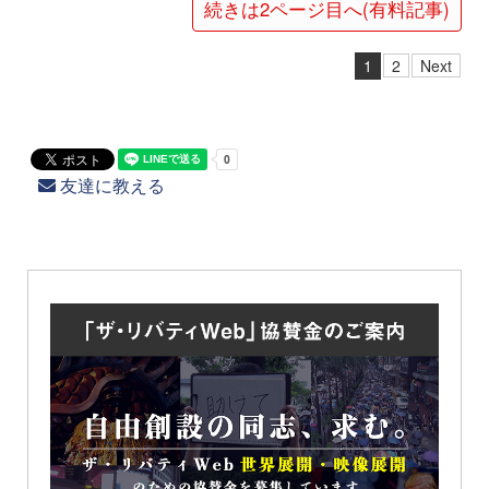
続きは2ページ目へ(有料記事)
1
2
Next
友達に教える