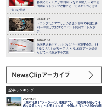
係強めるカナダが中国製EVを大量輸入 ─ 対中包
囲網狙うトランプ政権にとってメキシコとは逆
に大きな障害
2026.06.27
トランプ氏がアフリカの資源争奪戦で中国に勝
利 ─ 中国が支配するコバルト開発で「反転攻
勢」
2026.06.10
米国防総省がアリババなど「中国軍事企業」18
8社のリスト公表 ─ アリババは顧客データ提供
などで人民解放軍を支援
記事ランキング
2026.08.01
1
【熊本地震】"クーラーなし避難所"で、「防衛費を削って冷
房を設置しろ」と主張する左派 ─ 中国に忖度した左派の我田