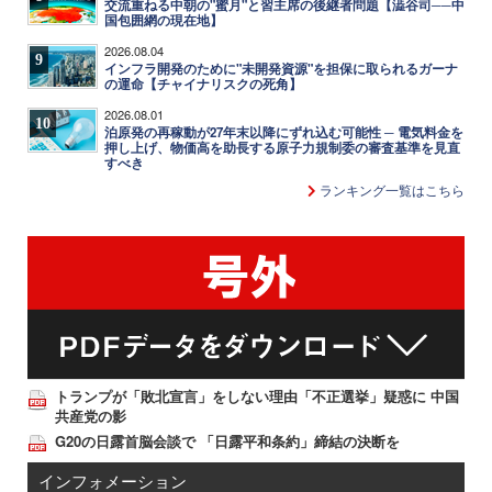
交流重ねる中朝の"蜜月"と習主席の後継者問題【澁谷司──中
国包囲網の現在地】
2026.08.04
9
インフラ開発のために"未開発資源"を担保に取られるガーナ
の運命【チャイナリスクの死角】
2026.08.01
10
泊原発の再稼動が27年末以降にずれ込む可能性 ─ 電気料金を
押し上げ、物価高を助長する原子力規制委の審査基準を見直
すべき
ランキング一覧はこちら
トランプが「敗北宣言」をしない理由「不正選挙」疑惑に 中国
共産党の影
G20の日露首脳会談で 「日露平和条約」締結の決断を
インフォメーション