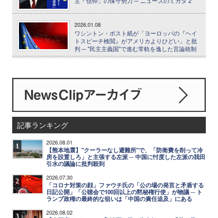
主・信仰」の保守勢力 ─ ニュースのミカタ 2
2026.01.08
ワシントン・ポスト紙が「ヨーロッパの『ヘイ
トスピーチ検閲』がアメリカよりひどい」と批
判 ─ "民主主義国"で進む常軌を逸した言論統制
記事ランキング
2026.08.01
1
【熊本地震】"クーラーなし避難所"で、「防衛費を削って冷
房を設置しろ」と主張する左派 ─ 中国に忖度した左派の我田
引水の議論に批判殺到
2026.07.30
2
「コロナ対策の顔」ファウチ氏の「公の場の発言と矛盾する
日記公開」「公聴会で100回以上の黙秘権行使」が物議 ─ ト
ランプ政権の最終的な狙いは「中国の責任追及」にある
2026.08.02
3