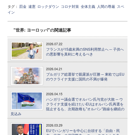
タグ：
罰金
違憲
ロックダウン
コロナ対策
全体主義
人間の尊厳
スペ
イン
"世界: ヨーロッパ"の関連記事
2026.07.22
フランスが15歳未満のSNS利用禁止へ ─ 子供へ
の悪影響を真剣に考えるべき
2026.04.21
ブルガリア総選挙で親露派が圧勝 ─ 東欧ではEU
のウクライナ支援に国民の不満が爆発
2026.04.15
ハンガリー議会選でオルバン氏与党が大敗 ─ ウ
クライナ支援を続けたいEUはオルバン氏再選を
阻止するも、次期政権も"オルバン"路線を継続の
見込み
2026.03.29
EUでハンガリーを中心に台頭する「自由・民