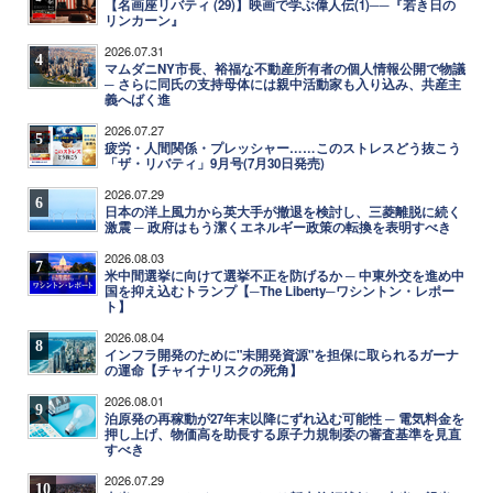
【名画座リバティ (29)】映画で学ぶ偉人伝(1)──『若き日の
リンカーン』
2026.07.31
4
マムダニNY市長、裕福な不動産所有者の個人情報公開で物議
─ さらに同氏の支持母体には親中活動家も入り込み、共産主
義へばく進
2026.07.27
5
疲労・人間関係・プレッシャー……このストレスどう抜こう
「ザ・リバティ」9月号(7月30日発売)
2026.07.29
6
日本の洋上風力から英大手が撤退を検討し、三菱離脱に続く
激震 ─ 政府はもう潔くエネルギー政策の転換を表明すべき
2026.08.03
7
米中間選挙に向けて選挙不正を防げるか ─ 中東外交を進め中
国を抑え込むトランプ【─The Liberty─ワシントン・レポー
ト】
2026.08.04
8
インフラ開発のために"未開発資源"を担保に取られるガーナ
の運命【チャイナリスクの死角】
2026.08.01
9
泊原発の再稼動が27年末以降にずれ込む可能性 ─ 電気料金を
押し上げ、物価高を助長する原子力規制委の審査基準を見直
すべき
2026.07.29
10