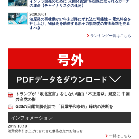
インフラ開発のために"未開発資源"を担保に取られるガーナ
の運命【チャイナリスクの死角】
2026.08.01
10
泊原発の再稼動が27年末以降にずれ込む可能性 ─ 電気料金を
押し上げ、物価高を助長する原子力規制委の審査基準を見直
すべき
ランキング一覧はこちら
トランプが「敗北宣言」をしない理由「不正選挙」疑惑に 中国
共産党の影
G20の日露首脳会談で 「日露平和条約」締結の決断を
インフォメーション
2019.10.18
消費税率引き上げに合わせた価格改定のお知らせ
一覧はこちら