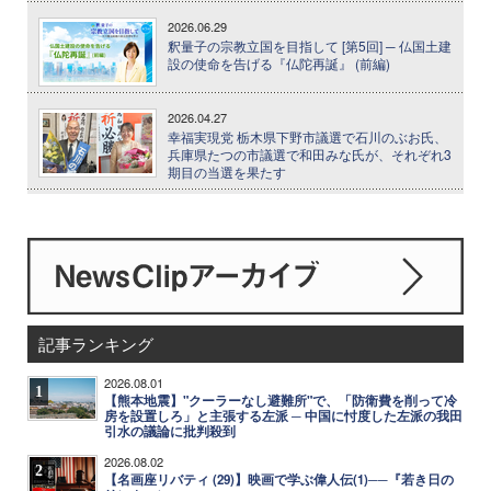
2026.06.29
釈量子の宗教立国を目指して [第5回] ─ 仏国土建
設の使命を告げる『仏陀再誕』 (前編)
2026.04.27
幸福実現党 栃木県下野市議選で石川のぶお氏、
兵庫県たつの市議選で和田みな氏が、それぞれ3
期目の当選を果たす
記事ランキング
2026.08.01
1
【熊本地震】"クーラーなし避難所"で、「防衛費を削って冷
房を設置しろ」と主張する左派 ─ 中国に忖度した左派の我田
引水の議論に批判殺到
2026.08.02
2
【名画座リバティ (29)】映画で学ぶ偉人伝(1)──『若き日の