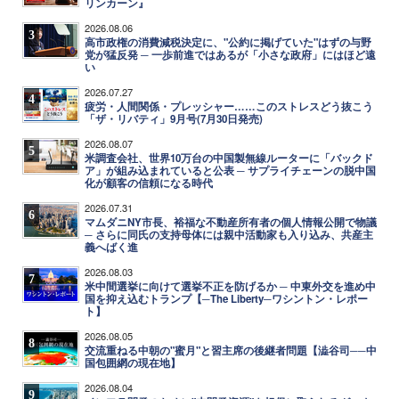
リンカーン』
2026.08.06
3
高市政権の消費減税決定に、"公約に掲げていた"はずの与野
党が猛反発 ─ 一歩前進ではあるが「小さな政府」にはほど遠
い
2026.07.27
4
疲労・人間関係・プレッシャー……このストレスどう抜こう
「ザ・リバティ」9月号(7月30日発売)
2026.08.07
5
米調査会社、世界10万台の中国製無線ルーターに「バックド
ア」が組み込まれていると公表 ─ サプライチェーンの脱中国
化が顧客の信頼になる時代
2026.07.31
6
マムダニNY市長、裕福な不動産所有者の個人情報公開で物議
─ さらに同氏の支持母体には親中活動家も入り込み、共産主
義へばく進
2026.08.03
7
米中間選挙に向けて選挙不正を防げるか ─ 中東外交を進め中
国を抑え込むトランプ【─The Liberty─ワシントン・レポー
ト】
2026.08.05
8
交流重ねる中朝の"蜜月"と習主席の後継者問題【澁谷司──中
国包囲網の現在地】
2026.08.04
9