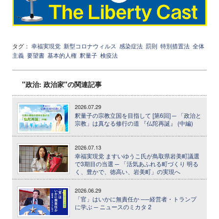
タグ：
幸福実現党
新型コロナウィルス
感染症法
罰則
特別措置法
全体
主義
要望書
基本的人権
釈量子
検疫法
"政治: 政治家"の関連記事
2026.07.29
釈量子の宗教立国を目指して [第6回] ─ 「政治と
宗教」は真なる修行の道 『仏陀再誕』 (中編)
2026.07.13
幸福実現党 ますいゆうこ氏が鳥取県岩美町議選
で3期目の当選 ─ 「活気あふれる町づくり 明る
く、豊かで、徳高い、岩美町」の実現へ
2026.06.29
「官」はいかに無責任か ──経営者・トランプ
に学ぶ ─ ニュースのミカタ 2