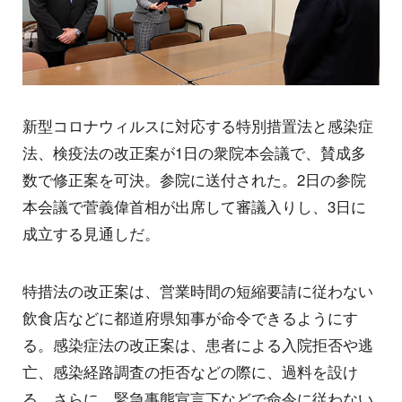
新型コロナウィルスに対応する特別措置法と感染症
法、検疫法の改正案が1日の衆院本会議で、賛成多
数で修正案を可決。参院に送付された。2日の参院
本会議で菅義偉首相が出席して審議入りし、3日に
成立する見通しだ。
特措法の改正案は、営業時間の短縮要請に従わない
飲食店などに都道府県知事が命令できるようにす
る。感染症法の改正案は、患者による入院拒否や逃
亡、感染経路調査の拒否などの際に、過料を設け
る。さらに、緊急事態宣言下などで命令に従わない