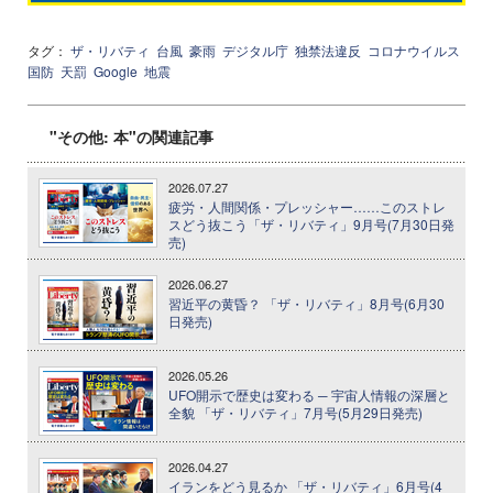
タグ：
ザ・リバティ
台風
豪雨
デジタル庁
独禁法違反
コロナウイルス
国防
天罰
Google
地震
"その他: 本"の関連記事
2026.07.27
疲労・人間関係・プレッシャー……このストレ
スどう抜こう「ザ・リバティ」9月号(7月30日発
売)
2026.06.27
習近平の黄昏？ 「ザ・リバティ」8月号(6月30
日発売)
2026.05.26
UFO開示で歴史は変わる ─ 宇宙人情報の深層と
全貌 「ザ・リバティ」7月号(5月29日発売)
2026.04.27
イランをどう見るか 「ザ・リバティ」6月号(4