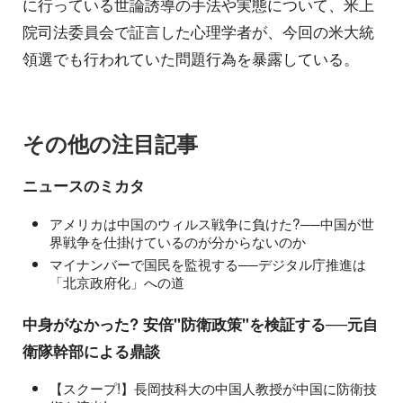
に行っている世論誘導の手法や実態について、米上
院司法委員会で証言した心理学者が、今回の米大統
領選でも行われていた問題行為を暴露している。
その他の注目記事
ニュースのミカタ
アメリカは中国のウィルス戦争に負けた?──中国が世
界戦争を仕掛けているのが分からないのか
マイナンバーで国民を監視する──デジタル庁推進は
「北京政府化」への道
中身がなかった? 安倍"防衛政策"を検証する──元自
衛隊幹部による鼎談
【スクープ!】長岡技科大の中国人教授が中国に防衛技