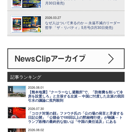
月30日発売)
2026.03.27
なぜ人はついて来るのか ─ 永遠不滅のリーダー
哲学 「ザ・リバティ」5月号(3月30日発売)
記事ランキング
2026.08.01
1
【熊本地震】"クーラーなし避難所"で、「防衛費を削って冷
房を設置しろ」と主張する左派 ─ 中国に忖度した左派の我田
引水の議論に批判殺到
2026.07.30
2
「コロナ対策の顔」ファウチ氏の「公の場の発言と矛盾する
日記公開」「公聴会で100回以上の黙秘権行使」が物議 ─ ト
ランプ政権の最終的な狙いは「中国の責任追及」にある
2026.08.02
3