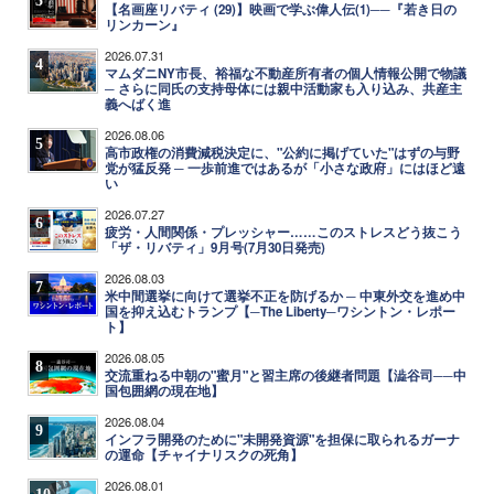
【名画座リバティ (29)】映画で学ぶ偉人伝(1)──『若き日の
リンカーン』
2026.07.31
4
マムダニNY市長、裕福な不動産所有者の個人情報公開で物議
─ さらに同氏の支持母体には親中活動家も入り込み、共産主
義へばく進
2026.08.06
5
高市政権の消費減税決定に、"公約に掲げていた"はずの与野
党が猛反発 ─ 一歩前進ではあるが「小さな政府」にはほど遠
い
2026.07.27
6
疲労・人間関係・プレッシャー……このストレスどう抜こう
「ザ・リバティ」9月号(7月30日発売)
2026.08.03
7
米中間選挙に向けて選挙不正を防げるか ─ 中東外交を進め中
国を抑え込むトランプ【─The Liberty─ワシントン・レポー
ト】
2026.08.05
8
交流重ねる中朝の"蜜月"と習主席の後継者問題【澁谷司──中
国包囲網の現在地】
2026.08.04
9
インフラ開発のために"未開発資源"を担保に取られるガーナ
の運命【チャイナリスクの死角】
2026.08.01
10