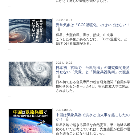
にかけて激しい豪雨が襲いました。
...
2022.10.27
異常気象は「CO2温暖化」のせいではない！
猛暑、大型台風、洪水、熱波、山火事──。
こうした事象があるたびに、「CO2温暖化」と
結びつける風潮がある。
...
2021.10.02
日本初、官民で「台風制御」の研究機関発足
外せない「天意」と「気象兵器防衛」の観点
日本初である台風専門の総合研究機関「台風科学
技術研究センター」が1日、横浜国立大学に開設
されました。
...
2021.09.29
中国は気象兵器で洪水と山火事を起こしたの
か！
世界各地で起きる異常な自然災害。単に地球温暖
化のせいだと考えていれば、先進諸国が亡国の運
命を辿ることになりはしないか。