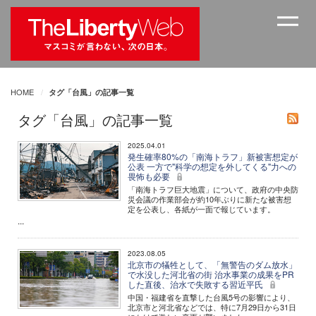
HOME
タグ「台風」の記事一覧
タグ「台風」の記事一覧
2025.04.01
発生確率80%の「南海トラフ」新被害想定が
公表 一方で"科学の想定を外してくる"力への
畏怖も必要
「南海トラフ巨大地震」について、政府の中央防
災会議の作業部会が約10年ぶりに新たな被害想
定を公表し、各紙が一面で報じています。
...
2023.08.05
北京市の犠牲として、「無警告のダム放水」
で水没した河北省の街 治水事業の成果をPR
した直後、治水で失敗する習近平氏
中国・福建省を直撃した台風5号の影響により、
北京市と河北省などでは、特に7月29日から31日