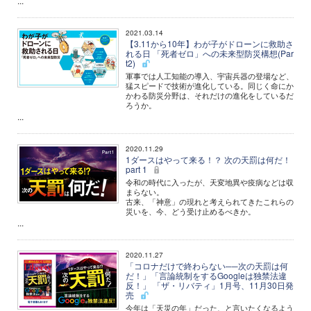
...
2021.03.14
【3.11から10年】わが子がドローンに救助さ
れる日 「死者ゼロ」への未来型防災構想(Par
t2)
軍事では人工知能の導入、宇宙兵器の登場など、
猛スピードで技術が進化している。同じく命にか
かわる防災分野は、それだけの進化をしているだ
ろうか。
...
2020.11.29
1ダースはやって来る！？ 次の天罰は何だ！
part 1
令和の時代に入ったが、天変地異や疫病などは収
まらない。
古来、「神意」の現れと考えられてきたこれらの
災いを、今、どう受け止めるべきか。
...
2020.11.27
「コロナだけで終わらない──次の天罰は何
だ！」「言論統制をするGoogleは独禁法違
反！」 「ザ・リバティ」1月号、11月30日発
売
今年は「天災の年」だった、と言いたくなるよう