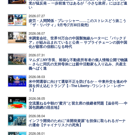
党が猛反発 ─ 一歩前進ではあるが「小さな政府」にはほど遠
い
2026.07.27
4
疲労・人間関係・プレッシャー……このストレスどう抜こう
「ザ・リバティ」9月号(7月30日発売)
2026.08.07
5
米調査会社、世界10万台の中国製無線ルーターに「バックド
ア」が組み込まれていると公表 ─ サプライチェーンの脱中国
化が顧客の信頼になる時代
2026.07.31
6
マムダニNY市長、裕福な不動産所有者の個人情報公開で物議
─ さらに同氏の支持母体には親中活動家も入り込み、共産主
義へばく進
2026.08.03
7
米中間選挙に向けて選挙不正を防げるか ─ 中東外交を進め中
国を抑え込むトランプ【─The Liberty─ワシントン・レポー
ト】
2026.08.05
8
交流重ねる中朝の"蜜月"と習主席の後継者問題【澁谷司──中
国包囲網の現在地】
2026.08.04
9
インフラ開発のために"未開発資源"を担保に取られるガーナ
の運命【チャイナリスクの死角】
2026.08.01