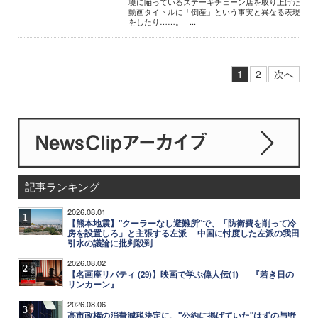
境に陥っているステーキチェーン店を取り上げた
動画タイトルに「倒産」という事実と異なる表現
をしたり……。 ...
1
2
次へ
記事ランキング
2026.08.01
1
【熊本地震】"クーラーなし避難所"で、「防衛費を削って冷
房を設置しろ」と主張する左派 ─ 中国に忖度した左派の我田
引水の議論に批判殺到
2026.08.02
2
【名画座リバティ (29)】映画で学ぶ偉人伝(1)──『若き日の
リンカーン』
2026.08.06
3
高市政権の消費減税決定に、"公約に掲げていた"はずの与野