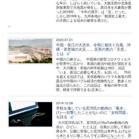
な年が、しばらく続いている。大阪北部や北海道
胆振東部で大地震が発生し、西日本を大豪雨が襲
った2018年、「今年の漢字」は「災」だった。
しかし2019年も、九州各地が「観測史上最大」
の大雨による冠水の被害を受けた。
...
2020.07.21
中国・長江の大洪水、令和に相次ぐ台風、沖
縄・首里城の火災…… 災害の奥の「天意」
とは
中国の三峡ダム。 中国発の新型コロナウィルス
が世界中に広がり、各国の政治や経済が混乱する
中、大川隆法・幸福の科学総裁は18日、法話
「いま、政治に必要な考え方」を説いた。 70分
を超える法話では、安倍政権のバラマキ政策の問
題点や中国のバブル経済の危険性など、数多くの
論点が語られた。この法話は、幸福の科学の支
部、精舎で拝聴できる(文末に...
2019.12.28
常軌を逸している宏洋氏の動画の「毒水」
(1)──目撃したことがないのに「女性問題」
を語る
大川宏洋氏(以下、宏洋氏)のYouTube動画の内
容が、ひどい。 たとえば、台風が上陸して雨が
降る中、公園に登場した宏洋氏は奇声を上げなが
ら水たまりに寝ころんでずぶ濡れになったり、苦