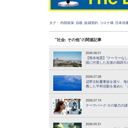
タグ：
内部留保
自殺
奴隷契約
コロナ禍
日本俳
"社会: その他"の関連記事
2026.08.01
【熊本地震】"クーラーなし
国に忖度した左派の我田引
2026.07.28
辺野古転覆事故を巡り、海
携した平和活動を進めた「
2026.07.19
テーマパーク:その魅力の謎に
2026.05.31