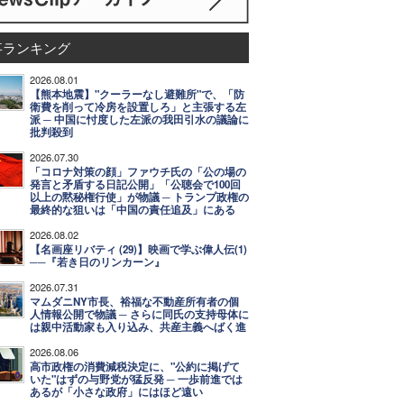
事ランキング
2026.08.01
【熊本地震】"クーラーなし避難所"で、「防
衛費を削って冷房を設置しろ」と主張する左
派 ─ 中国に忖度した左派の我田引水の議論に
批判殺到
2026.07.30
「コロナ対策の顔」ファウチ氏の「公の場の
発言と矛盾する日記公開」「公聴会で100回
以上の黙秘権行使」が物議 ─ トランプ政権の
最終的な狙いは「中国の責任追及」にある
2026.08.02
【名画座リバティ (29)】映画で学ぶ偉人伝(1)
──『若き日のリンカーン』
2026.07.31
マムダニNY市長、裕福な不動産所有者の個
人情報公開で物議 ─ さらに同氏の支持母体に
は親中活動家も入り込み、共産主義へばく進
2026.08.06
高市政権の消費減税決定に、"公約に掲げて
いた"はずの与野党が猛反発 ─ 一歩前進では
あるが「小さな政府」にはほど遠い