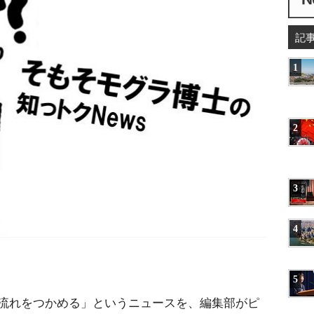
記
1
2
3
4
5
流れをつかめる」というニュースを、編集部がピ