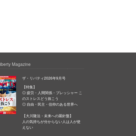
iberty Magazine
ザ・リバティ2026年9月号
【特集】
◎ 疲労・人間関係・プレッシャー こ
のストレスどう抜こう
◎ 自由・民主・信仰のある世界へ
【大川隆法・未来への羅針盤】
人の気持ちが分からない人は人が使
えない