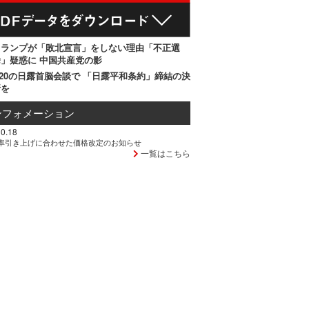
トランプが「敗北宣言」をしない理由「不正選
」疑惑に 中国共産党の影
20の日露首脳会談で 「日露平和条約」締結の決
断を
ンフォメーション
0.18
率引き上げに合わせた価格改定のお知らせ
一覧はこちら