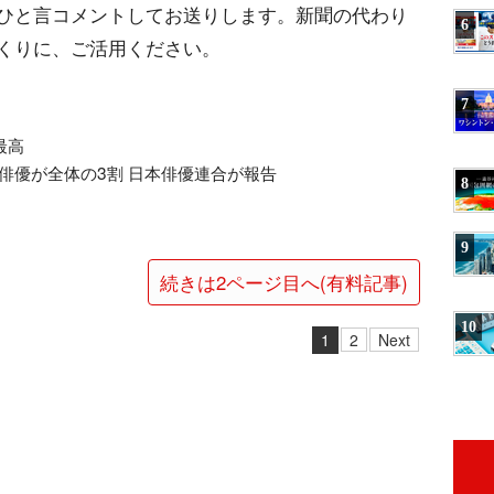
ひと言コメントしてお送りします。新聞の代わり
6
くりに、ご活用ください。
7
最高
た俳優が全体の3割 日本俳優連合が報告
8
9
続きは2ページ目へ(有料記事)
10
1
2
Next