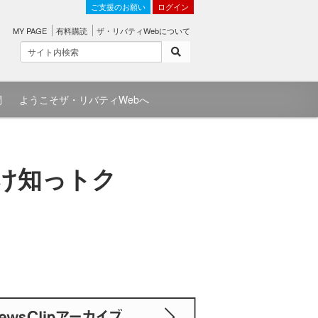
ご支援のお願い
ログイン
MY PAGE
有料購読
ザ・リバティWebについて
問
ようこそザ・リバティWebへ
け知っトク