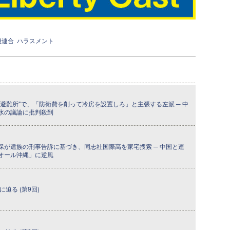
優連合
ハラスメント
避難所"で、「防衛費を削って冷房を設置しろ」と主張する左派 ─ 中
水の議論に批判殺到
保が遺族の刑事告訴に基づき、同志社国際高を家宅捜索 ─ 中国と連
オール沖縄」に逆風
迫る (第9回)