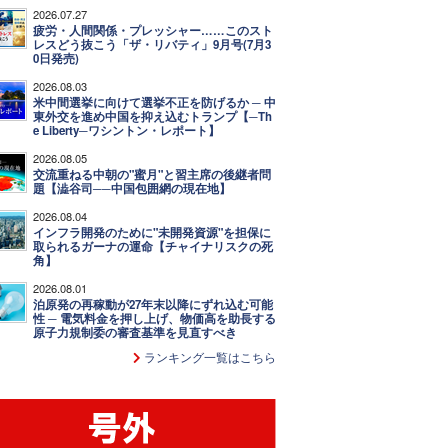
2026.07.27
疲労・人間関係・プレッシャー……このスト
レスどう抜こう「ザ・リバティ」9月号(7月3
0日発売)
2026.08.03
米中間選挙に向けて選挙不正を防げるか ─ 中
東外交を進め中国を抑え込むトランプ【─Th
e Liberty─ワシントン・レポート】
2026.08.05
交流重ねる中朝の"蜜月"と習主席の後継者問
題【澁谷司──中国包囲網の現在地】
2026.08.04
インフラ開発のために"未開発資源"を担保に
取られるガーナの運命【チャイナリスクの死
角】
2026.08.01
泊原発の再稼動が27年末以降にずれ込む可能
性 ─ 電気料金を押し上げ、物価高を助長する
原子力規制委の審査基準を見直すべき
ランキング一覧はこちら