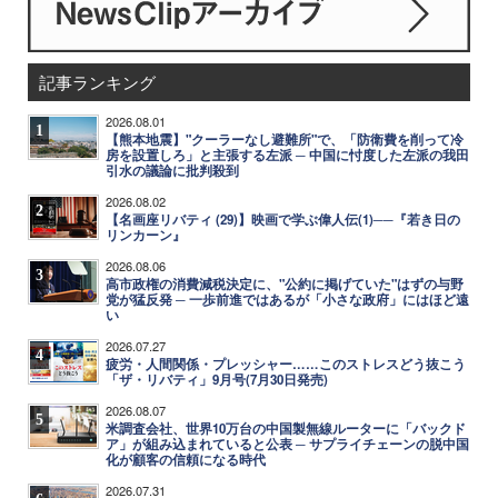
記事ランキング
2026.08.01
1
【熊本地震】"クーラーなし避難所"で、「防衛費を削って冷
房を設置しろ」と主張する左派 ─ 中国に忖度した左派の我田
引水の議論に批判殺到
2026.08.02
2
【名画座リバティ (29)】映画で学ぶ偉人伝(1)──『若き日の
リンカーン』
2026.08.06
3
高市政権の消費減税決定に、"公約に掲げていた"はずの与野
党が猛反発 ─ 一歩前進ではあるが「小さな政府」にはほど遠
い
2026.07.27
4
疲労・人間関係・プレッシャー……このストレスどう抜こう
「ザ・リバティ」9月号(7月30日発売)
2026.08.07
5
米調査会社、世界10万台の中国製無線ルーターに「バックド
ア」が組み込まれていると公表 ─ サプライチェーンの脱中国
化が顧客の信頼になる時代
2026.07.31