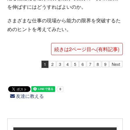
を伸ばすにはどうすればよいのか。
さまざまな仕事の現場から能力の限界を突破するた
めのヒントを考えてみたい。
続きは2ページ目へ(有料記事)
1
2
3
4
5
6
7
8
9
Next
友達に教える