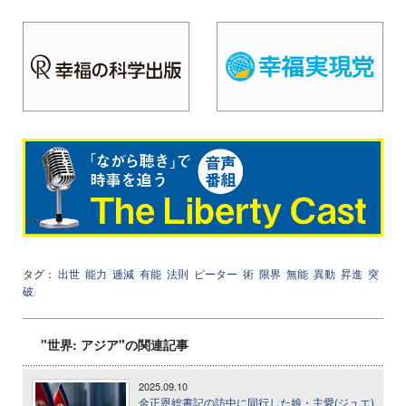
タグ：
出世
能力
逓減
有能
法則
ピーター
術
限界
無能
異動
昇進
突
破
"世界: アジア"の関連記事
2025.09.10
金正恩総書記の訪中に同行した娘・主愛(ジュエ)