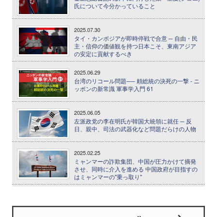
氏について今分かっていること
2025.07.30
タイ・カンボジアが即時停戦で合意 ─ 自由・民
主・信仰の価値観を持つ日本こそ、東南アジア
の安定に貢献するべき
2025.06.29
台湾のリコール問題── 頼総統の決死の一撃 - ニ
ッポンの新常識 軍事学入門 61
2025.06.05
左派政党の李在明氏が韓国大統領に就任 ─ 反
日、親中、司法の武器化など問題だらけの人物
2025.02.25
ミャンマーの詐欺集団、中国が圧力かけて摘発
させ、同時に介入を進める 中国政府が目指すの
はミャンマーの"乗っ取り"