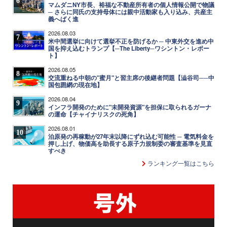
6
マムダニNY市長、裕福な不動産所有者の個人情報公開で物議
─ さらに同氏の支持母体には親中活動家も入り込み、共産主
義へばく進
2026.08.03
7
米中間選挙に向けて選挙不正を防げるか ─ 中東外交を進め中
国を抑え込むトランプ【─The Liberty─ワシントン・レポー
ト】
2026.08.05
8
交流重ねる中朝の"蜜月"と習主席の後継者問題【澁谷司──中
国包囲網の現在地】
2026.08.04
9
インフラ開発のために"未開発資源"を担保に取られるガーナ
の運命【チャイナリスクの死角】
2026.08.01
10
泊原発の再稼動が27年末以降にずれ込む可能性 ─ 電気料金を
押し上げ、物価高を助長する原子力規制委の審査基準を見直
すべき
ランキング一覧はこちら