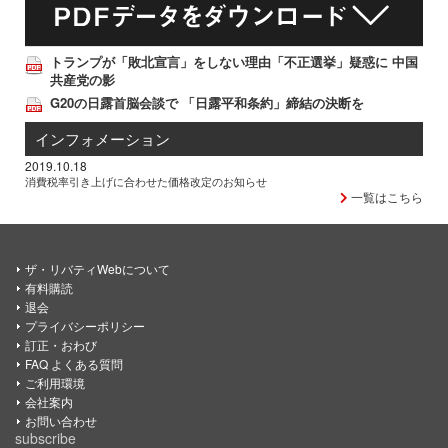
トランプが「敗北宣言」をしない理由「不正選挙」疑惑に 中国
共産党の影
G20の日露首脳会談で 「日露平和条約」締結の決断を
インフォメーション
2019.10.18
消費税率引き上げに合わせた価格改定のお知らせ
一覧はこちら
ザ・リバティWebについて
有料購読
退会
プライバシーポリシー
訂正・おわび
FAQ よくある質問
ご利用環境
会社案内
お問い合わせ
subscribe