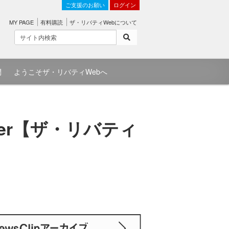
ご支援のお願い
ログイン
MY PAGE
有料購読
ザ・リバティWebについて
問
ようこそザ・リバティWebへ
er【ザ・リバティ