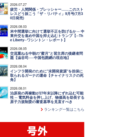
2026.07.27
疲労・人間関係・プレッシャー……このスト
レスどう抜こう「ザ・リバティ」9月号(7月3
0日発売)
2026.08.03
米中間選挙に向けて選挙不正を防げるか ─ 中
東外交を進め中国を抑え込むトランプ【─Th
e Liberty─ワシントン・レポート】
2026.08.05
交流重ねる中朝の"蜜月"と習主席の後継者問
題【澁谷司──中国包囲網の現在地】
2026.08.04
インフラ開発のために"未開発資源"を担保に
取られるガーナの運命【チャイナリスクの死
角】
2026.08.01
泊原発の再稼動が27年末以降にずれ込む可能
性 ─ 電気料金を押し上げ、物価高を助長する
原子力規制委の審査基準を見直すべき
ランキング一覧はこちら