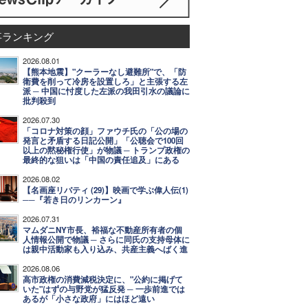
事ランキング
2026.08.01
【熊本地震】"クーラーなし避難所"で、「防
衛費を削って冷房を設置しろ」と主張する左
派 ─ 中国に忖度した左派の我田引水の議論に
批判殺到
2026.07.30
「コロナ対策の顔」ファウチ氏の「公の場の
発言と矛盾する日記公開」「公聴会で100回
以上の黙秘権行使」が物議 ─ トランプ政権の
最終的な狙いは「中国の責任追及」にある
2026.08.02
【名画座リバティ (29)】映画で学ぶ偉人伝(1)
──『若き日のリンカーン』
2026.07.31
マムダニNY市長、裕福な不動産所有者の個
人情報公開で物議 ─ さらに同氏の支持母体に
は親中活動家も入り込み、共産主義へばく進
2026.08.06
高市政権の消費減税決定に、"公約に掲げて
いた"はずの与野党が猛反発 ─ 一歩前進では
あるが「小さな政府」にはほど遠い