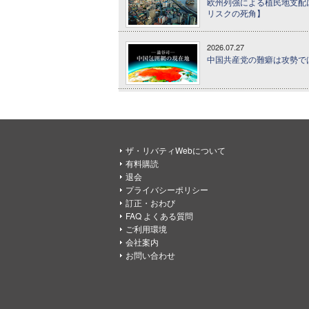
欧州列強による植民地支配
リスクの死角】
2026.07.27
中国共産党の難癖は攻勢で
ザ・リバティWebについて
有料購読
退会
プライバシーポリシー
訂正・おわび
FAQ よくある質問
ご利用環境
会社案内
お問い合わせ