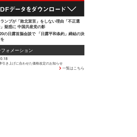
トランプが「敗北宣言」をしない理由「不正選
」疑惑に 中国共産党の影
20の日露首脳会談で 「日露平和条約」締結の決
断を
ンフォメーション
0.18
率引き上げに合わせた価格改定のお知らせ
一覧はこちら