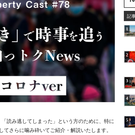
記
1
2
3
4
」「読み逃してしまった」という方のために、特に
5
してさらに噛み砕いてご紹介・解説いたします。