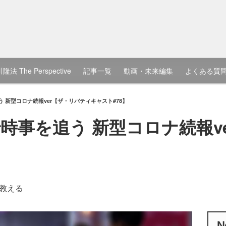
隆法 The Perspective
記事一覧
動画・未来編集
よくある質
 新型コロナ続報ver【ザ・リバティキャスト#78】
時事を追う 新型コロナ続報v
教える