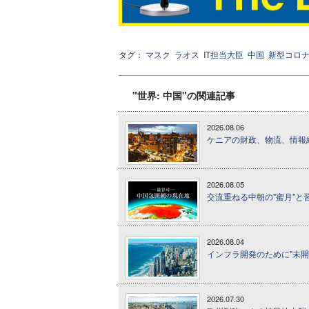
タグ：
マスク
ラオス
IT担当大臣
中国
新型コロ
"世界: 中国"の関連記事
2026.08.06
ケニアの財政、物流、情報
2026.08.05
交流重ねる中朝の"蜜月"
2026.08.04
インフラ開発のために"未
2026.07.30