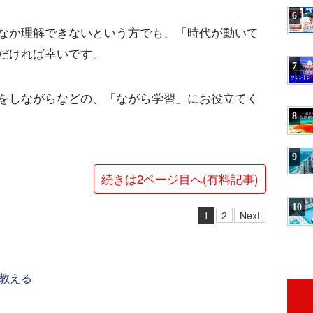
6
なか理解できないという方でも、「時代が動いて
だければ幸いです。
7
をしながらなどの、「ながら学習」にお役立てく
8
9
続きは2ページ目へ(有料記事)
10
1
2
Next
教える