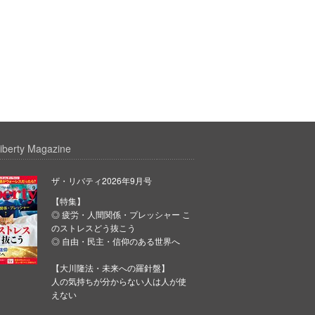
iberty Magazine
ザ・リバティ2026年9月号
【特集】
◎ 疲労・人間関係・プレッシャー こ
のストレスどう抜こう
◎ 自由・民主・信仰のある世界へ
【大川隆法・未来への羅針盤】
人の気持ちが分からない人は人が使
えない