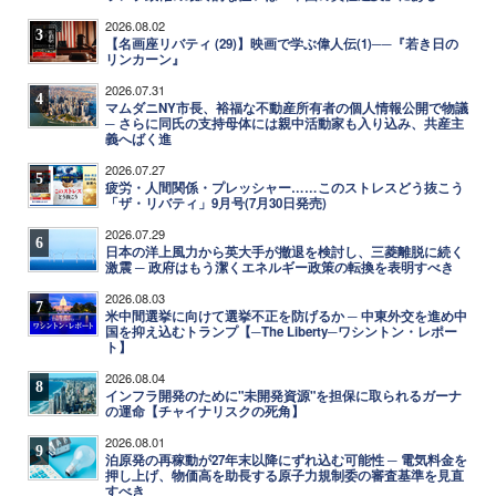
2026.08.02
3
【名画座リバティ (29)】映画で学ぶ偉人伝(1)──『若き日の
リンカーン』
2026.07.31
4
マムダニNY市長、裕福な不動産所有者の個人情報公開で物議
─ さらに同氏の支持母体には親中活動家も入り込み、共産主
義へばく進
2026.07.27
5
疲労・人間関係・プレッシャー……このストレスどう抜こう
「ザ・リバティ」9月号(7月30日発売)
2026.07.29
6
日本の洋上風力から英大手が撤退を検討し、三菱離脱に続く
激震 ─ 政府はもう潔くエネルギー政策の転換を表明すべき
2026.08.03
7
米中間選挙に向けて選挙不正を防げるか ─ 中東外交を進め中
国を抑え込むトランプ【─The Liberty─ワシントン・レポー
ト】
2026.08.04
8
インフラ開発のために"未開発資源"を担保に取られるガーナ
の運命【チャイナリスクの死角】
2026.08.01
9
泊原発の再稼動が27年末以降にずれ込む可能性 ─ 電気料金を
押し上げ、物価高を助長する原子力規制委の審査基準を見直
すべき