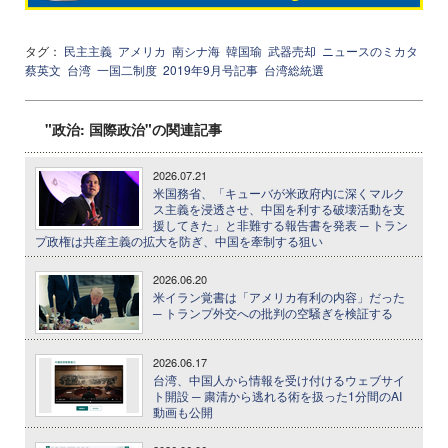
タグ：
民主主義
アメリカ
南シナ海
韓国瑜
武器売却
ニュースのミカタ
蔡英文
台湾
一国二制度
2019年9月号記事
台湾総統選
"政治: 国際政治"の関連記事
2026.07.21
米国務省、「キューバが米政府内に深くマルク
ス主義を浸透させ、中国を利する破壊活動を支
援してきた」と非難する報告書を発表 ─ トラン
プ政権は共産主義の拡大を防ぎ、中国を牽制する狙い
2026.06.20
米イラン覚書は「アメリカ有利の内容」だった
─ トランプ外交への批判の空騒ぎを検証する
2026.06.17
台湾、中国人から情報を受け付けるウェブサイ
ト開設 ─ 粛清から逃れる術を扱った1分間のAI
動画も公開