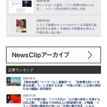
2026.06.06
米シンクタンク論文「イラン戦争の終わらせ
方」、トランプ氏がSNSで共有し注目
2026.05.22
トランプ政権がキューバのカストロ元議長の起
訴で圧力を強化 ─ 中南米と中間選挙を押さえ、
中国を追い込む狙い
記事ランキング
2026.08.01
1
【熊本地震】"クーラーなし避難所"で、「防衛費を削って冷
房を設置しろ」と主張する左派 ─ 中国に忖度した左派の我田
引水の議論に批判殺到
2026.07.30
2
「コロナ対策の顔」ファウチ氏の「公の場の発言と矛盾する
日記公開」「公聴会で100回以上の黙秘権行使」が物議 ─ ト
ランプ政権の最終的な狙いは「中国の責任追及」にある