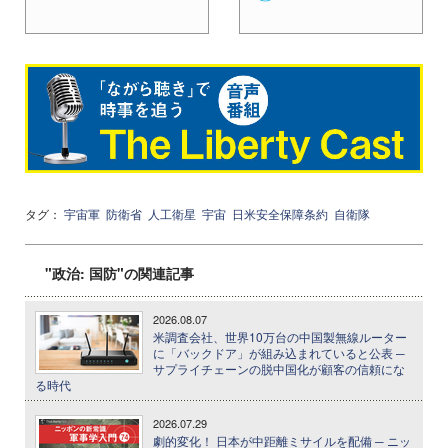
タグ：
宇宙軍
防衛省
人工衛星
宇宙
日米安全保障条約
自衛隊
"政治: 国防"の関連記事
2026.08.07
米調査会社、世界10万台の中国製無線ルーター
に「バックドア」が組み込まれていると公表 ─
サプライチェーンの脱中国化が顧客の信頼にな
る時代
2026.07.29
劇的変化！ 日本が中距離ミサイルを配備 ─ ニッ