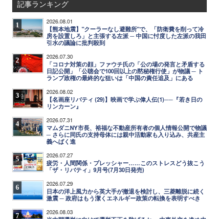
記事ランキング
2026.08.01
1
【熊本地震】"クーラーなし避難所"で、「防衛費を削って冷
房を設置しろ」と主張する左派 ─ 中国に忖度した左派の我田
引水の議論に批判殺到
2026.07.30
2
「コロナ対策の顔」ファウチ氏の「公の場の発言と矛盾する
日記公開」「公聴会で100回以上の黙秘権行使」が物議 ─ ト
ランプ政権の最終的な狙いは「中国の責任追及」にある
2026.08.02
3
【名画座リバティ (29)】映画で学ぶ偉人伝(1)──『若き日の
リンカーン』
2026.07.31
4
マムダニNY市長、裕福な不動産所有者の個人情報公開で物議
─ さらに同氏の支持母体には親中活動家も入り込み、共産主
義へばく進
2026.07.27
5
疲労・人間関係・プレッシャー……このストレスどう抜こう
「ザ・リバティ」9月号(7月30日発売)
2026.07.29
6
日本の洋上風力から英大手が撤退を検討し、三菱離脱に続く
激震 ─ 政府はもう潔くエネルギー政策の転換を表明すべき
2026.08.03
7