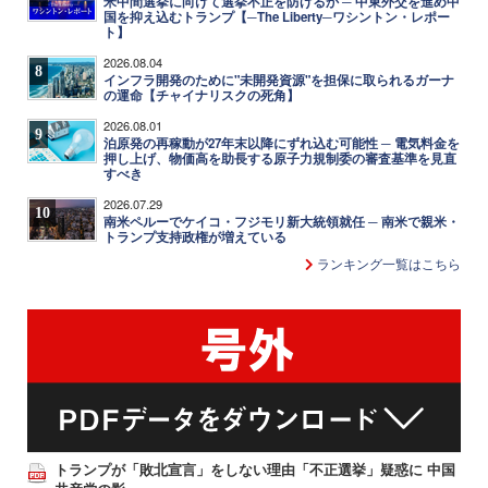
米中間選挙に向けて選挙不正を防げるか ─ 中東外交を進め中
国を抑え込むトランプ【─The Liberty─ワシントン・レポー
ト】
2026.08.04
8
インフラ開発のために"未開発資源"を担保に取られるガーナ
の運命【チャイナリスクの死角】
2026.08.01
9
泊原発の再稼動が27年末以降にずれ込む可能性 ─ 電気料金を
押し上げ、物価高を助長する原子力規制委の審査基準を見直
すべき
2026.07.29
10
南米ペルーでケイコ・フジモリ新大統領就任 ─ 南米で親米・
トランプ支持政権が増えている
ランキング一覧はこちら
トランプが「敗北宣言」をしない理由「不正選挙」疑惑に 中国