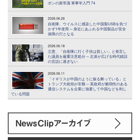
ポンの新常識 軍事学入門 74
2026.06.26
自衛隊、ウイルスに感染した中国製USBを気づ
かず1年使用 ─ 身近にあふれる中国製品が安全
保障の穴となる
2026.06.18
立憲、「自衛隊に行く子供は貧しい」と発言し
た議員を厳重注意処分 ─ 左派が広げる時代錯誤
の言説に過ぎない
2026.06.11
「イギリスが中国のように振る舞っている」と
トランプ大統領が非難 ─ 英政府が脆弱性のある
通信システムを企業に強要して中国などを利し
ている問題