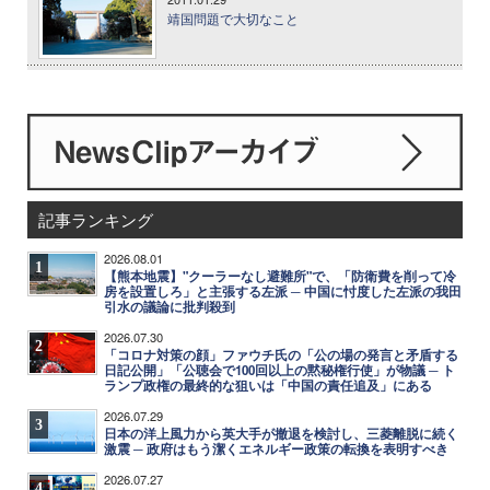
靖国問題で大切なこと
記事ランキング
2026.08.01
1
【熊本地震】"クーラーなし避難所"で、「防衛費を削って冷
房を設置しろ」と主張する左派 ─ 中国に忖度した左派の我田
引水の議論に批判殺到
2026.07.30
2
「コロナ対策の顔」ファウチ氏の「公の場の発言と矛盾する
日記公開」「公聴会で100回以上の黙秘権行使」が物議 ─ ト
ランプ政権の最終的な狙いは「中国の責任追及」にある
2026.07.29
3
日本の洋上風力から英大手が撤退を検討し、三菱離脱に続く
激震 ─ 政府はもう潔くエネルギー政策の転換を表明すべき
2026.07.27
4