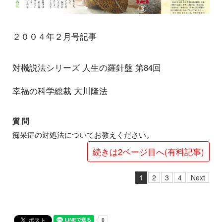
２００４年２月号記事
対機説法シリーズ 人生の羅針盤 第84回
幸福の科学総裁 大川隆法
質 問
痴呆症の対処法についてお教えください。
続きは2ページ目へ(有料記事)
1
2
3
4
Next