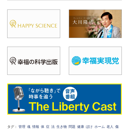
タグ：
管理
魂
情報
体
症
法
生き物
問題
健康
ぼけ
ホーム
老人
傷