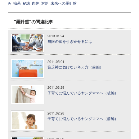
み
痴呆
秘訣
肉体
対処
未来への羅針盤
"羅針盤"の関連記事
2013.01.24
無限の富を引き寄せるには
2011.05.01
貧乏神に負けない考え方（前編）
2011.03.29
子育てに悩んでいるヤングママへ（後編）
2011.02.28
子育てに悩んでいるヤングママへ（前編）
2011.01.29