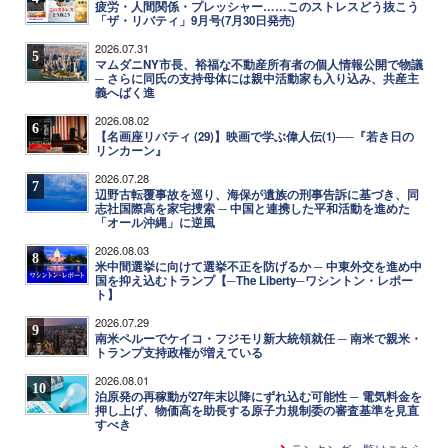
疲労・人間関係・プレッシャー……このストレスどう抜こう
「ザ・リバティ」9月号(7月30日発売)
2026.07.31
5
マムダニNY市長、裕福な不動産所有者の個人情報公開で物議
─ さらに同氏の支持母体には親中活動家も入り込み、共産主
義へばく進
2026.08.02
6
【名画座リバティ (29)】映画で学ぶ偉人伝(1)──『若き日の
リンカーン』
2026.07.28
7
辺野古転覆事故を巡り、海保が遺族の刑事告訴に基づき、同
志社国際高を家宅捜索 ─ 中国と連携した平和活動を進めた
「オール沖縄」に逆風
2026.08.03
8
米中間選挙に向けて選挙不正を防げるか ─ 中東外交を進め中
国を抑え込むトランプ【─The Liberty─ワシントン・レポー
ト】
2026.07.29
9
南米ペルーでケイコ・フジモリ新大統領就任 ─ 南米で親米・
トランプ支持政権が増えている
2026.08.01
10
泊原発の再稼動が27年末以降にずれ込む可能性 ─ 電気料金を
押し上げ、物価高を助長する原子力規制委の審査基準を見直
すべき