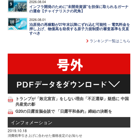
2026.08.04
9
インフラ開発のために"未開発資源"を担保に取られるガーナ
の運命【チャイナリスクの死角】
2026.08.01
10
泊原発の再稼動が27年末以降にずれ込む可能性 ─ 電気料金を
押し上げ、物価高を助長する原子力規制委の審査基準を見直
すべき
ランキング一覧はこちら
トランプが「敗北宣言」をしない理由「不正選挙」疑惑に 中国
共産党の影
G20の日露首脳会談で 「日露平和条約」締結の決断を
インフォメーション
2019.10.18
消費税率引き上げに合わせた価格改定のお知らせ