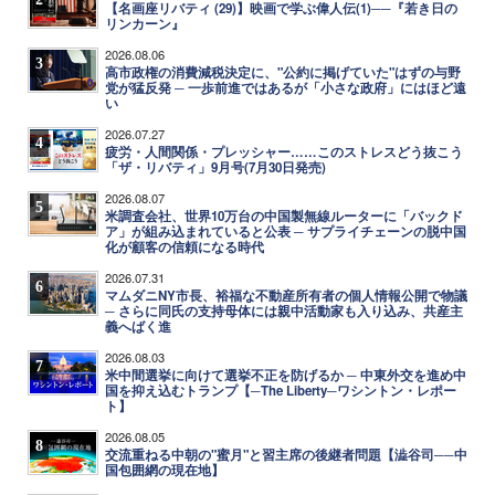
【名画座リバティ (29)】映画で学ぶ偉人伝(1)──『若き日の
リンカーン』
2026.08.06
3
高市政権の消費減税決定に、"公約に掲げていた"はずの与野
党が猛反発 ─ 一歩前進ではあるが「小さな政府」にはほど遠
い
2026.07.27
4
疲労・人間関係・プレッシャー……このストレスどう抜こう
「ザ・リバティ」9月号(7月30日発売)
2026.08.07
5
米調査会社、世界10万台の中国製無線ルーターに「バックド
ア」が組み込まれていると公表 ─ サプライチェーンの脱中国
化が顧客の信頼になる時代
2026.07.31
6
マムダニNY市長、裕福な不動産所有者の個人情報公開で物議
─ さらに同氏の支持母体には親中活動家も入り込み、共産主
義へばく進
2026.08.03
7
米中間選挙に向けて選挙不正を防げるか ─ 中東外交を進め中
国を抑え込むトランプ【─The Liberty─ワシントン・レポー
ト】
2026.08.05
8
交流重ねる中朝の"蜜月"と習主席の後継者問題【澁谷司──中
国包囲網の現在地】