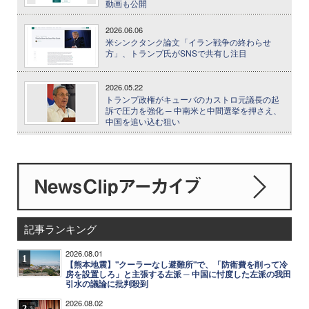
動画も公開
2026.06.06
米シンクタンク論文「イラン戦争の終わらせ
方」、トランプ氏がSNSで共有し注目
2026.05.22
トランプ政権がキューバのカストロ元議長の起
訴で圧力を強化 ─ 中南米と中間選挙を押さえ、
中国を追い込む狙い
記事ランキング
2026.08.01
1
【熊本地震】"クーラーなし避難所"で、「防衛費を削って冷
房を設置しろ」と主張する左派 ─ 中国に忖度した左派の我田
引水の議論に批判殺到
2026.08.02
2