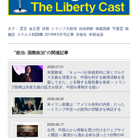
タグ：
霊言
金正恩
決裂
トランプ大統領
自由朝鮮
独裁国家
守護霊
核
施設
ステルス戦闘機
2019年5月号記事
非核化
米朝会談
"政治: 国際政治"の関連記事
2026.07.21
米国務省、「キューバが米政府内に深くマルク
ス主義を浸透させ、中国を利する破壊活動を支
援してきた」と非難する報告書を発表 ─ トラン
プ政権は共産主義の拡大を防ぎ、中国を牽制する狙い
2026.06.20
米イラン覚書は「アメリカ有利の内容」だった
─ トランプ外交への批判の空騒ぎを検証する
2026.06.17
台湾、中国人から情報を受け付けるウェブサイ
ト開設 ─ 粛清から逃れる術を扱った1分間のAI