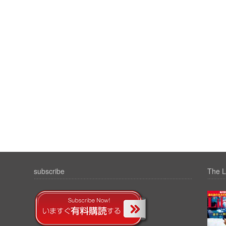
subscribe
The L