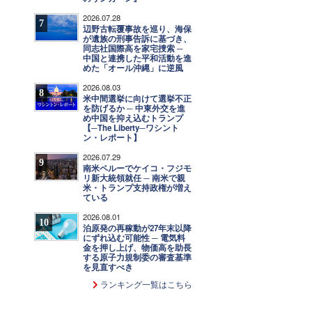
2026.07.28
7
辺野古転覆事故を巡り、海保
が遺族の刑事告訴に基づき、
同志社国際高を家宅捜索 ─
中国と連携した平和活動を進
めた「オール沖縄」に逆風
2026.08.03
8
米中間選挙に向けて選挙不正
を防げるか ─ 中東外交を進
め中国を抑え込むトランプ
【─The Liberty─ワシント
ン・レポート】
2026.07.29
9
南米ペルーでケイコ・フジモ
リ新大統領就任 ─ 南米で親
米・トランプ支持政権が増え
ている
2026.08.01
10
泊原発の再稼動が27年末以降
にずれ込む可能性 ─ 電気料
金を押し上げ、物価高を助長
する原子力規制委の審査基準
を見直すべき
ランキング一覧はこちら