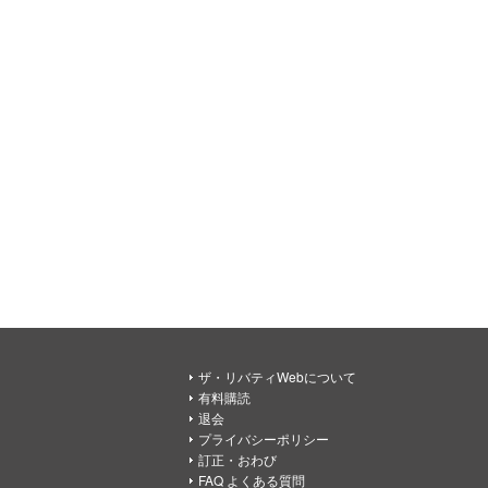
ザ・リバティWebについて
有料購読
退会
プライバシーポリシー
訂正・おわび
FAQ よくある質問