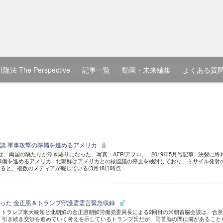
隆法 The Perspective
記事一覧
動画・未来編集
よくある質
談 軍事攻撃の準備を進めるアメリカ
は、両国の隔たりが浮き彫りになった。写真：AFP/アフロ。 2019年5月号記事 決裂に終
準備を進めるアメリカ 北朝鮮はアメリカとの核協議の停止を検討しており、ミサイル発射
と、複数のメディアが報じている(3月18日時点...
った 金正恩＆トランプ守護霊霊言緊急収録
 トランプ米大統領と北朝鮮の金正恩朝鮮労働党委員長による2回目の米朝首脳会談は、合
 引き続き交渉を進めていく考えを示しているトランプ氏だが、両首脳の間に溝があること