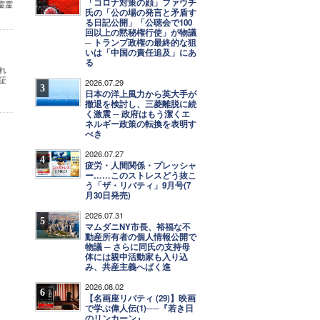
「コロナ対策の顔」ファウチ
霊霊
氏の「公の場の発言と矛盾す
る日記公開」「公聴会で100
回以上の黙秘権行使」が物議
─ トランプ政権の最終的な狙
いは「中国の責任追及」にあ
る
され
証
2026.07.29
3
日本の洋上風力から英大手が
撤退を検討し、三菱離脱に続
く激震 ─ 政府はもう潔くエ
ネルギー政策の転換を表明す
べき
2026.07.27
4
疲労・人間関係・プレッシャ
ー……このストレスどう抜こ
う「ザ・リバティ」9月号(7
月30日発売)
2026.07.31
5
マムダニNY市長、裕福な不
動産所有者の個人情報公開で
物議 ─ さらに同氏の支持母
体には親中活動家も入り込
み、共産主義へばく進
2026.08.02
6
【名画座リバティ (29)】映画
で学ぶ偉人伝(1)──『若き日
のリンカーン』