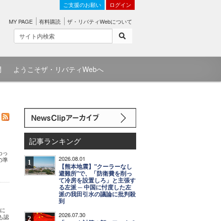
ご支援のお願い
ログイン
MY PAGE
有料購読
ザ・リバティWebについて
問
ようこそザ・リバティWebへ
記事ランキング
わっ
2026.08.01
の準
1
【熊本地震】"クーラーなし
避難所"で、「防衛費を削っ
て冷房を設置しろ」と主張す
る左派 ─ 中国に忖度した左
派の我田引水の議論に批判殺
到
意に
2026.07.30
も認
2