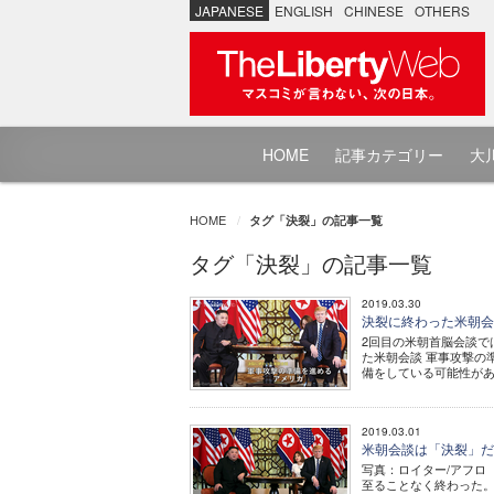
JAPANESE
ENGLISH
CHINESE
OTHERS
HOME
記事カテゴリー
大川
HOME
タグ「決裂」の記事一覧
タグ「決裂」の記事一覧
2019.03.30
決裂に終わった米朝会
2回目の米朝首脳会談で
た米朝会談 軍事攻撃の
備をしている可能性がある
2019.03.01
米朝会談は「決裂」だ
写真：ロイター/アフロ
至ることなく終わった。