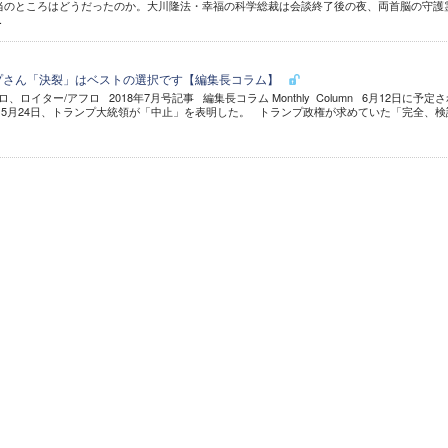
当のところはどうだったのか。大川隆法・幸福の科学総裁は会談終了後の夜、両首脳の守護
.
プさん「決裂」はベストの選択です【編集長コラム】
ロ、ロイター/アフロ 2018年7月号記事 編集長コラム Monthly Column 6月12日に予定
5月24日、トランプ大統領が「中止」を表明した。 トランプ政権が求めていた「完全、検