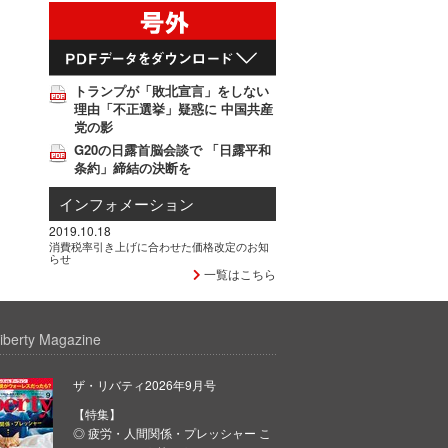
トランプが「敗北宣言」をしない
理由「不正選挙」疑惑に 中国共産
党の影
G20の日露首脳会談で 「日露平和
条約」締結の決断を
インフォメーション
2019.10.18
消費税率引き上げに合わせた価格改定のお知
らせ
一覧はこちら
iberty Magazine
ザ・リバティ2026年9月号
【特集】
◎ 疲労・人間関係・プレッシャー こ