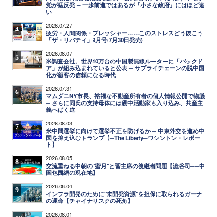
党が猛反発 ─ 一歩前進ではあるが「小さな政府」にはほど遠
い
2026.07.27
4
疲労・人間関係・プレッシャー……このストレスどう抜こう
「ザ・リバティ」9月号(7月30日発売)
2026.08.07
5
米調査会社、世界10万台の中国製無線ルーターに「バックド
ア」が組み込まれていると公表 ─ サプライチェーンの脱中国
化が顧客の信頼になる時代
2026.07.31
6
マムダニNY市長、裕福な不動産所有者の個人情報公開で物議
─ さらに同氏の支持母体には親中活動家も入り込み、共産主
義へばく進
2026.08.03
7
米中間選挙に向けて選挙不正を防げるか ─ 中東外交を進め中
国を抑え込むトランプ【─The Liberty─ワシントン・レポー
ト】
2026.08.05
8
交流重ねる中朝の"蜜月"と習主席の後継者問題【澁谷司──中
国包囲網の現在地】
2026.08.04
9
インフラ開発のために"未開発資源"を担保に取られるガーナ
の運命【チャイナリスクの死角】
2026.08.01