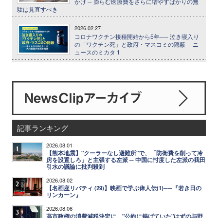
かけ ─ 膨らむ医療費をさらに増やすばかりの無
駄は見直すべき
2026.02.27
コロナワクチン接種開始から5年── 泣き寝入り
の「ワクチン死」と政府・マスコミの隠蔽 ─ ニ
ュースのミカタ 1
記事ランキング
2026.08.01
1
【熊本地震】"クーラーなし避難所"で、「防衛費を削って冷
房を設置しろ」と主張する左派 ─ 中国に忖度した左派の我田
引水の議論に批判殺到
2026.08.02
2
【名画座リバティ (29)】映画で学ぶ偉人伝(1)──『若き日の
リンカーン』
2026.08.06
3
高市政権の消費減税決定に、"公約に掲げていた"はずの与野