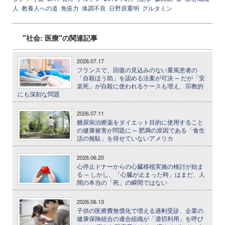
人
教養人への道
免疫力
体調不良
日野原重明
グルタミン
"社会: 医療"の関連記事
2026.07.17
フランスで、回復の見込みのない重篤患者の
「自殺ほう助」を認める法案が可決 ─ だが「安
楽死」が自殺に使われるケースも増え、宗教的
にも深刻な問題
2026.07.11
糖尿病治療薬をダイエット目的に使用すること
の健康被害が問題に ─ 肥満の原因である「食生
活の無駄」を排せていないアメリカ
2026.06.20
心停止ドナーからの心臓移植実施の検討が始ま
る ─ しかし、「心臓が止まった時」はまだ、人
間の本当の「死」の瞬間ではない
2026.06.13
子供の医療費無償化で増える過剰受診、企業の
健康保険組合の連合組織が「適切利用」を呼び