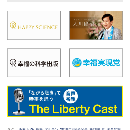
タグ：
小麦
EPA
長寿
グルテン
2018年8月号記事
森口朗
食
著名知識