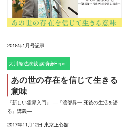
2018年1月号記事
大川隆法総裁 講演会Report
あの世の存在を信じて生きる
意味
『新しい霊界入門』 ―『渡部昇一 死後の生活を語
る』講義―
2017年11月12日 東京正心館