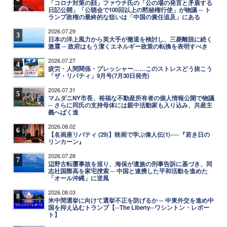
「コロナ対策の顔」ファウチ氏の「公の場の発言と矛盾する
日記公開」「公聴会で100回以上の黙秘権行使」が物議 ─ ト
ランプ政権の最終的な狙いは「中国の責任追及」にある
2026.07.29
3
日本の洋上風力から英大手が撤退を検討し、三菱離脱に続く
激震 ─ 政府はもう潔くエネルギー政策の転換を表明すべき
2026.07.27
4
疲労・人間関係・プレッシャー……このストレスどう抜こう
「ザ・リバティ」9月号(7月30日発売)
2026.07.31
5
マムダニNY市長、裕福な不動産所有者の個人情報公開で物議
─ さらに同氏の支持母体には親中活動家も入り込み、共産主
義へばく進
2026.08.02
6
【名画座リバティ (29)】映画で学ぶ偉人伝(1)──『若き日の
リンカーン』
2026.07.28
7
辺野古転覆事故を巡り、海保が遺族の刑事告訴に基づき、同
志社国際高を家宅捜索 ─ 中国と連携した平和活動を進めた
「オール沖縄」に逆風
2026.08.03
8
米中間選挙に向けて選挙不正を防げるか ─ 中東外交を進め中
国を抑え込むトランプ【─The Liberty─ワシントン・レポー
ト】