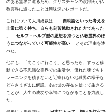
のある霊界に還るため、クリスチャンの渡部氏が仏
教霊界に還ったことは興味深いレポートだ。
これについて大川総裁は、「
自助論といった考えを
非常に強く持ち、自らも刻苦勉励された方であった
」「
セルフ・ヘルプ型の思想を持つと仏教霊界のほ
うにつながっていく可能性が高い
」とその理由を述
べた。
他にも、「向こうに行こう」と思ったら、すっと移
動できる不思議な霊界での生活や、優れた魂でもト
レーニングを積まないと近寄れない地獄界の様子な
どをさまざまに解説。あの世の存在を信じて生きる
ことが、人生の成功や幸福につながることを力説し
た。
最後に大川総裁は、「
日本にとって、輝ける灯火で