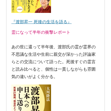
『渡部昇一 死後の生活を語る』
霊になって半年の衝撃レポート
あの世に還って半年後、渡部氏の霊が霊界の
不思議な生活や生前に親交が深かった評論家
らとの交流について語った。死後すぐの霊言
と読み比べると、個性は一貫しながらも雰囲
気の違いがよく分かる。