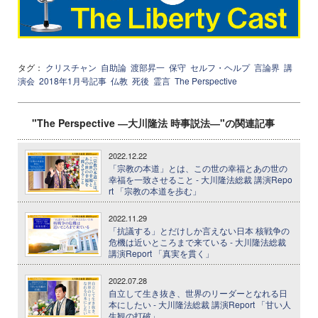
タグ：
クリスチャン
自助論
渡部昇一
保守
セルフ・ヘルプ
言論界
講
演会
2018年1月号記事
仏教
死後
霊言
The Perspective
"The Perspective ―大川隆法 時事説法―"の関連記事
2022.12.22
「宗教の本道」とは、この世の幸福とあの世の
幸福を一致させること - 大川隆法総裁 講演Repo
rt 「宗教の本道を歩む」
2022.11.29
「抗議する」とだけしか言えない日本 核戦争の
危機は近いところまで来ている - 大川隆法総裁
講演Report 「真実を貫く」
2022.07.28
自立して生き抜き、世界のリーダーとなれる日
本にしたい - 大川隆法総裁 講演Report 「甘い人
生観の打破」