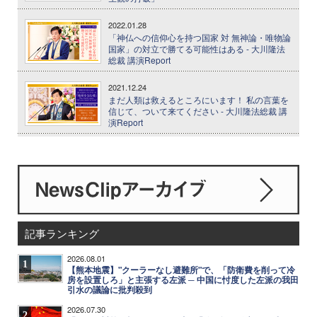
2022.01.28
「神仏への信仰心を持つ国家 対 無神論・唯物論
国家」の対立で勝てる可能性はある - 大川隆法
総裁 講演Report
2021.12.24
まだ人類は救えるところにいます！ 私の言葉を
信じて、ついて来てください - 大川隆法総裁 講
演Report
記事ランキング
2026.08.01
1
【熊本地震】"クーラーなし避難所"で、「防衛費を削って冷
房を設置しろ」と主張する左派 ─ 中国に忖度した左派の我田
引水の議論に批判殺到
2026.07.30
2