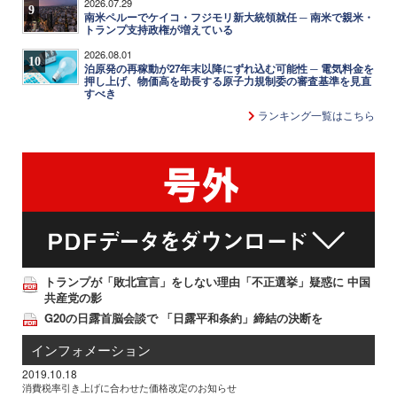
2026.07.29
9
南米ペルーでケイコ・フジモリ新大統領就任 ─ 南米で親米・
トランプ支持政権が増えている
2026.08.01
10
泊原発の再稼動が27年末以降にずれ込む可能性 ─ 電気料金を
押し上げ、物価高を助長する原子力規制委の審査基準を見直
すべき
ランキング一覧はこちら
トランプが「敗北宣言」をしない理由「不正選挙」疑惑に 中国
共産党の影
G20の日露首脳会談で 「日露平和条約」締結の決断を
インフォメーション
2019.10.18
消費税率引き上げに合わせた価格改定のお知らせ