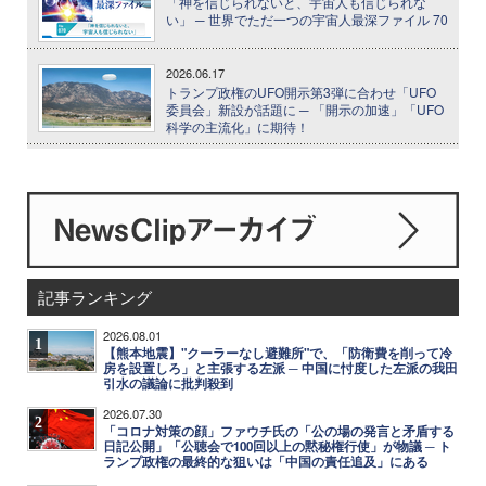
「神を信じられないと、宇宙人も信じられな
い」 ─ 世界でただ一つの宇宙人最深ファイル 70
2026.06.17
トランプ政権のUFO開示第3弾に合わせ「UFO
委員会」新設が話題に ─ 「開示の加速」「UFO
科学の主流化」に期待！
記事ランキング
2026.08.01
1
【熊本地震】"クーラーなし避難所"で、「防衛費を削って冷
房を設置しろ」と主張する左派 ─ 中国に忖度した左派の我田
引水の議論に批判殺到
2026.07.30
2
「コロナ対策の顔」ファウチ氏の「公の場の発言と矛盾する
日記公開」「公聴会で100回以上の黙秘権行使」が物議 ─ ト
ランプ政権の最終的な狙いは「中国の責任追及」にある