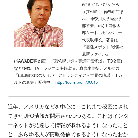
(やまぐち・びんたろ
う)1966年、徳島市生ま
れ。神奈川大学経済学
部卒業。(株)山口敏太
郎タートルカンパニー
代表取締役。著書は
『霊怪スポット 戦慄の
最新ファイル』
(KAWADE夢文庫)、『恐怖呪い姫～実話狂気怪談』(TO文庫)
など多数。TV、ラジオに多数出演。真言宗信徒。メルマガ
「山口敏太郎のサイバーアトランティア～世界の陰謀・オカ
ルトの真実」配信中。
http://foomii.com/00015
近年、アメリカなどを中心に、これまで秘密にされ
てきたUFO情報が開示されつつある。これはインタ
ーネットが発達して情報が取れるようになったこと
と、あらゆる人が情報発信できるようになったおか