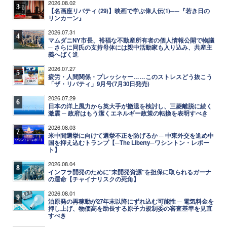
2026.08.02
3
【名画座リバティ (29)】映画で学ぶ偉人伝(1)──『若き日の
リンカーン』
2026.07.31
4
マムダニNY市長、裕福な不動産所有者の個人情報公開で物議
─ さらに同氏の支持母体には親中活動家も入り込み、共産主
義へばく進
2026.07.27
5
疲労・人間関係・プレッシャー……このストレスどう抜こう
「ザ・リバティ」9月号(7月30日発売)
2026.07.29
6
日本の洋上風力から英大手が撤退を検討し、三菱離脱に続く
激震 ─ 政府はもう潔くエネルギー政策の転換を表明すべき
2026.08.03
7
米中間選挙に向けて選挙不正を防げるか ─ 中東外交を進め中
国を抑え込むトランプ【─The Liberty─ワシントン・レポー
ト】
2026.08.04
8
インフラ開発のために"未開発資源"を担保に取られるガーナ
の運命【チャイナリスクの死角】
2026.08.01
9
泊原発の再稼動が27年末以降にずれ込む可能性 ─ 電気料金を
押し上げ、物価高を助長する原子力規制委の審査基準を見直
すべき