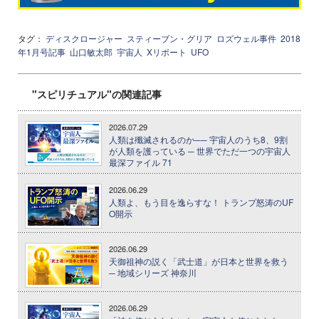
タグ：
ディスクロージャー
スティーブン・グリア
ロズウェル事件
2018
年1月号記事
山口敏太郎
宇宙人
Xリポート
UFO
"スピリチュアル"の関連記事
2026.07.29
人類は殲滅されるのか── 宇宙人のうち8、9割
が人類を護っている ─ 世界でただ一つの宇宙人
最深ファイル 71
2026.06.29
人類よ、もう目を逸らすな！ トランプ怒涛のUF
O開示
2026.06.29
天御祖神の説く「武士道」が日本と世界を救う
─ 地域シリーズ 神奈川
2026.06.29