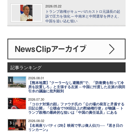
2026.05.22
トランプ政権がキューバのカストロ元議長の起
訴で圧力を強化 ─ 中南米と中間選挙を押さえ、
中国を追い込む狙い
記事ランキング
2026.08.01
1
【熊本地震】"クーラーなし避難所"で、「防衛費を削って冷
房を設置しろ」と主張する左派 ─ 中国に忖度した左派の我田
引水の議論に批判殺到
2026.07.30
2
「コロナ対策の顔」ファウチ氏の「公の場の発言と矛盾する
日記公開」「公聴会で100回以上の黙秘権行使」が物議 ─ ト
ランプ政権の最終的な狙いは「中国の責任追及」にある
2026.08.02
3
【名画座リバティ (29)】映画で学ぶ偉人伝(1)──『若き日の
リンカーン』