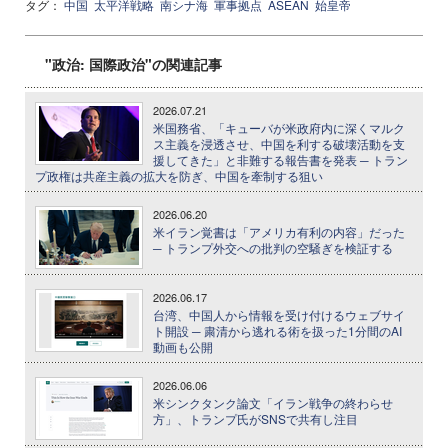
タグ：
中国
太平洋戦略
南シナ海
軍事拠点
ASEAN
始皇帝
"政治: 国際政治"の関連記事
2026.07.21
米国務省、「キューバが米政府内に深くマルク
ス主義を浸透させ、中国を利する破壊活動を支
援してきた」と非難する報告書を発表 ─ トラン
プ政権は共産主義の拡大を防ぎ、中国を牽制する狙い
2026.06.20
米イラン覚書は「アメリカ有利の内容」だった
─ トランプ外交への批判の空騒ぎを検証する
2026.06.17
台湾、中国人から情報を受け付けるウェブサイ
ト開設 ─ 粛清から逃れる術を扱った1分間のAI
動画も公開
2026.06.06
米シンクタンク論文「イラン戦争の終わらせ
方」、トランプ氏がSNSで共有し注目