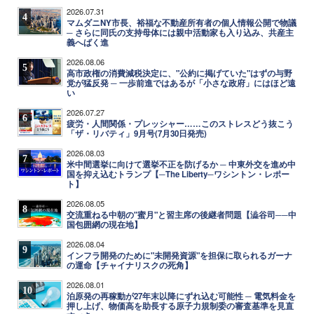
2026.07.31
4
マムダニNY市長、裕福な不動産所有者の個人情報公開で物議
─ さらに同氏の支持母体には親中活動家も入り込み、共産主
義へばく進
2026.08.06
5
高市政権の消費減税決定に、"公約に掲げていた"はずの与野
党が猛反発 ─ 一歩前進ではあるが「小さな政府」にはほど遠
い
2026.07.27
6
疲労・人間関係・プレッシャー……このストレスどう抜こう
「ザ・リバティ」9月号(7月30日発売)
2026.08.03
7
米中間選挙に向けて選挙不正を防げるか ─ 中東外交を進め中
国を抑え込むトランプ【─The Liberty─ワシントン・レポー
ト】
2026.08.05
8
交流重ねる中朝の"蜜月"と習主席の後継者問題【澁谷司──中
国包囲網の現在地】
2026.08.04
9
インフラ開発のために"未開発資源"を担保に取られるガーナ
の運命【チャイナリスクの死角】
2026.08.01
10
泊原発の再稼動が27年末以降にずれ込む可能性 ─ 電気料金を
押し上げ、物価高を助長する原子力規制委の審査基準を見直