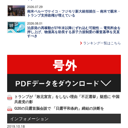
2026.07.29
9
南米ペルーでケイコ・フジモリ新大統領就任 ─ 南米で親米・
トランプ支持政権が増えている
2026.08.01
10
泊原発の再稼動が27年末以降にずれ込む可能性 ─ 電気料金を
押し上げ、物価高を助長する原子力規制委の審査基準を見直
すべき
ランキング一覧はこちら
トランプが「敗北宣言」をしない理由「不正選挙」疑惑に 中国
共産党の影
G20の日露首脳会談で 「日露平和条約」締結の決断を
インフォメーション
2019.10.18