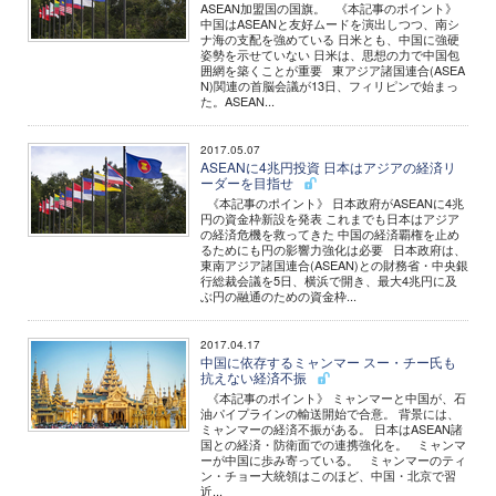
ASEAN加盟国の国旗。 《本記事のポイント》
中国はASEANと友好ムードを演出しつつ、南シ
ナ海の支配を強めている 日米とも、中国に強硬
姿勢を示せていない 日米は、思想の力で中国包
囲網を築くことが重要 東アジア諸国連合(ASEA
N)関連の首脳会議が13日、フィリピンで始まっ
た。ASEAN...
2017.05.07
ASEANに4兆円投資 日本はアジアの経済リ
ーダーを目指せ
《本記事のポイント》 日本政府がASEANに4兆
円の資金枠新設を発表 これまでも日本はアジア
の経済危機を救ってきた 中国の経済覇権を止め
るためにも円の影響力強化は必要 日本政府は、
東南アジア諸国連合(ASEAN)との財務省・中央銀
行総裁会議を5日、横浜で開き、最大4兆円に及
ぶ円の融通のための資金枠...
2017.04.17
中国に依存するミャンマー スー・チー氏も
抗えない経済不振
《本記事のポイント》 ミャンマーと中国が、石
油パイプラインの輸送開始で合意。 背景には、
ミャンマーの経済不振がある。 日本はASEAN諸
国との経済・防衛面での連携強化を。 ミャンマ
ーが中国に歩み寄っている。 ミャンマーのティ
ン・チョー大統領はこのほど、中国・北京で習
近...