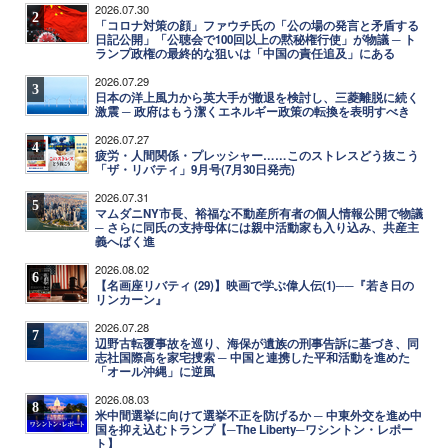
2026.07.30
2
「コロナ対策の顔」ファウチ氏の「公の場の発言と矛盾する
日記公開」「公聴会で100回以上の黙秘権行使」が物議 ─ ト
ランプ政権の最終的な狙いは「中国の責任追及」にある
2026.07.29
3
日本の洋上風力から英大手が撤退を検討し、三菱離脱に続く
激震 ─ 政府はもう潔くエネルギー政策の転換を表明すべき
2026.07.27
4
疲労・人間関係・プレッシャー……このストレスどう抜こう
「ザ・リバティ」9月号(7月30日発売)
2026.07.31
5
マムダニNY市長、裕福な不動産所有者の個人情報公開で物議
─ さらに同氏の支持母体には親中活動家も入り込み、共産主
義へばく進
2026.08.02
6
【名画座リバティ (29)】映画で学ぶ偉人伝(1)──『若き日の
リンカーン』
2026.07.28
7
辺野古転覆事故を巡り、海保が遺族の刑事告訴に基づき、同
志社国際高を家宅捜索 ─ 中国と連携した平和活動を進めた
「オール沖縄」に逆風
2026.08.03
8
米中間選挙に向けて選挙不正を防げるか ─ 中東外交を進め中
国を抑え込むトランプ【─The Liberty─ワシントン・レポー
ト】