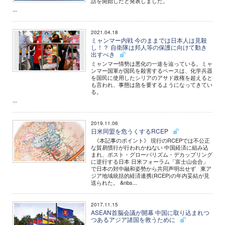
話を開始したと発表しました。
...
2021.04.18
ミャンマー内戦 今のままでは日本人は見殺
し！？ 自衛隊は邦人等の保護に向けて動き
出すべき
ミャンマー情勢は悪化の一途を辿っている。ミャ
ンマー国軍が国民を殺害するペースは、化学兵器
を国民に使用したシリアのアサド政権を超えると
も言われ、事態は急を要するようになってきてい
る。
...
2019.11.06
日米同盟を危うくするRCEP
《本記事のポイント》 現行のRCEPでは不公正
な貿易慣行が行われかねない 中国経済に組み込
まれ、ポスト・グローバリズム・デカップリング
に逆行する日本 日米フォーラム「富士山会合」
で日本の対中融和姿勢から共同声明出せず 東ア
ジア地域統括的経済連携(RCEP)の年内妥結が見
送られた。 &nbs...
2017.11.15
ASEAN首脳会議が開幕 中国に取り込まれつ
つあるアジア諸国を救うために