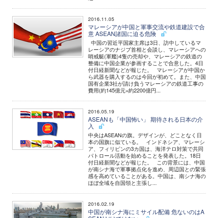
2016.11.05
マレーシアが中国と軍事交流や鉄道建設で合
意 ASEAN諸国に迫る危険
中国の習近平国家主席は3日、訪中しているマ
レーシアのナジブ首相と会談し、マレーシアへの
哨戒艇(軍艦)4隻の売却や、マレーシアの鉄道の
整備に中国企業が参画することで合意した。4日
付日経新聞などが報じた。 マレーシアが中国か
ら武器を購入するのは今回が初めて。また、中国
国有企業3社が請け負うマレーシアの鉄道工事の
費用(約145億元=約2200億円...
2016.05.19
ASEANも「中国怖い」 期待される日本の介
入
中央はASEANの旗。デザインが、どことなく日
本の国旗に似ている。 インドネシア、マレーシ
ア、フィリピンの3カ国は、海洋テロ対策で共同
パトロール活動を始めることを発表した。18日
付日経新聞などが報じた。 この背景には、中国
が南シナ海で軍事拠点化を進め、周辺国との緊張
感を高めていることがある。中国は、南シナ海の
ほぼ全域を自国領と主張し...
2016.02.19
中国が南シナ海にミサイル配備 危ないのはA