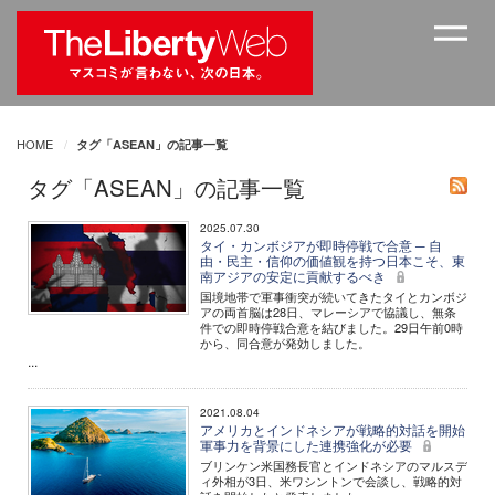
HOME
タグ「ASEAN」の記事一覧
タグ「ASEAN」の記事一覧
2025.07.30
タイ・カンボジアが即時停戦で合意 ─ 自
由・民主・信仰の価値観を持つ日本こそ、東
南アジアの安定に貢献するべき
国境地帯で軍事衝突が続いてきたタイとカンボジ
アの両首脳は28日、マレーシアで協議し、無条
件での即時停戦合意を結びました。29日午前0時
から、同合意が発効しました。
...
2021.08.04
アメリカとインドネシアが戦略的対話を開始
軍事力を背景にした連携強化が必要
ブリンケン米国務長官とインドネシアのマルスデ
ィ外相が3日、米ワシントンで会談し、戦略的対