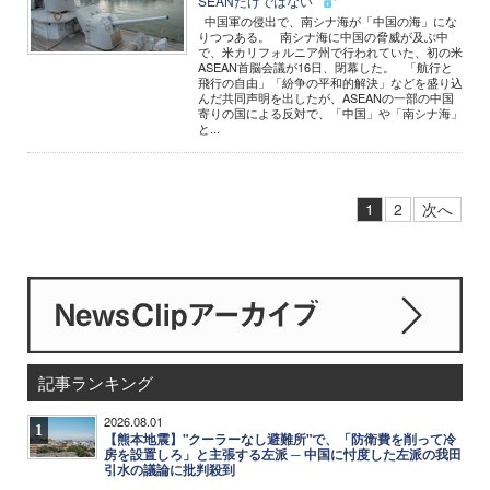
SEANだけではない
中国軍の侵出で、南シナ海が「中国の海」にな
りつつある。 南シナ海に中国の脅威が及ぶ中
で、米カリフォルニア州で行われていた、初の米
ASEAN首脳会議が16日、閉幕した。 「航行と
飛行の自由」「紛争の平和的解決」などを盛り込
んだ共同声明を出したが、ASEANの一部の中国
寄りの国による反対で、「中国」や「南シナ海」
と...
1
2
次へ
記事ランキング
2026.08.01
1
【熊本地震】"クーラーなし避難所"で、「防衛費を削って冷
房を設置しろ」と主張する左派 ─ 中国に忖度した左派の我田
引水の議論に批判殺到