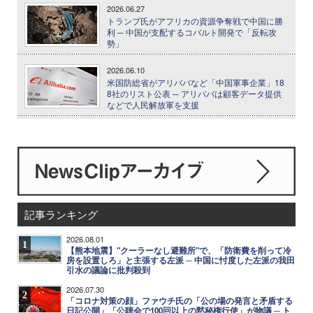
2026.06.27
トランプ氏がアフリカの資源争奪戦で中国に勝
利 ─ 中国が支配するコバルト開発で「反転攻
勢」
2026.06.10
米国防総省がアリババなど「中国軍事企業」18
8社のリスト公表 ─ アリババは顧客データ提供
などで人民解放軍を支援
記事ランキング
2026.08.01
1
【熊本地震】"クーラーなし避難所"で、「防衛費を削って冷
房を設置しろ」と主張する左派 ─ 中国に忖度した左派の我田
引水の議論に批判殺到
2026.07.30
2
「コロナ対策の顔」ファウチ氏の「公の場の発言と矛盾する
日記公開」「公聴会で100回以上の黙秘権行使」が物議 ─ ト