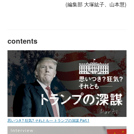
(編集部 大塚紘子、山本慧)
contents
思いつき? 狂気? それとも― トランプの深謀 Part.1