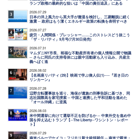
ランプ政権の最終的な狙いは「中国の責任追及」にある
2026.07.29
3
日本の洋上風力から英大手が撤退を検討し、三菱離脱に続く
激震 ─ 政府はもう潔くエネルギー政策の転換を表明すべき
2026.07.27
4
疲労・人間関係・プレッシャー……このストレスどう抜こう
「ザ・リバティ」9月号(7月30日発売)
2026.07.31
5
マムダニNY市長、裕福な不動産所有者の個人情報公開で物議
─ さらに同氏の支持母体には親中活動家も入り込み、共産主
義へばく進
2026.08.02
6
【名画座リバティ (29)】映画で学ぶ偉人伝(1)──『若き日の
リンカーン』
2026.07.28
7
辺野古転覆事故を巡り、海保が遺族の刑事告訴に基づき、同
志社国際高を家宅捜索 ─ 中国と連携した平和活動を進めた
「オール沖縄」に逆風
2026.08.03
8
米中間選挙に向けて選挙不正を防げるか ─ 中東外交を進め中
国を抑え込むトランプ【─The Liberty─ワシントン・レポー
ト】
2026.07.29
9
南米ペルーでケイコ・フジモリ新大統領就任 ─ 南米で親米・