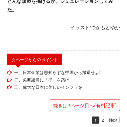
どんな政策を掲げるか、シミュレーションしてみ
た。
イラスト/つかもとゆか
次ページからのポイント
一、日本企業は恩知らずな中国から撤退せよ!
二、尖閣諸島に「壁」を築け!
三、偉大な日本に美しいインフラを
続きは2ページ目へ(有料記事)
1
2
Next