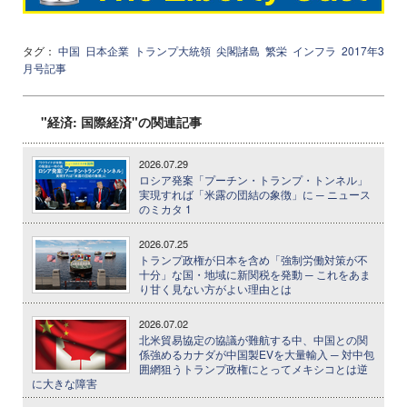
タグ：
中国
日本企業
トランプ大統領
尖閣諸島
繁栄
インフラ
2017年3
月号記事
"経済: 国際経済"の関連記事
2026.07.29
ロシア発案「プーチン・トランプ・トンネル」
実現すれば「米露の団結の象徴」に ─ ニュース
のミカタ 1
2026.07.25
トランプ政権が日本を含め「強制労働対策が不
十分」な国・地域に新関税を発動 ─ これをあま
り甘く見ない方がよい理由とは
2026.07.02
北米貿易協定の協議が難航する中、中国との関
係強めるカナダが中国製EVを大量輸入 ─ 対中包
囲網狙うトランプ政権にとってメキシコとは逆
に大きな障害