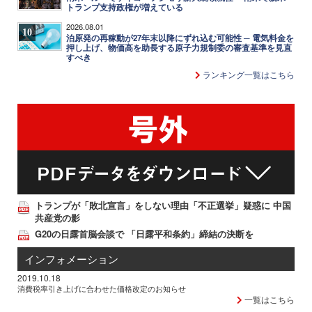
トランプ支持政権が増えている
2026.08.01
10
泊原発の再稼動が27年末以降にずれ込む可能性 ─ 電気料金を
押し上げ、物価高を助長する原子力規制委の審査基準を見直
すべき
ランキング一覧はこちら
トランプが「敗北宣言」をしない理由「不正選挙」疑惑に 中国
共産党の影
G20の日露首脳会談で 「日露平和条約」締結の決断を
インフォメーション
2019.10.18
消費税率引き上げに合わせた価格改定のお知らせ
一覧はこちら