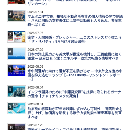
リンカーン』
2026.07.31
4
マムダニNY市長、裕福な不動産所有者の個人情報公開で物議
─ さらに同氏の支持母体には親中活動家も入り込み、共産主
義へばく進
2026.07.27
5
疲労・人間関係・プレッシャー……このストレスどう抜こう
「ザ・リバティ」9月号(7月30日発売)
2026.07.29
6
日本の洋上風力から英大手が撤退を検討し、三菱離脱に続く
激震 ─ 政府はもう潔くエネルギー政策の転換を表明すべき
2026.08.03
7
米中間選挙に向けて選挙不正を防げるか ─ 中東外交を進め中
国を抑え込むトランプ【─The Liberty─ワシントン・レポー
ト】
2026.08.04
8
インフラ開発のために"未開発資源"を担保に取られるガーナ
の運命【チャイナリスクの死角】
2026.08.01
9
泊原発の再稼動が27年末以降にずれ込む可能性 ─ 電気料金を
押し上げ、物価高を助長する原子力規制委の審査基準を見直
すべき
2026.07.29
10
南米ペルーでケイコ・フジモリ新大統領就任 ─ 南米で親米・