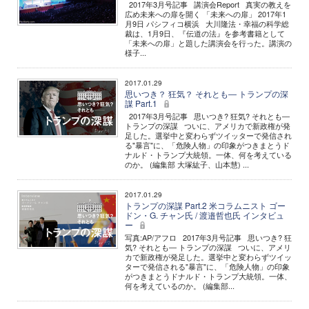
2017年3月号記事 講演会Report 真実の教えを
広め未来への扉を開く 「未来への扉」 2017年1
月9日 パシフィコ横浜 大川隆法・幸福の科学総
裁は、1月9日、『伝道の法』を参考書籍として
「未来への扉」と題した講演会を行った。講演の
様子...
2017.01.29
思いつき？ 狂気？ それとも― トランプの深
謀 Part.1
2017年3月号記事 思いつき? 狂気? それとも―
トランプの深謀 ついに、アメリカで新政権が発
足した。選挙中と変わらずツイッターで発信され
る"暴言"に、「危険人物」の印象がつきまとうド
ナルド・トランプ大統領。一体、何を考えている
のか。 (編集部 大塚紘子、山本慧) ...
2017.01.29
トランプの深謀 Part.2 米コラムニスト ゴー
ドン・G. チャン氏 / 渡邉哲也氏 インタビュ
ー
写真:AP/アフロ 2017年3月号記事 思いつき? 狂
気? それとも― トランプの深謀 ついに、アメリ
カで新政権が発足した。選挙中と変わらずツイッ
ターで発信される"暴言"に、「危険人物」の印象
がつきまとうドナルド・トランプ大統領。一体、
何を考えているのか。 (編集部...