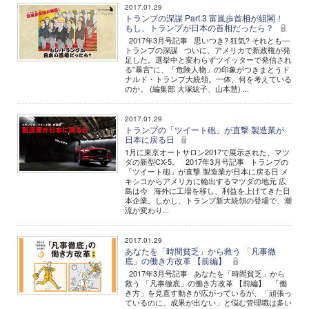
2017.01.29
トランプの深謀 Part.3 富嵐歩首相が組閣！
もし、トランプが日本の首相だったら？
2017年3月号記事 思いつき? 狂気? それとも―
トランプの深謀 ついに、アメリカで新政権が発
足した。選挙中と変わらずツイッターで発信され
る"暴言"に、「危険人物」の印象がつきまとうド
ナルド・トランプ大統領。一体、何を考えている
のか。 (編集部 大塚紘子、山本慧) ...
2017.01.29
トランプの「ツイート砲」が直撃 製造業が
日本に戻る日
1月に東京オートサロン2017で展示された、マツ
ダの新型CX-5。 2017年3月号記事 トランプの
「ツイート砲」が直撃 製造業が日本に戻る日 メ
キシコからアメリカに輸出するマツダの地元 広
島は今 海外に工場を移し、利益を上げてきた日
本企業。しかし、トランプ新大統領の登場で、潮
流が変わり...
2017.01.29
あなたを「時間貧乏」から救う 「凡事徹
底」の働き方改革 【前編】
2017年3月号記事 あなたを「時間貧乏」から
救う 「凡事徹底」の働き方改革 【前編】 「働
き方」を見直す動きが広がっているが、「頑張っ
ているのに、成果が出ない」と悩む管理職は多い