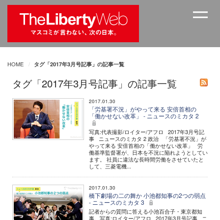
HOME
タグ「2017年3月号記事」の記事一覧
タグ「2017年3月号記事」の記事一覧
2017.01.30
「労基署不況」がやって来る 安倍首相の
「働かせない改革」 - ニュースのミカタ 2
写真:代表撮影/ロイター/アフロ 2017年3月号記
事 ニュースのミカタ 2 政治 「労基署不況」が
やって来る 安倍首相の「働かせない改革」 労
働基準監督署が、日本を不況に陥れようとしてい
ます。 社員に違法な長時間労働をさせていたと
して、三菱電機...
2017.01.30
橋下劇場の二の舞か 小池都知事の2つの弱点
- ニュースのミカタ 3
記者からの質問に答える小池百合子・東京都知
事。写真:ロイター/アフロ 2017年3月号記事 ニ